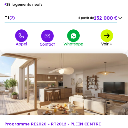
28 logements neufs
132 000 €
T1
2
à partir de
199 900 €
T2
10
à partir de
228 000 €
T3
15
à partir de
Appel
Whatsapp
Voir +
Contact
292 000 €
T4
1
à partir de
Programme RE2020 - RT2012 - PLEIN CENTRE