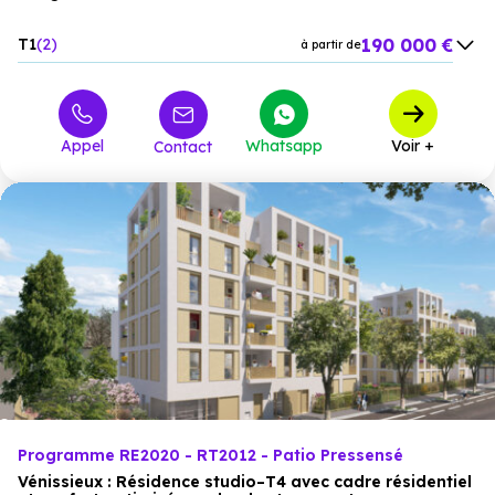
190 000 €
T1
2
à partir de
480 000 €
T4
1
à partir de
424 000 €
T5
4
à partir de
Appel
Whatsapp
Voir +
Contact
Programme RE2020 - RT2012 - Patio Pressensé
Vénissieux : Résidence studio–T4 avec cadre résidentiel