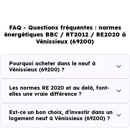
environnemental et le confort thermique. À terme, ces
normes vont continuer à transformer le marché
immobilier, en valorisant les biens les plus performants.
FAQ - Questions fréquentes : normes
énergétiques BBC / RT2012 / RE2020 à
En résumé :
Vénissieux (69200)
Normes énergétiques de
Avantages au quotidien
Pourquoi acheter dans le neuf à
l’immobilier neuf
Vénissieux (69200) ?
Isolations thermiques
Les normes RE 2020 et au delà, font-
et phoniques
elles une vraie différence ?
Confort en toute
saison
Est-ce un bon choix, d'investir dans un
logement neuf à Vénissieux (69200) ?
Économies
mensuelles sur les
BBC, RT2012, RE2020