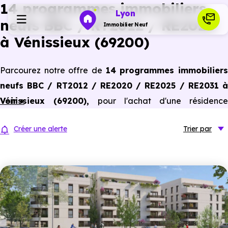
14 programmes immobiliers
Lyon
neufs BBC / RT2012 / RE2020
Immobilier Neuf
à Vénissieux (69200)
Programmes neufs
Parcourez notre offre de
14 programmes immobilier
neufs BBC / RT2012 / RE2020 / RE2025 / RE2031 à
Habiter
Vénissieux (69200)
Voir +
,
pour l'achat d'une résidence
principale ou un investissement locatif, conforme aux
Investir
Créer une alerte
Trier
par
dernières normes de performances énergétiques, pour un
gain d'économies dans le neuf.
Actualités
Ressources
Financer