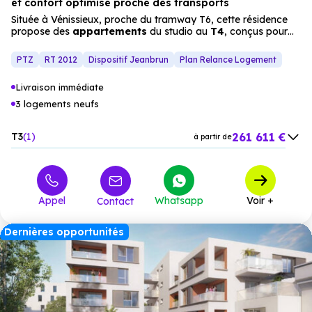
et confort optimisé proche des transports
Située à Vénissieux, proche du tramway T6, cette résidence
propose des
appartements
du studio au
T4
, conçus pour
offrir un cadre de vie moderne et confortable. Les prestations
(terrasses, jardin commun) et les espaces lumineux créent un
PTZ
RT 2012
Dispositif Jeanbrun
Plan Relance Logement
ensemble harmonieux, idéal pour les familles ou les
investisseurs recherchant un habitat neuf alliant
qualité de
Livraison immédiate
vie
et
proximité
des services.
3 logements neufs
261 611 €
T3
1
à partir de
394 806 €
T4
2
à partir de
Appel
Whatsapp
Voir +
Contact
Dernières opportunités