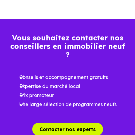
factures
Plus grande
luminosité
Vous souhaitez contacter nos
Espaces ouverts
conseillers en immobilier neuf
…
?
Meilleures exigences
à la construction
Conseils et accompagnement gratuits
Expertise du marché local
Performances
Prix promoteur
énergétiques
Une large sélection de programmes neufs
améliorées
RE2025 et RE2031
Impact
environnemental
Contacter nos experts
réduit