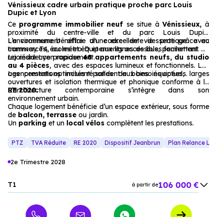
Vénissieux cadre urbain pratique proche parc Louis
Dupic et Lyon
Ce
programme immobilier neuf
se situe à
Vénissieux,
à
proximité du centre-ville et du parc Louis Dupic.
L’environnement offre un cadre de vie pratique avec
La commune bénéficie d’une excellente desserte grâce au
commerces, écoles et équipements accessibles facilement.
tramway T4, au métro D et aux lignes de bus, permettant de
rejoindre Lyon rapidement.
La résidence propose
48 appartements neufs, du studio
au 4 pièces
, avec des espaces lumineux et fonctionnels. Les
agencements optimisés répondent aux besoins actuels.
Les prestations incluent salles de bains équipées, larges
ouvertures et isolation thermique et phonique conforme à la
RE 2020.
L’architecture contemporaine s’intègre dans son
environnement urbain.
Chaque logement bénéficie d’un espace extérieur, sous forme
de
balcon, terrasse
ou jardin.
Un
parking
et un
local vélos
complètent les prestations.
PTZ
TVA Réduite
RE 2020
Dispositif Jeanbrun
Plan Relance Lo
2e Trimestre 2028
106 000 €
T1
à partir de
172 000 €
T2
à partir de
224 000 €
T3
à partir de