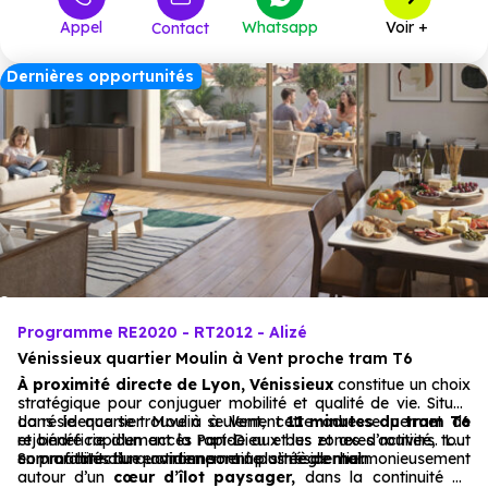
Appel
Whatsapp
Voir +
Contact
305 000 €
T4
à partir de
Dernières opportunités
Programme RE2020 - RT2012 - Alizé
Vénissieux quartier Moulin à Vent proche tram T6
À proximité directe de Lyon,
Vénissieux
constitue un choix
stratégique pour conjuguer mobilité et qualité de vie. Située
dans le quartier Moulin à Vent, cette adresse permet de
La résidence se trouve à seulement
11 minutes du tram T6
rejoindre rapidement la Part-Dieu et les zones d’activité, tout
et bénéficie d’un accès rapide aux bus et axes routiers. Les
en profitant d’un environnement plus résidentiel.
commodités du quotidien sont à portée de main.
Son architecture contemporaine s’intègre harmonieusement
autour d’un
cœur d’îlot paysager,
dans la continuité du