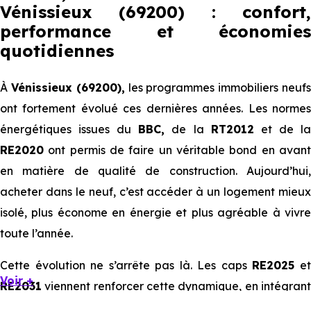
Vénissieux (69200) : confort,
performance et économies
quotidiennes
À
Vénissieux (69200),
les programmes immobiliers neuf
ont fortement évolué ces dernières années. Les normes
énergétiques issues du
BBC,
de la
RT2012
et de l
RE2020
ont permis de faire un véritable bond en avant
en matière de qualité de construction. Aujourd’hui,
acheter dans le neuf, c’est accéder à un logement mieux
isolé, plus économe en énergie et plus agréable à vivre
toute l’année.
Cette évolution ne s’arrête pas là. Les caps
RE2025
e
Voir +
RE2031
viennent renforcer cette dynamique, en intégrant
des exigences encore plus poussées sur l’impact