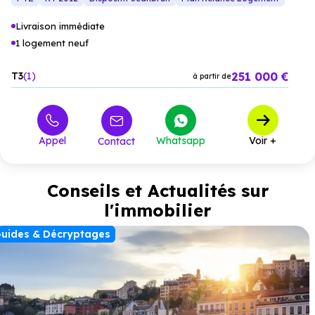
Livraison immédiate
1 logement neuf
251 000 €
T3
1
à partir de
Appel
Whatsapp
Voir +
Contact
Conseils et Actualités sur
l'immobilier
uides & Décryptages