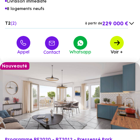
Livraison immédiate
8 logements neufs
229 000 €
T2
2
à partir de
340 000 €
T3
2
à partir de
399 000 €
T4
4
à partir de
Appel
Whatsapp
Voir +
Contact
Nouveauté
Programme RE2020 - RT2012 - Pressensé Park