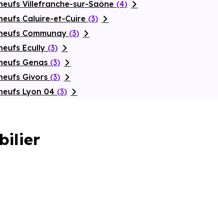
neufs Villefranche-sur-Saône
(4)
eufs Caluire-et-Cuire
(3)
s neufs Communay
(3)
neufs Ecully
(3)
 neufs Genas
(3)
neufs Givors
(3)
neufs Lyon 04
(3)
bilier