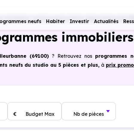
 immobiliers neufs Auvergne-Rhône-Alpes
Rhône (69)
V
rogrammes neufs
Habiter
Investir
Actualités
Res
ogrammes immobiliers
lleurbanne (69100)
? Retrouvez nos
programmes n
ts neufs du studio au 5 pièces et plus,
à
prix promo
 à Villeurbanne (69100)
, vous pouvez aussi bénéficie
, frais de notaire réduits, bonnes performances énergéti
€
Budget Max
Nb de pièces