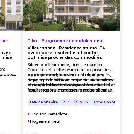
lier
Tilia - Programme immobilier neuf
Villeurbanne : Résidence studio–T4
 avec
avec cadre résidentiel et confort
timisé
optimisé proche des commodités
Située à Villeurbanne, dans le quartier
arc
Croix-Luizet, cette résidence propose des
e propose
appartements
Les logements, lumineux et bien agencés,
du studio au 4 pièces,
 conçus
conçus pour offrir un cadre de vie moderne
disposent de balcons, espaces extérieurs
e et
et confortable. Les logements bi-orientés et
et de prestations pour un confort optimal.
Un emplacement stratégique pour les
es
les prestations (terrasses, garage sécurisé)
familles ou les investisseurs recherchant un
urisé)
créent un ensemble harmonieux.
habitat neuf moderne et bien desservi.
éal pour
Plan Relance Logement
LMNP Non Géré
PTZ
RT 2012
Accession Maîtrisée
cherchant
vie
et
Livraison immédiate
1 logement neuf