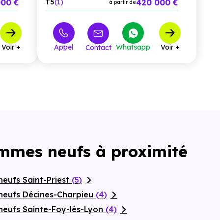
000 €
420 000 €
T5
1
à partir de
Voir +
Appel
Whatsapp
Voir +
Contact
ammes neufs à proximité
eufs Saint-Priest
(5)
neufs Décines-Charpieu
(4)
neufs Sainte-Foy-lès-Lyon
(4)