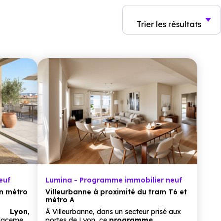
Trier
les résultats
euf
Lumina - Programme immobilier neuf
on métro
Villeurbanne à proximité du tram T6 et
métro A
de
Lyon
,
À Villeurbanne, dans un secteur prisé aux
lacement
portes de Lyon, ce
programme