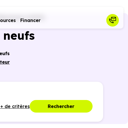
illeurbanne (69100)
sources
Financer
 neufs
eufs
teur
r des
ques,
+ de critères
Rechercher