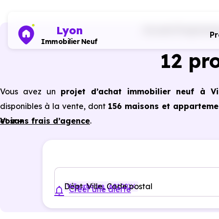
Lyon
Accueil
Programmes
P
Immobilier Neuf
12 pr
Vous avez un
projet d’achat immobilier neuf à Vi
disponibles à la vente, dont
156 maisons et appartemen
et
Voir +
sans frais d’agence
.
Selon les
programmes immobiliers neufs disponibles
avantages du neuf :
PTZ, TVA réduite
dans certains cas
garanties constructeur, etc.
Dépt, Ville, Code postal
Villeurbanne (69100)
Créer une alerte