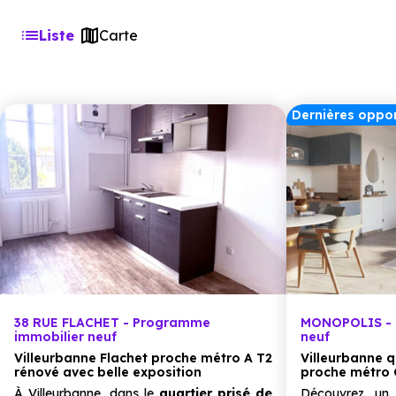
Liste
Carte
Dernières oppor
38 RUE FLACHET - Programme
MONOPOLIS - 
immobilier neuf
neuf
Villeurbanne Flachet proche métro A T2
Villeurbanne q
rénové avec belle exposition
proche métro 
À Villeurbanne, dans le
quartier prisé de
Découvrez u