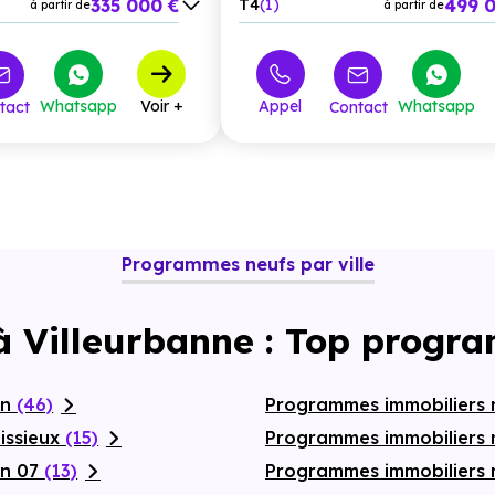
335 000 €
499 
T4
1
t immobilier
à partir de
, dans un
à partir de
sservi et en pleine
374 000 €
à partir de
430 000 €
à partir de
Whatsapp
Voir +
Appel
Whatsapp
tact
Contact
555 000 €
à partir de
630 000 €
à partir de
Programmes neufs par ville
à Villeurbanne : Top progr
on
(46)
Programmes immobiliers n
issieux
(15)
Programmes immobiliers 
on 07
(13)
Programmes immobiliers 