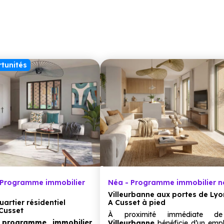
tunités
Programme immobilier
Néa - Programme immobilier n
Villeurbanne aux portes de Ly
uartier résidentiel
A Cusset à pied
Cusset
À proximité immédiate 
n
programme immobilier
Villeurbanne
bénéficie d’un emp