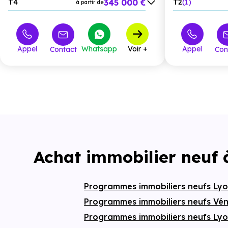
345 000 €
T4
T2
1
à partir de
investissemen
quartier bien de
440 000 €
T3
7
T5
à partir de
expansion.
T4
20
Appel
Whatsapp
Voir +
Appel
Contact
Con
T5
3
M5
2
Achat immobilier neuf 
Programmes immobiliers neufs Ly
Programmes immobiliers neufs Vén
Programmes immobiliers neufs Ly