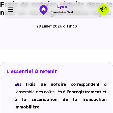
Frais de notaire réduits dans le
Lyon
neuf en Auvergne-Rhône-Alpes
Immobilier Neuf
28 juillet 2026 à 11h30
Programmes neufs
Habiter
Investir
L'essentiel à retenir
Actualités
Les
frais de notaire
correspondent à
l’ensemble des coûts liés à
l’enregistrement et
Ressources
à la sécurisation de la transaction
immobilière
.
Financer