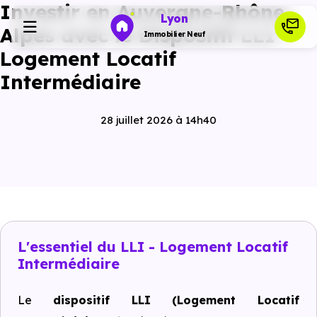
Investir en Auvergne-Rhône-
Lyon
Alpes avec le Dispositif LLI -
Immobilier Neuf
Logement Locatif
Intermédiaire
Programmes neufs
28 juillet 2026 à 14h40
Habiter
Investir
Actualités
L'essentiel du LLI - Logement Locatif
Intermédiaire
Ressources
Le
dispositif LLI (Logement Locatif
Financer