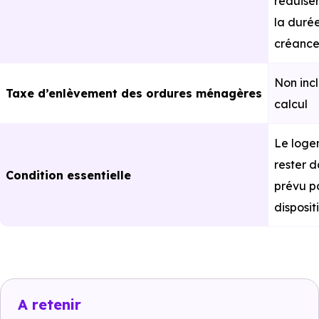
réduise
la durée
créanc
Non incl
Taxe d’enlèvement des ordures ménagères
calcul
Le loge
rester d
Condition essentielle
prévu pa
dispositi
A retenir