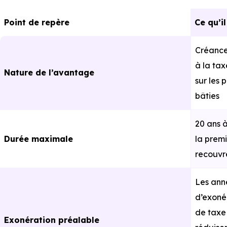
Point de repère
Ce qu’i
Créance 
à la tax
Nature de l’avantage
sur les 
bâties
20 ans 
Durée maximale
la prem
recouv
Les ann
d’exoné
de taxe
Exonération préalable