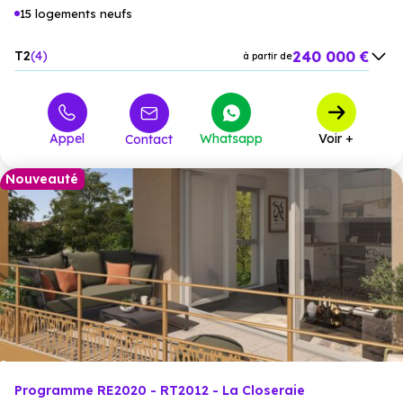
15 logements neufs
240 000 €
T2
4
à partir de
280 000 €
T3
6
à partir de
390 000 €
T4
4
à partir de
Appel
Whatsapp
Voir +
Contact
450 000 €
T5
1
à partir de
Nouveauté
Programme RE2020 - RT2012 - La Closeraie