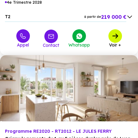
4e Trimestre 2028
219 000 €
T2
à partir de
295 000 €
T3
à partir de
419 000 €
T4
à partir de
Appel
Whatsapp
Voir +
Contact
Programme RE2020 - RT2012 - LE JULES FERRY