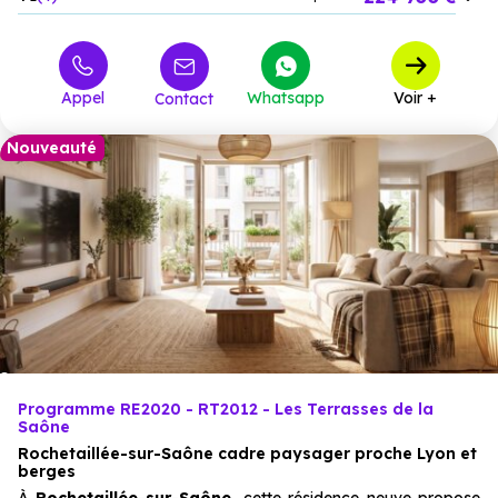
290 990 €
T2
12
à partir de
390 990 €
T3
17
à partir de
Appel
Whatsapp
Voir +
Contact
Nouveauté
Programme RE2020 - RT2012 - Les Terrasses de la
Saône
Rochetaillée-sur-Saône cadre paysager proche Lyon et
berges