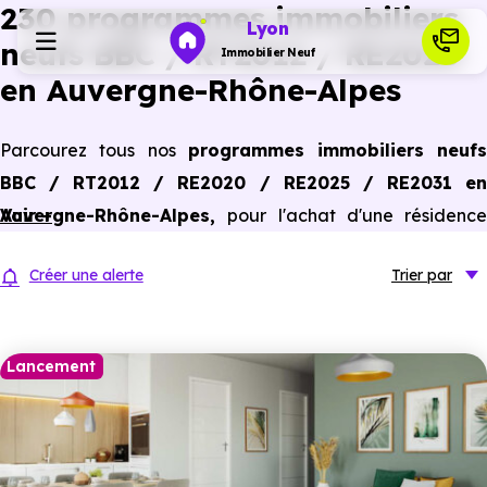
230 programmes immobiliers
Lyon
neufs BBC / RT2012 / RE2020
Immobilier Neuf
en Auvergne-Rhône-Alpes
Programmes neufs
Parcourez tous nos
programmes
immobiliers neuf
BBC / RT2012 / RE2020 / RE2025 / RE2031 en
Habiter
Auvergne-Rhône-Alpes,
Voir +
pour l'achat d'une résidence
principale ou un investissement locatif, conforme aux
Investir
Créer une alerte
Trier
par
dernières normes de performances énergétiques, pour un
gain d'économies dans le neuf.
Actualités
Lancement
Ressources
Financer