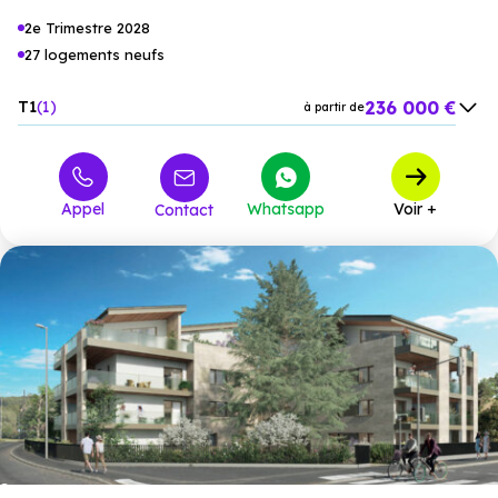
2e Trimestre 2028
27 logements neufs
236 000 €
T1
1
à partir de
306 000 €
T2
1
à partir de
395 000 €
T3
15
à partir de
Appel
Whatsapp
Voir +
Contact
450 000 €
T4
8
à partir de
829 000 €
T5
2
à partir de