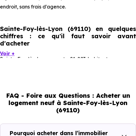
endroit, sans frais d'agence.
Sainte-Foy-lès-Lyon (69110) en quelques
chiffres : ce qu'il faut savoir avant
d'acheter
Voir +
Sainte-Foy-lès-Lyon compte 21 893 habitants, avec une
évolution démographique de -0.1 % par an. Un indicateur
direct de l'attractivité de la commune et du dynamisme
de son marché immobilier. La population se répartit entre
FAQ - Foire aux Questions : Acheter un
35.87 % d'adultes (dont 69.6 % d'actifs), 32.11 % de seniors,
logement neuf à Sainte-Foy-lès-Lyon
14.95 % de jeunes et 17.07 % d'enfants. Un profil
(69110)
démographique qui renseigne directement sur la
demande locative locale et les typologies de biens les
plus recherchées.
Pourquoi acheter dans l’immobilier