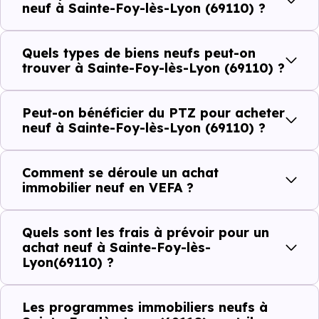
neuf à Sainte-Foy-lès-Lyon (69110) ?
Côté cadre de vie, Sainte-Foy-lès-Lyon (69110) dispose
de 47 commerces, 213 professions médicales et 15
Quels types de biens neufs peut-on
établissements scolaires. Des équipements du quotidien
trouver à Sainte-Foy-lès-Lyon (69110) ?
qui constituent autant d'arguments concrets pour habiter
ou investir dans la commune.
Peut-on bénéficier du PTZ pour acheter
neuf à Sainte-Foy-lès-Lyon (69110) ?
Combien coûte un logement à Sainte-Foy-
Comment se déroule un achat
lès-Lyon (69110) ?
immobilier neuf en VEFA ?
C'est souvent la première question. Voici les repères de
Quels sont les frais à prévoir pour un
prix à connaître pour un achat immobilier à Sainte-Foy-
achat neuf à Sainte-Foy-lès-
lès-Lyon (69110) :
Lyon(69110) ?
Les programmes immobiliers neufs à