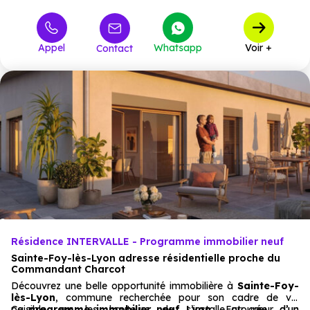
571 900 €
M5
4
à partir de
Appel
Whatsapp
Voir +
Contact
Résidence INTERVALLE - Programme immobilier neuf
Sainte-Foy-lès-Lyon adresse résidentielle proche du
Commandant Charcot
Découvrez une belle opportunité immobilière à
Sainte-Foy-
lès-Lyon
, commune recherchée pour son cadre de vie
paisible sur les hauteurs de
Ce
programme immobilier neuf
s’installe au cœur d’un
Lyon
. Entourée d’un