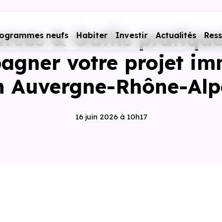
rces & Outils pratiqu
rogrammes neufs
Habiter
Investir
Actualités
Res
gner votre projet im
n Auvergne-Rhône-Alp
16 juin 2026 à 10h17