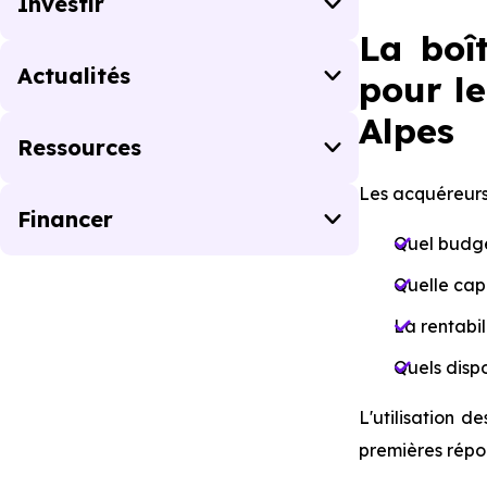
Investir
La boî
Actualités
pour l
Alpes
Ressources
Les acquéreurs 
Financer
Quel budge
Quelle capa
La rentabil
Quels dispo
L'utilisation d
premières répon