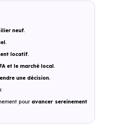
lier neuf
.
el
.
ent locatif
.
FA et le marché local
.
rendre une décision
.
.
gnement pour
avancer sereinement