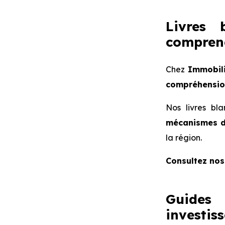
Livres 
comprend
Chez
Immobil
compréhension
Nos livres bl
mécanismes 
la région.
Consultez no
Guides 
investis