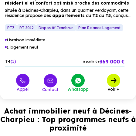
résidentiel et confort optimisé proche des commodités
Située à Décines-Charpieu, dans un quartier verdoyant, cette
résidence propose des
appartements
du
T2
au
T5
, conçus
pour offrir un cadre de vie moderne et confortable. Les
espaces verts et les prestations (terrasses, parking sécurisé)
PTZ
RT 2012
Dispositif Jeanbrun
Plan Relance Logement
créent un ensemble harmonieux, idéal pour les familles ou les
investisseurs recherchant un habitat neuf alliant
qualité de
Livraison immédiate
vie
et
proximité
des services.
1 logement neuf
369 000 €
T4
1
à partir de
Appel
Whatsapp
Voir +
Contact
Achat immobilier neuf à Décines-
Charpieu : Top programmes neufs à
proximité