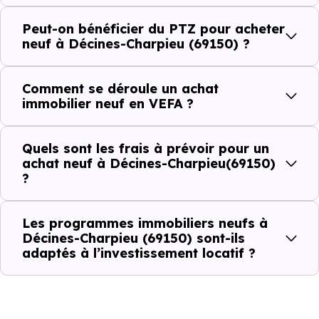
qui constituent autant d'arguments concrets pour habiter
ou investir dans la commune.
Peut-on bénéficier du PTZ pour acheter
neuf à Décines-Charpieu (69150) ?
Combien coûte un logement à Décines-
Comment se déroule un achat
Charpieu (69150) ?
immobilier neuf en VEFA ?
C'est souvent la première question. Voici les repères de
Quels sont les frais à prévoir pour un
prix à connaître pour un achat immobilier à Décines-
achat neuf à Décines-Charpieu(69150)
Charpieu (69150) :
?
Les programmes immobiliers neufs à
Prix
Prix
Prix
Décines-Charpieu (69150) sont-ils
adaptés à l’investissement locatif ?
minimum
moyen
maximum
3 251 €
Appartement
2 132 € /m²
4 634 € /m²
/m²