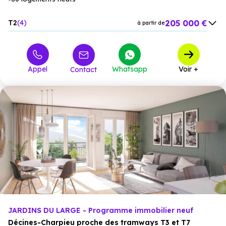
205 000 €
T2
4
à partir de
260 000 €
T3
13
à partir de
360 000 €
T4
10
à partir de
Appel
Whatsapp
Voir +
Contact
378 000 €
T5
3
à partir de
JARDINS DU LARGE - Programme immobilier neuf
Décines-Charpieu proche des tramways T3 et T7