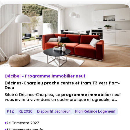
Décibel - Programme immobilier neuf
Décines-Charpieu proche centre et tram T3 vers Part-
Dieu
Situé à Décines-Charpieu, ce
programme immobilier
neuf
vous invite à vivre dans un cadre pratique et agréable, à
proximité
immédiate des commodités du
centre-ville
et de
nombreux espaces naturels. Commerces, marché,
écoles
et
PTZ
RE 2020
Dispositif Jeanbrun
Plan Relance Logement
centre commercial Carré de Soie rythment le quotidien, tandis
que le tramway
T3
, accessible à pied, permet de rejoindre
2e Trimestre 2027
Lyon Part-Dieu en seulement 18 minutes. Derrière ses lignes
contemporaines élégantes, la résidence propose des
31 logements neufs