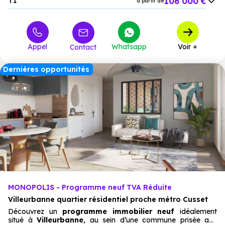
106 000 €
T1
à partir de
172 000 €
T2
à partir de
224 000 €
T3
à partir de
Appel
Whatsapp
Voir +
Contact
305 000 €
T4
à partir de
Dernières opportunités
MONOPOLIS - Programme neuf TVA Réduite
Villeurbanne quartier résidentiel proche métro Cusset
Découvrez un
programme immobilier neuf
idéalement
situé à
Villeurbanne
, au sein d’une commune prisée aux