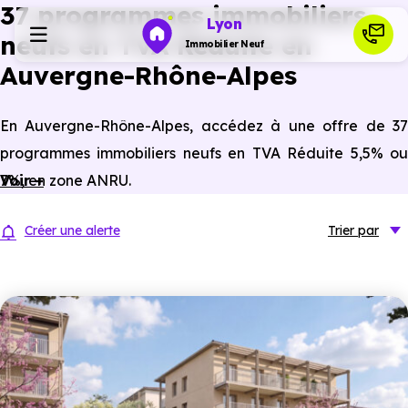
37 programmes immobiliers
Lyon
neufs en TVA Réduite en
Immobilier Neuf
Auvergne-Rhône-Alpes
Programmes neufs
En Auvergne-Rhône-Alpes, accédez à une offre de 37
programmes immobiliers neufs en TVA Réduite 5,5% ou
Habiter
7%, en zone ANRU.
Voir +
Investir
Créer une alerte
Trier
par
Actualités
Ressources
Financer