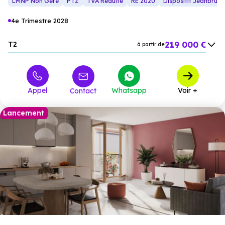
LMNP Non Géré
PTZ
TVA Réduite
RE 2020
Dispositif Jeanbrun
4e Trimestre 2028
219 000 €
T2
à partir de
295 000 €
T3
à partir de
419 000 €
T4
à partir de
Appel
Whatsapp
Voir +
Contact
Lancement