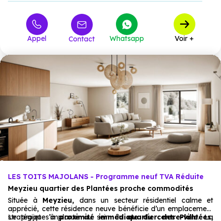
280 000 €
T4
2
à partir de
Appel
Whatsapp
Voir +
Contact
LES TOITS MAJOLANS - Programme neuf TVA Réduite
Meyzieu quartier des Plantées proche commodités
Située à
Meyzieu,
dans un secteur résidentiel calme et
apprécié, cette résidence neuve bénéficie d’un emplacement
stratégique à
Le projet s’implante au sein du
proximité immédiate du centre-ville
quartier des Plantées,
. La