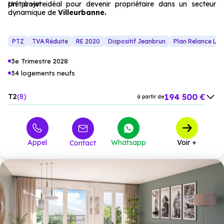
prêt à vivre.
Un projet idéal pour devenir propriétaire dans un secteur
dynamique de
Villeurbanne.
PTZ
TVA Réduite
RE 2020
Dispositif Jeanbrun
Plan Relance Lo
3e Trimestre 2028
34 logements neufs
194 500 €
T2
8
à partir de
247 500 €
T3
18
à partir de
308 100 €
T4
7
à partir de
Appel
Whatsapp
Voir +
Contact
436 200 €
T5
1
à partir de