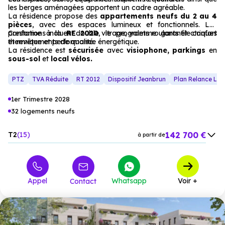
les berges aménagées apportent un cadre agréable.
La résidence propose des
appartements neufs du 2 au 4
pièces
, avec des espaces lumineux et fonctionnels. Les
prestations incluent double vitrage, volets roulants électriques
Conforme à la
RE 2020
, le programme garantit confort
et revêtements de qualité.
thermique et performance énergétique.
La résidence est
sécurisée
avec
visiophone, parkings
en
sous-sol
et
local vélos.
PTZ
TVA Réduite
RT 2012
Dispositif Jeanbrun
Plan Relance Lo
1er Trimestre 2028
32 logements neufs
142 700 €
T2
15
à partir de
187 900 €
T3
17
à partir de
Appel
Whatsapp
Voir +
Contact