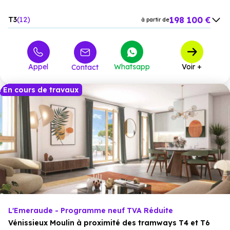
198 100 €
T3
12
à partir de
291 700 €
T4
4
à partir de
Appel
Whatsapp
Voir +
Contact
En cours de travaux
L'Emeraude - Programme neuf TVA Réduite
Vénissieux Moulin à proximité des tramways T4 et T6