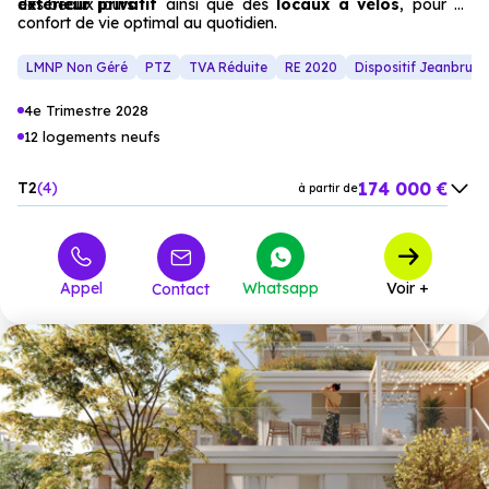
des beaux jours.
extérieur privatif
ainsi que des
locaux à vélos
, pour un
confort de vie optimal au quotidien.
LMNP Non Géré
PTZ
TVA Réduite
RE 2020
Dispositif Jeanbrun
4e Trimestre 2028
12 logements neufs
174 000 €
T2
4
à partir de
207 000 €
T3
6
à partir de
236 000 €
T4
2
à partir de
Appel
Whatsapp
Voir +
Contact