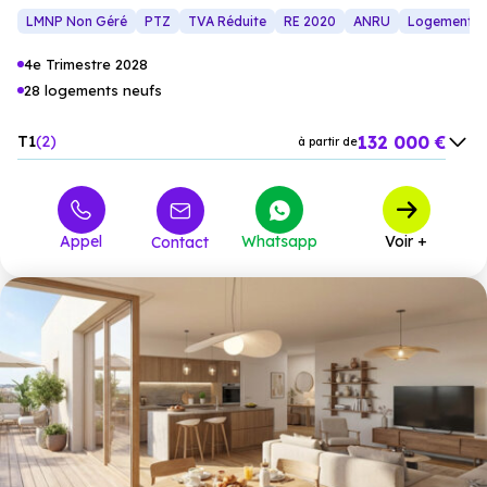
LMNP Non Géré
PTZ
TVA Réduite
RE 2020
ANRU
Logement Lo
4e Trimestre 2028
28 logements neufs
132 000 €
T1
2
à partir de
199 900 €
T2
10
à partir de
228 000 €
T3
15
à partir de
Appel
Whatsapp
Voir +
Contact
292 000 €
T4
1
à partir de