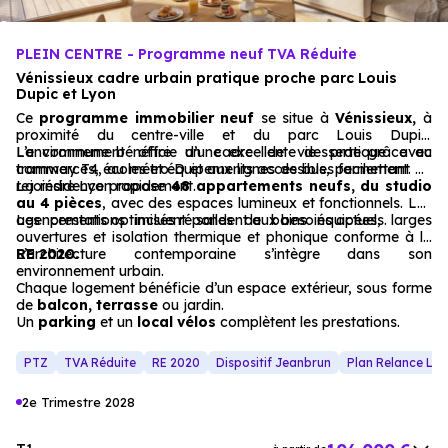
PLEIN CENTRE - Programme neuf TVA Réduite
Vénissieux cadre urbain pratique proche parc Louis
Dupic et Lyon
Ce
programme immobilier neuf
se situe à
Vénissieux,
à
proximité du centre-ville et du parc Louis Dupic.
L’environnement offre un cadre de vie pratique avec
La commune bénéficie d’une excellente desserte grâce au
commerces, écoles et équipements accessibles facilement.
tramway T4, au métro D et aux lignes de bus, permettant de
rejoindre Lyon rapidement.
La résidence propose
48 appartements neufs, du studio
au 4 pièces
, avec des espaces lumineux et fonctionnels. Les
agencements optimisés répondent aux besoins actuels.
Les prestations incluent salles de bains équipées, larges
ouvertures et isolation thermique et phonique conforme à la
RE 2020.
L’architecture contemporaine s’intègre dans son
environnement urbain.
Chaque logement bénéficie d’un espace extérieur, sous forme
de
balcon, terrasse
ou jardin.
Un
parking
et un
local vélos
complètent les prestations.
PTZ
TVA Réduite
RE 2020
Dispositif Jeanbrun
Plan Relance Lo
2e Trimestre 2028