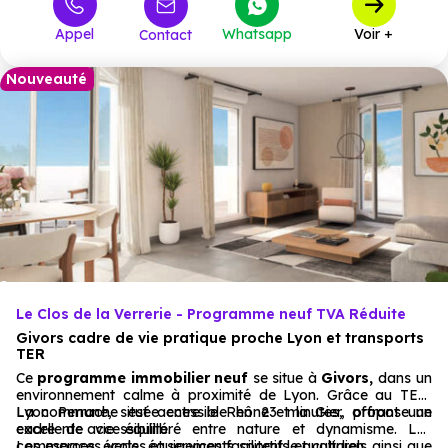
337 637 €
T4
6
à partir de
Appel
Whatsapp
Voir +
Contact
450 485 €
T5
1
à partir de
Nouveauté
Le Clos de la Verrerie - Programme neuf TVA Réduite
Givors cadre de vie pratique proche Lyon et transports
TER
Ce
programme immobilier neuf
se situe à
Givors,
dans un
environnement calme à proximité de Lyon. Grâce au TER,
Lyon Perrache est accessible en 23 minutes, offrant une
La commune, située entre le Rhône et la Gier, propose un
excellente accessibilité.
cadre de vie équilibré entre nature et dynamisme. Les
commerces, écoles et services facilitent le quotidien.
Les espaces verts, équipements sportifs et culturels ainsi que