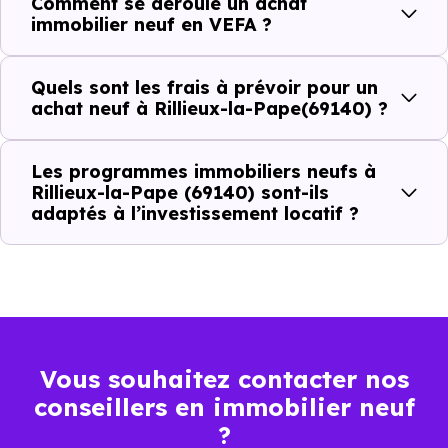
Comment se déroule un achat
Combien coûte un logement à Rillieux-la-
immobilier neuf en VEFA ?
Pape (69140) ?
C'est souvent la première question. Voici les repères de
Quels sont les frais à prévoir pour un
achat neuf à Rillieux-la-Pape(69140) ?
prix à connaître pour un achat immobilier à Rillieux-la-
Pape (69140) :
Les programmes immobiliers neufs à
Rillieux-la-Pape (69140) sont-ils
adaptés à l’investissement locatif ?
Prix
Prix
Prix
minimum
moyen
maximum
2 503 €
Appartement
1 581 € /m²
4 028 € /m²
/m²
Vous souhaitez contacter nos
conseillers en immobilier neuf
4 320 €
Maison
2 060 € /m²
7 348 € /m²
?
/m²