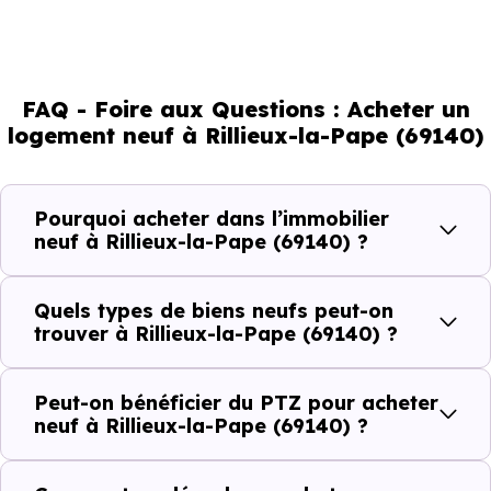
évolution démographique de 0.9 % par an. Un indicateur
direct de l'attractivité de la commune et du dynamisme
de son marché immobilier. La population se répartit entre
FAQ - Foire aux Questions : Acheter un
36.44 % d'adultes (dont 58.9 % d'actifs), 22.33 % de
logement neuf à Rillieux-la-Pape (69140)
seniors, 18.01 % de jeunes et 23.22 % d'enfants. Un profil
démographique qui renseigne directement sur la
demande locative locale et les typologies de biens les
Pourquoi acheter dans l’immobilier
plus recherchées.
neuf à Rillieux-la-Pape (69140) ?
Côté cadre de vie, Rillieux-la-Pape (69140) dispose de 56
Quels types de biens neufs peut-on
commerces, 210 professions médicales et 27
trouver à Rillieux-la-Pape (69140) ?
établissements scolaires. Des équipements du quotidien
qui constituent autant d'arguments concrets pour habiter
Peut-on bénéficier du PTZ pour acheter
ou investir dans la commune.
neuf à Rillieux-la-Pape (69140) ?