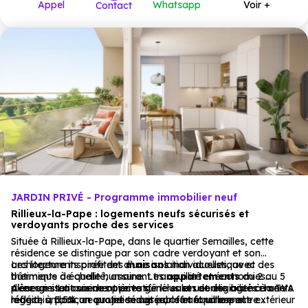
Appel
Whatsapp
Voir +
Contact
JARDIN PRIVÉ - Programme immobilier neuf
Rillieux-la-Pape : logements neufs sécurisés et
verdoyants proche des services
Située à Rillieux-la-Pape, dans le quartier Semailles, cette
résidence se distingue par son cadre verdoyant et son
architecture inspirée des
Les logements profitent d’une isolation acoustique et
maisons
individuelles, avec des
bâtiments à échelle humaine. Les
thermique de qualité, assurant tranquillité et économies
appartements
du 2 au 5
pièces misent sur des pièces généreuses et des agencements
d’énergie. La cuisine ouverte sur le salon donne accès à une
Avec un stationnement privatif inclus et une éligibilité à la TVA
réfléchis, pour un quotidien agréable et fonctionnel.
loggia, un balcon ou une terrasse, offrant un espace extérieur
réduite à 5,5%, ce projet séduit par son équilibre entre