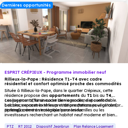
Dernières opportunités
ESPRIT CRÉPIEUX - Programme immobilier neuf
Rillieux-la-Pape : Résidence T1–T4 avec cadre
résidentiel et confort optimisé proche des commodités
Située à Rillieux-la-Pape, dans le quartier Crépieux, cette
résidence propose des
appartements
du
T1
bis au
T4
,
conçus pour offrir un cadre de vie moderne et confortable.
Les logements, lumineux et bien agencés, disposent de
Les blocs encastrés et les prestations (terrasses végétales,
balcons, espaces extérieurs et de prestations pour un confort
parking) créent un ensemble harmonieux.
optimal.
Un emplacement stratégique pour les familles ou les
investisseurs recherchant un habitat neuf moderne et bien
desservi.
PTZ
RT 2012
Dispositif Jeanbrun
Plan Relance Logement