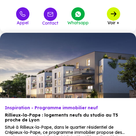
235 000 €
T3
14
à partir de
300 000 €
T4
8
à partir de
Appel
Whatsapp
Voir +
Contact
360 000 €
T5
1
à partir de
Inspiration - Programme immobilier neuf
Rillieux-la-Pape : logements neufs du studio au T5
proche de Lyon
Situé à Rillieux-la-Pape, dans le quartier résidentiel de
Crépieux-la-Pape, ce programme immobilier propose des