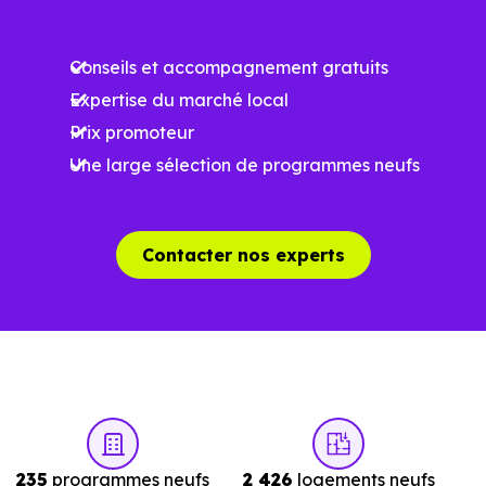
Ces prix varient selon la localisation dans la commune, la
Conseils et accompagnement gratuits
surface, les prestations et le stade d'avancement du
Expertise du marché local
programme. Notre moteur de recherche vous permet
Prix promoteur
d'explorer et de filtrer l'ensemble des programmes
Une large sélection de programmes neufs
disponibles à Rillieux-la-Pape (69140) selon votre budget.
Le parc résidentiel de Rillieux-la-Pape (69140) se
Contacter nos experts
compose de 76 % d'appartements et 24 % de maisons,
dont 0.6 % de résidences secondaires.
Avec 41.3 % de propriétaires et [[PourcentageLocataires]
% de locataires, Rillieux-la-Pape présente deux
indicateurs complémentaires : un marché de l'accession
et un potentiel locatif à prendre en compte, pour tout
235
programmes neufs
2 426
logements neufs