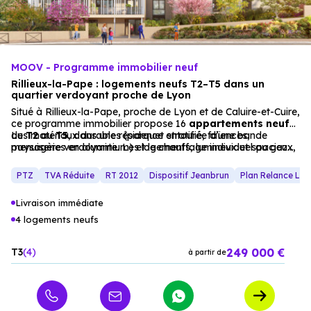
MOOV - Programme immobilier neuf
Rillieux-la-Pape : logements neufs T2–T5 dans un
quartier verdoyant proche de Lyon
Situé à Rillieux-la-Pape, proche de Lyon et de Caluire-et-Cuire,
ce programme immobilier propose 16
appartements
neufs
du
Les matériaux durables (parquet stratifié, faïences,
T2
au
T5
, dans une résidence entourée d’une bande
paysagère verdoyante. Les logements, lumineux et spacieux,
menuiseries en aluminium) et le chauffage individuel au gaz
offrent des cuisines ouvertes sur les salons et des espaces
assurent un confort optimal. Un stationnement privatif en
extérieurs (loggias, terrasses, jardins).
sous-sol complète l’offre, pour une résidence principale ou un
PTZ
TVA Réduite
RT 2012
Dispositif Jeanbrun
Plan Relance Lo
investissement locatif réussi.
Livraison immédiate
4 logements neufs
249 000 €
T3
4
à partir de