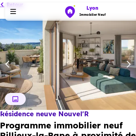
Retour
Lyon
Immobilier Neuf
Programmes neufs
Habiter
Investir
Actualités
Résidence neuve Nouvel'R
Ressources
Programme immobilier neuf
Financer
Rillieux-la-Pape à proximité de