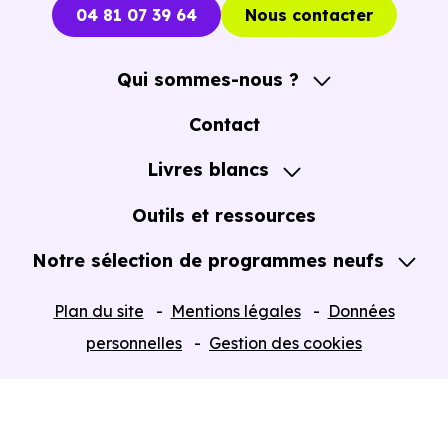
04 81 07 39 64
Nous contacter
Qui sommes-nous ?
A propos
Contact
Notre Accompagnement
Livres blancs
Notre Expertise
Guide de l'Achat immobilier neuf en VEFA
Outils et ressources
Notre sélection de programmes neufs
Tous nos Programmes neufs
Plan du site
Mentions légales
Données
Programmes neufs Dispositif Jeanbrun
personnelles
Gestion des cookies
Retour