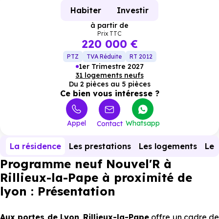
Habiter
Investir
à partir de
Prix TTC
220 000 €
PTZ
TVA Réduite
RT 2012
1er Trimestre 2027
31 logements neufs
Du 2 pièces au 5 pièces
Ce bien vous intéresse ?
Appel
Whatsapp
Contact
La résidence
Les prestations
Les logements
Le 
Programme neuf Nouvel'R à
Rillieux-la-Pape à proximité de
lyon : Présentation
Aux portes de Lyon
,
Rillieux-la-Pape
offre un cadre de