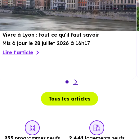
Sport :
Dircat
à 1.2 km, soit 3 min en voiture ou à 142
m, soit 2 min à pied
.
Cinéma :
Salle des Fetes
à 3.6 km, soit 6 min en voiture
ou à 3.3 km, soit 39 min à pied
.
Vivre à Lyon : tout ce qu'il faut savoir
Théâtre :
Théâtre de l'Iris
à 10.5 km, soit 11 min en
Mis à jour le 28 juillet 2026 à 16h17
voiture ou à 11 km, soit 2h 13 min à pied
.
Lire l'article
Musée :
Musée d'Art Contemporain de Lyon
à 8.5 km,
soit 14 min en voiture ou à 7.2 km, soit 1h 27 min à
pied
.
Restaurant :
Restaurant Champ du Roy
à 892 m, soit 2
Tous les articles
min en voiture ou à 399 m, soit 5 min à pied
.
Services :
235
programmes neufs
2 441
logements neufs