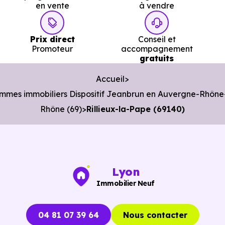
en vente
à vendre
Ce que le dispositif Jeanbrun
Prix direct
Conseil et
apporte à un investisseur local à
Promoteur
accompagnement
Rillieux-la-Pape (69140)
gratuits
Accueil
Le
dispositif Jeanbrun
a été conçu pour redonner un
mmes immobiliers Dispositif Jeanbrun en Auvergne-Rhône
cadre plus durable à l’
investissement locatif
.
Rhône (69)
Rillieux-la-Pape (69140)
Là où d’anciens dispositifs, tels que
l’ancienne loi Pinel
,
fonctionnaient comme des produits de défiscalisation
standardisés, celui-ci repose sur une logique plus
patrimoniale.
Lyon
Immobilier Neuf
Son mécanisme principal est
l’amortissement
:
04 81 07 39 64
Nous contacter
Une partie de la valeur du bien peut être déduite