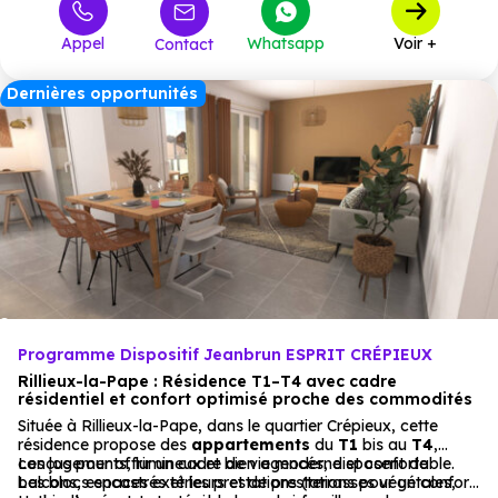
Appel
Whatsapp
Voir +
Contact
Dernières opportunités
Programme Dispositif Jeanbrun ESPRIT CRÉPIEUX
Rillieux-la-Pape : Résidence T1–T4 avec cadre
résidentiel et confort optimisé proche des commodités
Située à Rillieux-la-Pape, dans le quartier Crépieux, cette
résidence propose des
appartements
du
T1
bis au
T4
,
conçus pour offrir un cadre de vie moderne et confortable.
Les logements, lumineux et bien agencés, disposent de
Les blocs encastrés et les prestations (terrasses végétales,
balcons, espaces extérieurs et de prestations pour un confort