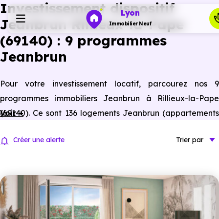
Investissement dispositif
Lyon
Jeanbrun Rillieux-la-Pape
Immobilier Neuf
(69140) : 9 programmes
Jeanbrun
Programmes neufs
Pour votre investissement locatif, parcourez nos 9
Habiter
programmes immobiliers Jeanbrun à Rillieux-la-Pape
(69140). Ce sont 136 logements Jeanbrun (appartements
Voir +
Investir
neufs et anciens assimilés neufs) à Rillieux-la-Pape
Créer une alerte
Trier
par
éligibles à ce statut du bailleur privé.
Actualités
Ressources
Financer