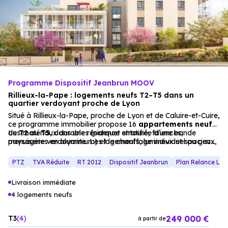
Programme Dispositif Jeanbrun MOOV
Rillieux-la-Pape : logements neufs T2–T5 dans un
quartier verdoyant proche de Lyon
Situé à Rillieux-la-Pape, proche de Lyon et de Caluire-et-Cuire,
ce programme immobilier propose 16
appartements
neufs
du
Les matériaux durables (parquet stratifié, faïences,
T2
au
T5
, dans une résidence entourée d’une bande
paysagère verdoyante. Les logements, lumineux et spacieux,
menuiseries en aluminium) et le chauffage individuel au gaz
offrent des cuisines ouvertes sur les salons et des espaces
assurent un confort optimal. Un stationnement privatif en
extérieurs (loggias, terrasses, jardins).
sous-sol complète l’offre, pour une résidence principale ou un
PTZ
TVA Réduite
RT 2012
Dispositif Jeanbrun
Plan Relance Lo
investissement locatif réussi.
Livraison immédiate
4 logements neufs
249 000 €
T3
4
à partir de