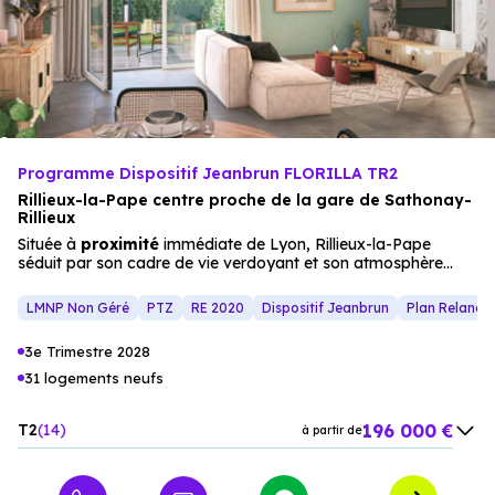
Programme Dispositif Jeanbrun FLORILLA TR2
Rillieux-la-Pape centre proche de la gare de Sathonay-
Rillieux
Située à
proximité
immédiate de Lyon, Rillieux-la-Pape
séduit par son cadre de vie verdoyant et son atmosphère
conviviale. Bien desservie par le réseau TCL, la commune
permet de rejoindre facilement les
quartier
s lyonnais tout en
LMNP Non Géré
PTZ
RE 2020
Dispositif Jeanbrun
Plan Relance
profitant d’un environnement plus apaisé. Le
centre-ville
,
accessible en 5 minutes, concentre toutes les commodités
3e Trimestre 2028
essentielles :
commerces
,
écoles
, marché, restaurants et
transports
, facilitant le quotidien des résidents. Implantée
31 logements neufs
dans un secteur résidentiel central, cette résidence offre un
équilibre idéal entre tranquillité et vie urbaine. Son cœur d’îlot
196 000 €
T2
14
paysager, véritable havre de verdure, invite à la détente et
à partir de
aux moments de partage. L’architecture contemporaine, aux
270 000 €
T3
9
à partir de
lignes sobres et élégantes, s’intègre naturellement dans son
environnement. Les appartements du 2 au
4 pièces