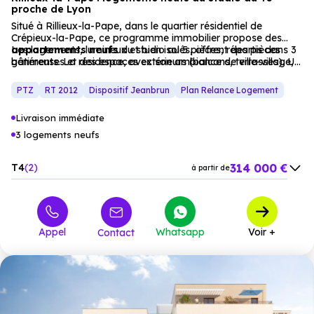
proche de Lyon
Situé à Rillieux-la-Pape, dans le quartier résidentiel de
Crépieux-la-Pape, ce programme immobilier propose des
appartements
Les logements, lumineux et bien isolés, offrent des pièces
neufs
du studio au 5 pièces, répartis dans 3
bâtiments. La résidence, avec son ambiance de ville-village,
généreuses et des espaces extérieurs (balcons, terrasses). Un
s’intègre dans un
projet idéal pour une résidence principale ou un
cadre résidentiel
apaisant.
investissement locatif, dans un environnement résidentiel
PTZ
RT 2012
Dispositif Jeanbrun
Plan Relance Logement
apaisant. (Prix indiqués hors stationnement)
Livraison immédiate
3 logements neufs
314 000 €
T4
2
à partir de
395 000 €
T5
1
à partir de
Appel
Whatsapp
Voir +
Contact