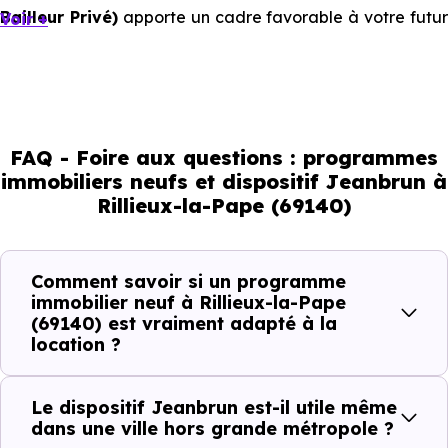
Bailleur Privé)
apporte un cadre favorable à votre futur
Voir +
investissement immobilier.
Mais à l’échelle d’une ville, ce sont les usages locaux qui
orientent les bons choix. Tous les quartiers ne se
comportent pas de la même manière, tous les logements
FAQ - Foire aux questions : programmes
immobiliers neufs et dispositif Jeanbrun à
ne répondent pas à la même demande, et toutes les
Rillieux-la-Pape (69140)
résidences n’offrent pas le même potentiel locatif.
Comment savoir si un programme
Avant la fiscalité, une question
immobilier neuf à Rillieux-la-Pape
simple : quelle est la pertinence de
(69140) est vraiment adapté à la
votre projet d’investissement
location ?
locatif avec le dispositif Jeanbrun
à Rillieux-la-Pape (69140) ?
Le dispositif Jeanbrun est-il utile même
dans une ville hors grande métropole ?