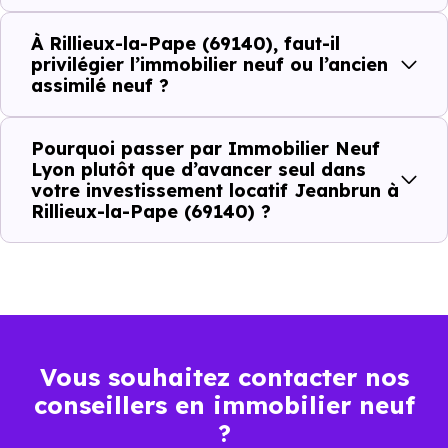
À
Rillieux-la-Pape (69140)
, la qualité d’u
investissement locatif
se lit à travers plusieurs critères
À Rillieux-la-Pape (69140), faut-il
privilégier l’immobilier neuf ou l’ancien
concrets :
assimilé neuf ?
Pourquoi passer par Immobilier Neuf
Critères de terrain à considérer pour votre
Lyon plutôt que d’avancer seul dans
investissement immobilier avec le dispositif
votre investissement locatif Jeanbrun à
Rillieux-la-Pape (69140) ?
Jeanbrun
La vie de quartier
L'accès aux transports
Vous souhaitez contacter nos
La proximité des commerces et services
conseillers en immobilier neuf
?
Le bassin d'emploi local