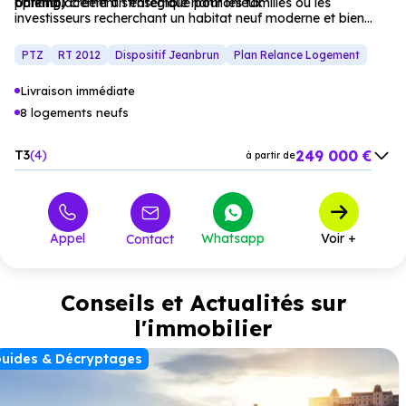
parking) créent un ensemble harmonieux.
optimal.
Un emplacement stratégique pour les familles ou les
investisseurs recherchant un habitat neuf moderne et bien
desservi.
PTZ
RT 2012
Dispositif Jeanbrun
Plan Relance Logement
Livraison immédiate
8 logements neufs
249 000 €
T3
4
à partir de
376 000 €
T4
4
à partir de
Appel
Whatsapp
Voir +
Contact
Conseils et Actualités sur
l'immobilier
uides & Décryptages