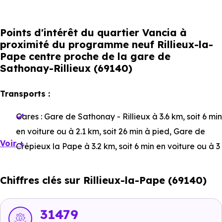
Points d'intérêt du quartier Vancia à
proximité du programme neuf Rillieux-la-
Pape centre proche de la gare de
Sathonay-Rillieux (69140)
Transports :
Gares :
Gare de Sathonay - Rillieux
à 3.6 km, soit 6 min
en voiture ou à 2.1 km, soit 26 min à pied
,
Gare de
Voir +
Crépieux la Pape
à 3.2 km, soit 6 min en voiture ou à 3
km, soit 36 min à pied
,
Gare de Collonges - Fontaines
à 7.1 km, soit 11 min en voiture ou à 5.3 km, soit 1h 03
Chiffres clés sur Rillieux-la-Pape (69140)
min à pied
.
Bus :
Ligne 33 : Paul Chevalier
à 1 km, soit 2 min en
31479