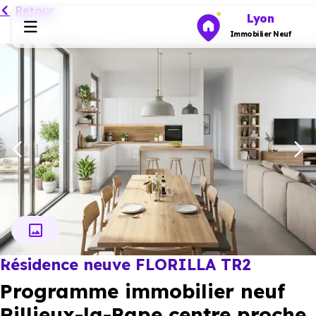
Retour
Lyon
Immobilier Neuf
Programmes neufs
Habiter
Investir
Actualités
Résidence neuve FLORILLA TR2
Ressources
Programme immobilier neuf
Financer
Rillieux-la-Pape centre proche