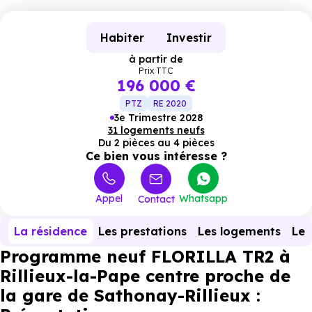
Habiter
Investir
à partir de
Prix TTC
196 000 €
PTZ
RE 2020
3e Trimestre 2028
31 logements neufs
Du 2 pièces au 4 pièces
Ce bien vous intéresse ?
Appel
Whatsapp
Contact
La résidence
Les prestations
Les logements
Le 
Programme neuf FLORILLA TR2 à
Rillieux-la-Pape centre proche de
la gare de Sathonay-Rillieux :