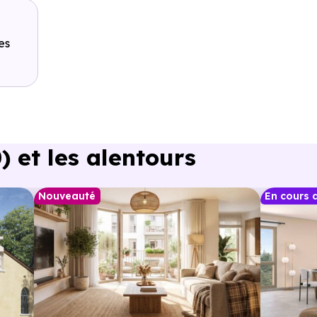
es
 et les alentours
Nouveauté
En cours 