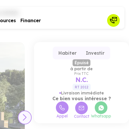
 (69250)
sources
Financer
Habiter
Investir
Épuisé
à partir de
Prix TTC
N.C.
RT 2012
Livraison immédiate
Ce bien vous intéresse ?
Appel
Whatsapp
Contact