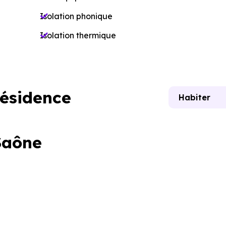
Isolation phonique
Isolation thermique
résidence
Habiter
Saône