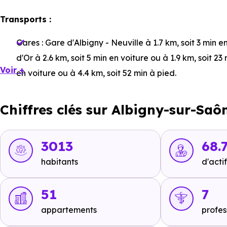
Transports :
Gares :
Gare d'Albigny - Neuville
à 1.7 km, soit 3 min e
d'Or
à 2.6 km, soit 5 min en voiture ou à 1.9 km, soit 23
Voir +
en voiture ou à 4.4 km, soit 52 min à pied
.
Bus :
Ligne 43 : Albigny Centre
à 460 m, soit 2 min en v
Chiffres clés sur Albigny-sur-Saô
m, soit 2 min en voiture ou à 393 m, soit 5 min à pied
.
Tramway :
Ligne 1 - Ligne 4 : Université Lyon 1
à 13.6 k
Ligne 4 : La Doua - Gaston Berger
à 14.1 km, soit 20 m
3013
68.
Einstein
à 14.4 km, soit 21 min en voiture ou à 12.8 km, 
habitants
d'actif
Métro :
non disponible
.
51
7
RER :
non disponible
.
appartements
profes
Autoroutes :
A432 - Sortie A46 - les Echets
à 15.6 km, s