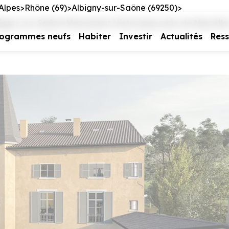
Alpes
Rhône (69)
Albigny-sur-Saône (69250)
gny-sur-Saône Monument Historique près de Neuville
rogrammes neufs
Habiter
Investir
Actualités
Res
e vous intéresse
us contacter