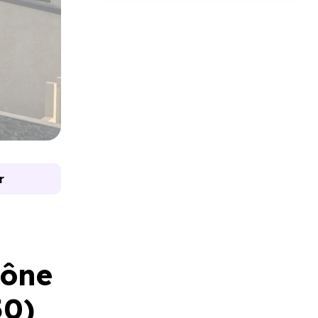
r
aône
50)