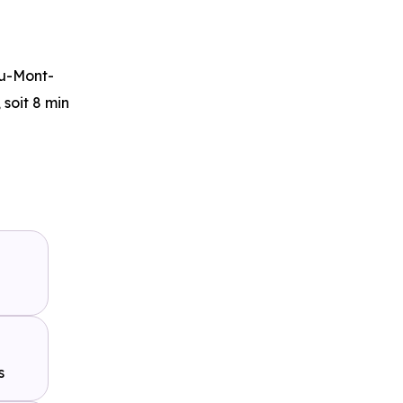
u-Mont-
 soit 8 min
lier
à 645
,
Ligne 1 -
nsa -
s