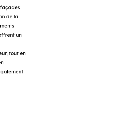
s façades
on de la
tements
offrent un
ur, tout en
en
 également