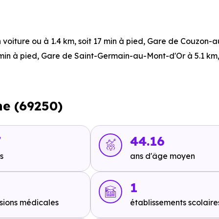
n voiture ou à 1.4 km, soit 17 min à pied
,
Gare de Couzon-a
 min à pied
,
Gare de Saint-Germain-au-Mont-d'Or
à 5.1 km,
oiture ou à 379 m, soit 5 min à pied
,
Albigny Centre Hospita
ne (69250)
m, soit 20 min en voiture ou à 12.1 km, soit 2h 25 min à pied
in en voiture ou à 12.4 km, soit 2h 29 min à pied
,
Ligne 1 : I
7
44.16
soit 2h 34 min à pied
.
s
ans d'âge moyen
1
sions médicales
établissements scolaire
oit 15 min en voiture ou à 9.4 km, soit 1h 53 min à pied
.