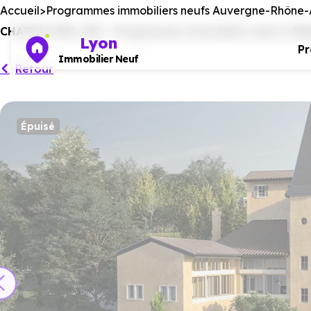
Accueil
Programmes immobiliers neufs Auvergne-Rhône-
CHATEAU BEL AIR - Programme immobilier neuf à Albi
Lyon
P
Immobilier Neuf
Retour
Épuisé
Ce programm
No