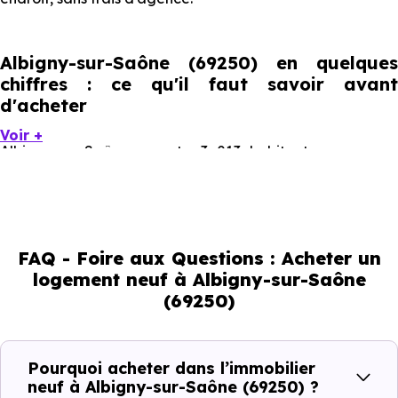
Albigny-sur-Saône (69250) en quelques
chiffres : ce qu'il faut savoir avant
d'acheter
Voir +
Albigny-sur-Saône compte 3 013 habitants, avec une
évolution démographique de 1 % par an. Un indicateur
direct de l'attractivité de la commune et du dynamisme
de son marché immobilier. La population se répartit entre
FAQ - Foire aux Questions : Acheter un
36.24 % d'adultes (dont 68.7 % d'actifs), 31.46 % de
logement neuf à Albigny-sur-Saône
seniors, 14.64 % de jeunes et 17.66 % d'enfants. Un profil
(69250)
démographique qui renseigne directement sur la
demande locative locale et les typologies de biens les
plus recherchées.
Pourquoi acheter dans l’immobilier
neuf à Albigny-sur-Saône (69250) ?