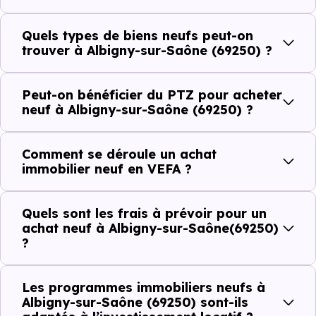
Côté cadre de vie, Albigny-sur-Saône (69250) dispose de
6 commerces, 7 professions médicales et 1 établissements
Quels types de biens neufs peut-on
scolaires. Des équipements du quotidien qui constituent
trouver à Albigny-sur-Saône (69250) ?
autant d'arguments concrets pour habiter ou investir
dans la commune.
Peut-on bénéficier du PTZ pour acheter
neuf à Albigny-sur-Saône (69250) ?
Combien coûte un logement à Albigny-sur-
Comment se déroule un achat
Saône (69250) ?
immobilier neuf en VEFA ?
C'est souvent la première question. Voici les repères de
Quels sont les frais à prévoir pour un
prix à connaître pour un achat immobilier à Albigny-sur-
achat neuf à Albigny-sur-Saône(69250)
Saône (69250) :
?
Les programmes immobiliers neufs à
Prix
Prix
Prix
Albigny-sur-Saône (69250) sont-ils