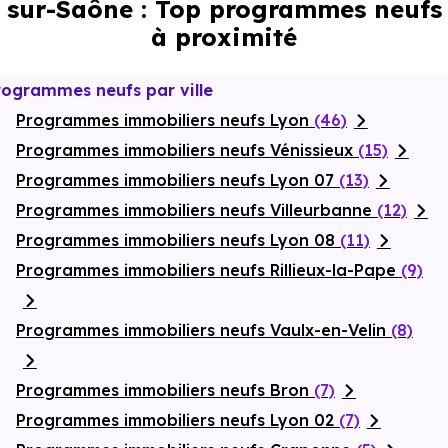
sur-Saône : Top programmes neufs
au double vitrage isolant. Certains appartements bénéficient
en complément de balcons ou
à proximité
terrasse
s privatives,
prolongeant les espaces de vie. Des stationnements réservés
sont également prévus pour chaque logement, renforçant
l’attractivité de ce projet patrimonial rare, situé aux portes de
rogrammes neufs par ville
Neuville.
Programmes immobiliers neufs Lyon
(46)
Programmes immobiliers neufs Vénissieux
(15)
Programmes immobiliers neufs Lyon 07
(13)
Programmes immobiliers neufs Villeurbanne
(12)
Programmes immobiliers neufs Lyon 08
(11)
Programmes immobiliers neufs Rillieux-la-Pape
(9)
Programmes immobiliers neufs Vaulx-en-Velin
(8)
Programmes immobiliers neufs Bron
(7)
Programmes immobiliers neufs Lyon 02
(7)