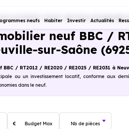
es neufs RE2020 - RT2012 - BBC
Rhône (69)
Neuville-s
rogrammes neufs
Habiter
Investir
Actualités
Res
obilier neuf BBC / R
uville-sur-Saône (692
f BBC / RT2012 / RE2020 / RE2025 / RE2031 à Neuvi
cipale ou un investissement locatif, conforme aux dern
nomies dans le neuf.
€
Budget Max
Nb de pièces