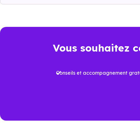
Neuville-sur-Saône (69250)
e
identifier les biens qui corr
investissement.
Vous souhaitez c
Un choix pertinen
Dans un marché immobilier où 
Conseils et accompagnement gratu
logement neuf conforme à la
R
Cela permet non seulement de b
dans le temps. À
Neuville-sur
un élément clé de différenciati
Voir tous nos
programmes imm