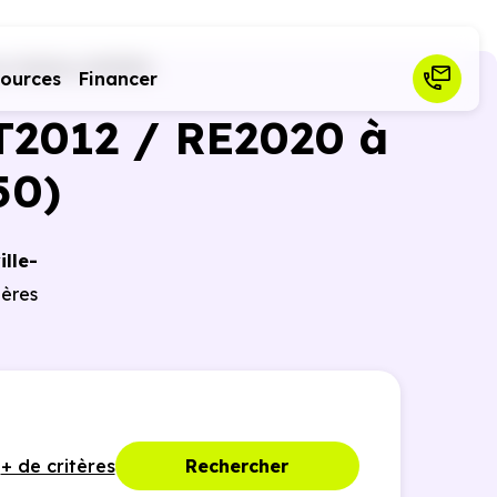
ur-Saône (69250)
sources
Financer
T2012 / RE2020 à
50)
lle-
ières
+ de critères
Rechercher