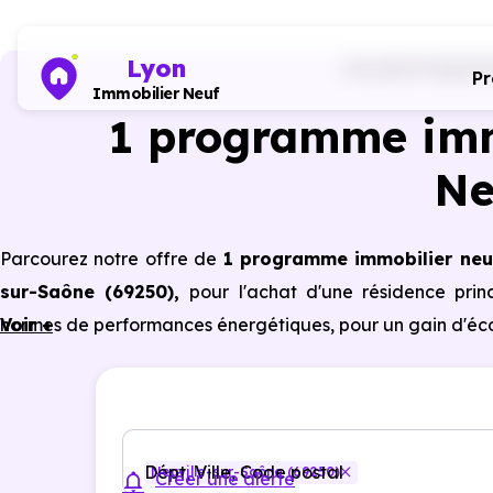
Lyon
Accueil
Programm
P
Immobilier Neuf
1 programme imm
Ne
Parcourez notre offre de
1 programme immobilier neu
sur-Saône (69250)
,
pour l'achat d'une résidence prin
normes de performances énergétiques, pour un gain d'éco
Voir +
Dépt, Ville, Code postal
Neuville-sur-Saône (69250)
Créer une alerte