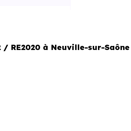
 la construction
iques améliorées
al réduit
2 / RE2020 à Neuville-sur-Saône
le locale
ir un programme. C’est aussi
es logements neufs ne se valent
n matière de performance et de
bilier Neuf Lyon
connaissent