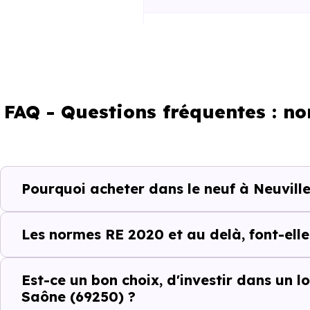
RE2025 et RE2031
FAQ - Questions fréquentes : n
Un projet immobili
Pourquoi acheter dans le neuf à Neuvill
Acheter un bien immobilier 
comprendre les quartiers, les 
Les normes RE 2020 et au delà, font-elle
pas, et les différences entre
conception.
Est-ce un bon choix, d'investir dans un 
Saône (69250) ?
C’est pour cela que l’accom