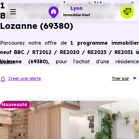
1 programme immobilier neuf
Lyon
BBC / RT2012 / RE2020 à
Immobilier Neuf
Lozanne (69380)
Programmes neufs
Parcourez notre offre de
1 programme immobilier
neuf BBC / RT2012 / RE2020 / RE2025 / RE2031 à
Habiter
Lozanne (69380)
Voir +
,
pour l'achat d'une résidence
principale ou un investissement locatif, conforme aux
Investir
Créer une alerte
Trier
par
dernières normes de performances énergétiques, pour un
gain d'économies dans le neuf.
Actualités
Nouveauté
Ressources
Financer