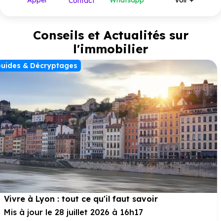
Appel
Whatsapp
Voir +
Contact
Conseils et Actualités sur
l'immobilier
uides & Décryptages
Vivre à Lyon : tout ce qu'il faut savoir
Mis à jour le 28 juillet 2026 à 16h17