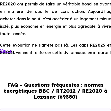
RE2020
ont permis de faire un véritable bond en avant
en matière de qualité de construction. Aujourd’hui,
acheter dans le neuf, c’est accéder à un logement mieux
isolé, plus économe en énergie et plus agréable à vivre
toute l’année.
Cette évolution ne s’arrête pas là. Les caps
RE2025
e
Voir +
RE2031
viennent renforcer cette dynamique, en intégrant
des exigences encore plus poussées sur l’impact
environnemental et le confort thermique. À terme, ces
normes vont continuer à transformer le marché
immobilier, en valorisant les biens les plus performants.
FAQ - Questions fréquentes : normes
énergétiques BBC / RT2012 / RE2020 à
En résumé :
Lozanne (69380)
Normes énergétiques de