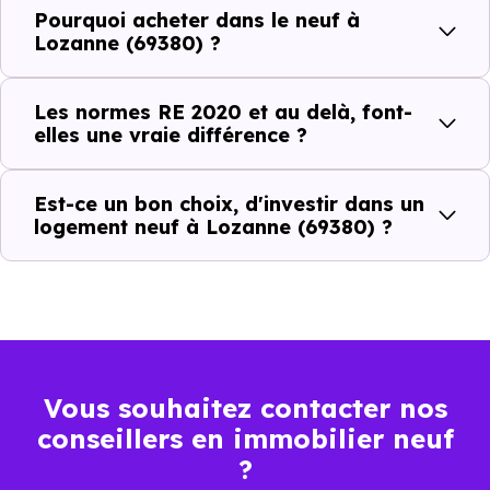
Avantages au quotidien
Pourquoi acheter dans le neuf à
l’immobilier neuf
Lozanne (69380) ?
Isolations thermiques
Les normes RE 2020 et au delà, font-
et phoniques
elles une vraie différence ?
Confort en toute
saison
Est-ce un bon choix, d'investir dans un
logement neuf à Lozanne (69380) ?
Économies
mensuelles sur les
BBC, RT2012, RE2020
factures
Plus grande
luminosité
Vous souhaitez contacter nos
Espaces ouverts
conseillers en immobilier neuf
…
?