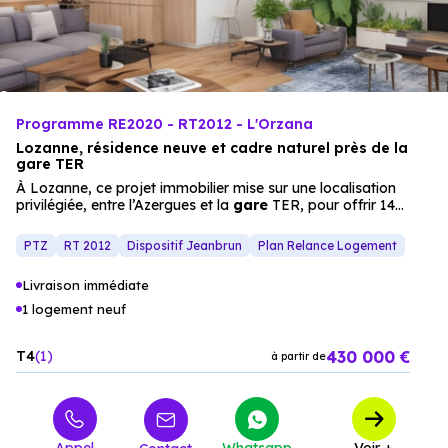
Programme RE2020 - RT2012 - L'Orzana
Lozanne, résidence neuve et cadre naturel près de la
gare TER
À Lozanne, ce projet immobilier mise sur une localisation
privilégiée, entre l’Azergues et la
gare
TER, pour offrir 14
appartements
neufs
(du 2 au 4 pièces) alliant modernité et
sérénité. Les intérieurs, lumineux et bien agencés, s’étendent
PTZ
RT 2012
Dispositif Jeanbrun
Plan Relance Logement
vers des espaces extérieurs (balcons, terrasses, jardins),
tandis que les prestations (parquet stratifié, carrelage,
Livraison immédiate
résidence sécurisée) assurent un confort intérieur optimal. Le
parking extérieur ou en sous-sol facilite le stationnement,
1 logement neuf
dans un
cadre résidentiel
apaisant et connecté.
430 000 €
T4
1
à partir de