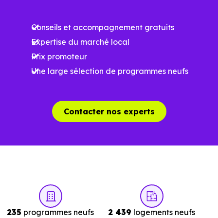
Meilleures exigences
à la construction
Conseils et accompagnement gratuits
Expertise du marché local
Performances
Prix promoteur
énergétiques
Une large sélection de programmes neufs
améliorées
RE2025 et RE2031
Impact
environnemental
Contacter nos experts
réduit
…
Un projet immobilier qui se construit aussi
à l’échelle locale
235
programmes neufs
2 439
logements neufs
Acheter un bien immobilier à
Lozanne (69380)
ne se