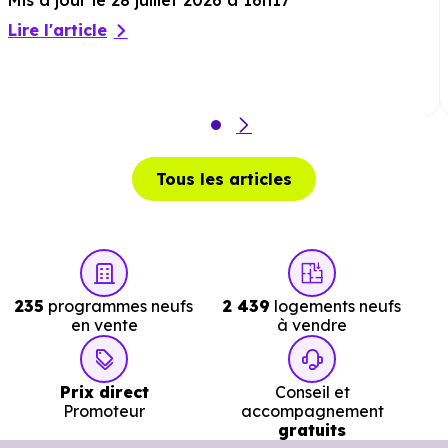
Mis à jour le 28 juillet 2026 à 16h17
Restaurant :
Verre y Papilles
à 208 m, soit 0 min en
Lire l'article
voiture ou à 208 m, soit 3 min à pied
.
Services :
Tous les articles
Police :
Gendarmerie - Brigade de l'Arbresle
à 7.7 km
soit 8 min en voiture ou à 7.4 km, soit 1h 28 min à pied
.
Poste :
La Poste Lozanne
à 336 m, soit 1 min en voitur
ou à 313 m, soit 4 min à pied
.
235
programmes neufs
2 439
logements neufs
en vente
à vendre
Bibliothèque :
Mediatheque Intercommunale de
Châtillon Chessy
à 3.6 km, soit 4 min en voiture ou à 3.6
km, soit 44 min à pied
.
Prix direct
Conseil et
Promoteur
accompagnement
gratuits