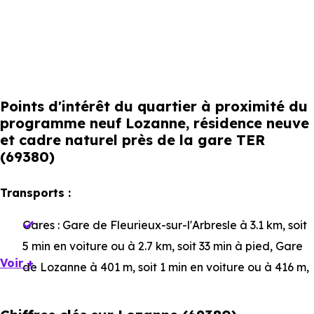
Points d'intérêt du quartier à proximité du
programme neuf Lozanne, résidence neuve
et cadre naturel près de la gare TER
(69380)
Transports :
Gares :
Gare de Fleurieux-sur-l'Arbresle
à 3.1 km, soit
5 min en voiture ou à 2.7 km, soit 33 min à pied
,
Gare
Voir +
de Lozanne
à 401 m, soit 1 min en voiture ou à 416 m,
soit 5 min à pied
,
Gare de Civrieux-d'Azergues
à 3.3
km, soit 5 min en voiture ou à 3.3 km, soit 40 min à