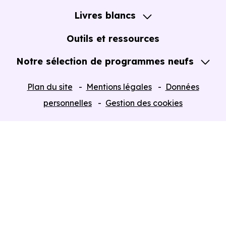
Notre Accompagnement
Livres blancs
Notre Expertise
Guide de l'Achat immobilier neuf en VEFA
Outils et ressources
Notre sélection de programmes neufs
Tous nos Programmes neufs
Plan du site
Mentions légales
Données
Programmes neufs Dispositif Jeanbrun
personnelles
Gestion des cookies
Retour