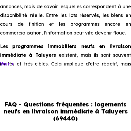
annonces, mais de savoir lesquelles correspondent à une
disponibilité réelle. Entre les lots réservés, les biens en
cours de finition et les programmes encore en
commercialisation, l’information peut vite devenir floue.
Les
programmes immobiliers neufs en livraiso
immédiate à Taluyers
existent, mais ils sont souven
limités et très ciblés. Cela implique d’être réactif, mais
Voir +
aussi de bien comprendre ce que l’on regarde.
Livraison immédiate : ce que vous
pouvez réellement faire
FAQ - Questions fréquentes : logements
neufs en livraison immédiate à Taluyers
(69440)
Avec un
logement neuf en livraison immédiate à
Taluyers (69440)
, vous êtes dans une logique trè