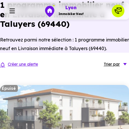
1 programme immobilier neuf
Lyon
en Livraison immédiate à
Immobilier Neuf
Taluyers (69440)
Programmes neufs
Retrouvez parmi notre sélection : 1 programme immobilier
neuf en Livraison immédiate à Taluyers (69440).
Habiter
Créer une alerte
Trier
par
Investir
Épuisé
Actualités
Ressources
Financer