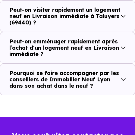
concrète. Le logement neuf est là, vous pouvez le voir, et
Peut-on visiter rapidement un logement
le projet peut avancer rapidement.
neuf en Livraison immédiate à Taluyers
(69440) ?
Dans la pratique, voici comment cela se passe :
Peut-on emménager rapidement après
Action
Ce que cela change pour vous
l’achat d'un logement neuf en Livraison
immédiate ?
Visiter
Vous voyez le bien tel qu’il est
Pourquoi se faire accompagner par les
Comparer
Vous comparez des biens réels
conseillers de Immobilier Neuf Lyon
dans son achat dans le neuf ?
Décider
Plus rapide, moins d’incertitudes
Acheter
Processus classique
Emménager
Possible plus rapidement