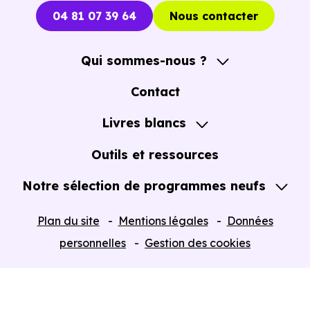
04 81 07 39 64
Nous contacter
Qui sommes-nous ?
A propos
Contact
Notre Accompagnement
Livres blancs
Notre Expertise
Guide de l'Achat immobilier neuf en VEFA
Outils et ressources
Notre sélection de programmes neufs
Tous nos Programmes neufs
Plan du site
Mentions légales
Données
Programmes neufs Dispositif Jeanbrun
personnelles
Gestion des cookies
Retour