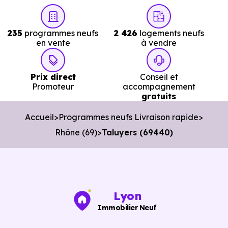
Nos conseillers vous permettent de :
235
programmes neufs
2 426
logements neufs
Cibler les bons biens dès le départ.
en vente
à vendre
Éviter les annonces obsolètes.
Prix direct
Conseil et
Organiser des visites pertinentes.
Promoteur
accompagnement
gratuits
Avancer rapidement dans les démarches.
Accueil
Programmes neufs Livraison rapide
L’objectif est de vous faire gagner du temps sans vous
Rhône (69)
Taluyers (69440)
pousser à décider dans la précipitation.
Vous pouvez consulter dès maintenant nos
programmes
immobiliers neufs à Taluyers (69440)
pour voir le
opportunités concrètes.
Lyon
Immobilier Neuf