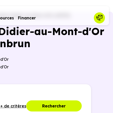
Saint-Didier-au-Mont-d'Or (69370)
sources
Financer
-Didier-au-Mont-d'Or
anbrun
-d'Or
-d'Or
+ de critères
Rechercher