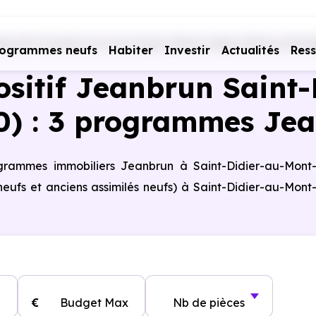
spositif Jeanbrun en Auvergne-Rhône-Alpes
Rhône (69)
rogrammes neufs
Habiter
Investir
Actualités
Res
ositif Jeanbrun Saint
0) : 3 programmes Je
rogrammes immobiliers Jeanbrun à Saint-Didier-au-Mont
eufs et anciens assimilés neufs) à Saint-Didier-au-Mont
€
Budget Max
Nb de pièces