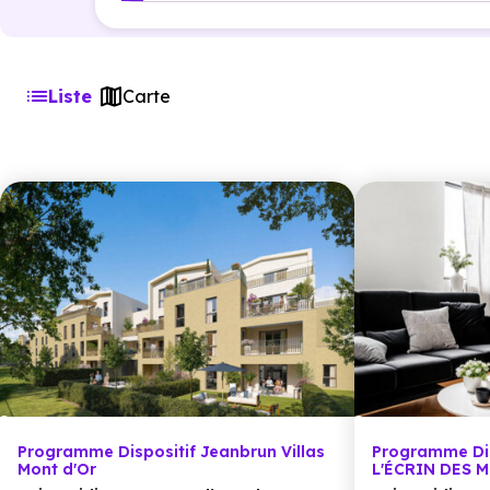
Liste
Carte
Programme Dispositif Jeanbrun Villas
Programme Dis
Mont d'Or
L'ÉCRIN DES 