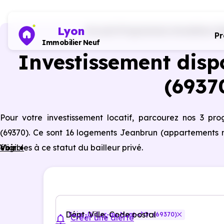
Lyon
Accueil
Programmes immobiliers Di
P
Immobilier Neuf
Investissement disp
(6937
Pour votre investissement locatif, parcourez nos 3 p
(69370). Ce sont 16 logements Jeanbrun (appartements n
éligibles à ce statut du bailleur privé.
Voir +
Dépt, Ville, Code postal
Saint-Didier-au-Mont-d'Or (69370)
Créer une alerte