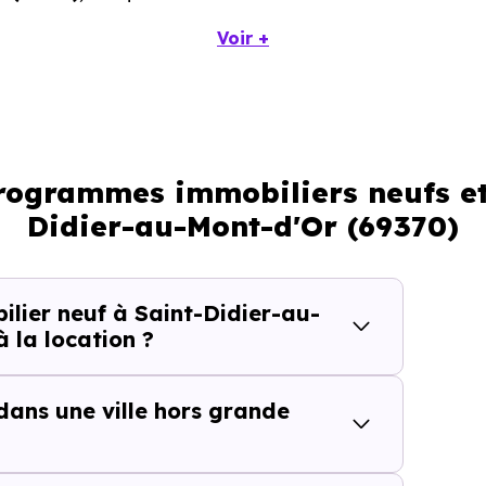
Voir +
dérer pour votre investissement immobilier avec le di
programmes immobiliers neufs et
Didier-au-Mont-d'Or (69370)
t services
ier neuf à Saint-Didier-au-
 la location ?
 dans une ville hors grande
cteur