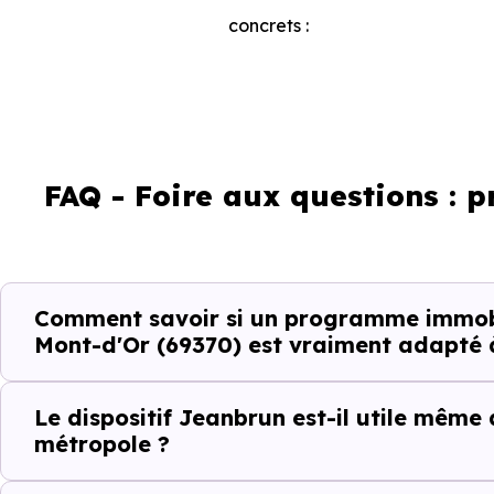
concrets :
Critères de terrain à consi
La vie de quartier
FAQ - Foire aux questions : 
L'accès aux transports
La proximité des commerces e
Comment savoir si un programme immobil
Mont-d'Or (69370) est vraiment adapté à
Le bassin d'emploi local
Le dispositif Jeanbrun est-il utile même
La qualité résidentielle du se
métropole ?
La tension locative