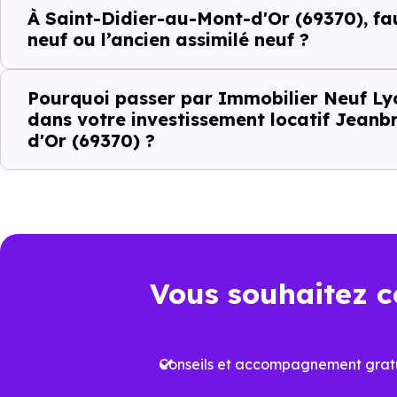
À Saint-Didier-au-Mont-d'Or (69370), faut
neuf ou l’ancien assimilé neuf ?
Le type de logements le plus 
Pourquoi passer par Immobilier Neuf Ly
dans votre investissement locatif Jeanb
Le
dispositif Jeanbrun
renfor
d'Or (69370) ?
strict
.
Autrement dit, la question n’es
positionné sur son marché ?". À
Ce que le disp
Vous souhaitez c
local à Saint-
Conseils et accompagnement gratu
Le
dispositif Jeanbrun
a été 