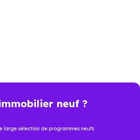
s sur un zonage géographique
mais "le bien choisi est-il bien
e tout.
un investisseur
immobilier neuf ?
e large sélection de programmes neufs
ment locatif
.