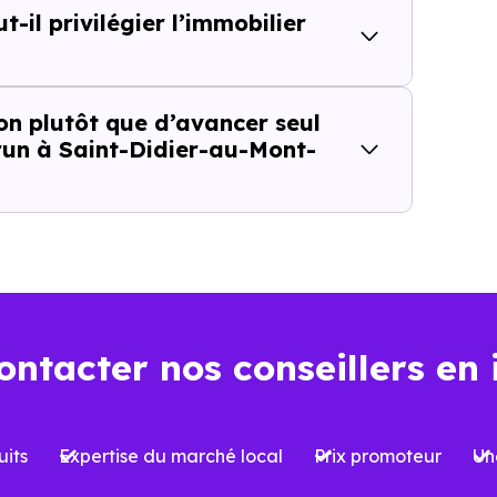
-il privilégier l’immobilier
recherché
on plutôt que d’avancer seul
run à Saint-Didier-au-Mont-
ce l’intérêt de cette approche parce qu’
il ne repose pa
t plus seulement "la ville est-elle dans la bonne zone ?", 
Saint-Didier-au-Mont-d'Or (69370)
, cette nuance chang
ositif Jeanbrun apporte à 
ontacter nos conseillers en 
Didier-au-Mont-d'Or (69370)
its
Expertise du marché local
Prix promoteur
Un
conçu pour redonner un cadre plus durable à l’
investisse