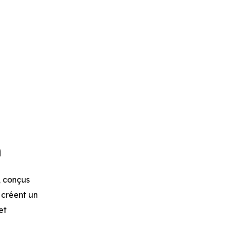
n
, conçus
 créent un
et