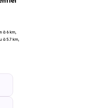
entiel
in
à 6 km,
u à 5.7 km,
à 49 m, soit
iture ou à
ed
,
Ligne
ain :