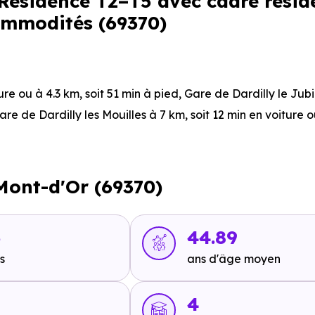
 Résidence T2–T5 avec cadre résid
ommodités (69370)
ure ou à 4.3 km, soit 51 min à pied
,
Gare de Dardilly le Jub
are de Dardilly les Mouilles
à 7 km, soit 12 min en voiture o
gne S3 : Saint-Didier Écoles
à 49 m, soit 0 min en voiture ou 
-Mont-d'Or (69370)
84 - Ligne S3 : Saint-Didier Église
à 231 m, soit 0 min en vo
.2 km, soit 11 min en voiture ou à 6.2 km, soit 1h 14 min à pi
3
44.89
n en voiture ou à 5.9 km, soit 1h 10 min à pied
,
Ligne Tram-Tr
s
ans d'âge moyen
.1 km, soit 1h 13 min à pied
.
4