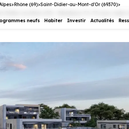
Alpes
Rhône (69)
Saint-Didier-au-Mont-d'Or (69370)
Didier-au-Mont-d’Or : Résidence T2–T5 avec cadre ré
rogrammes neufs
Habiter
Investir
Actualités
Res