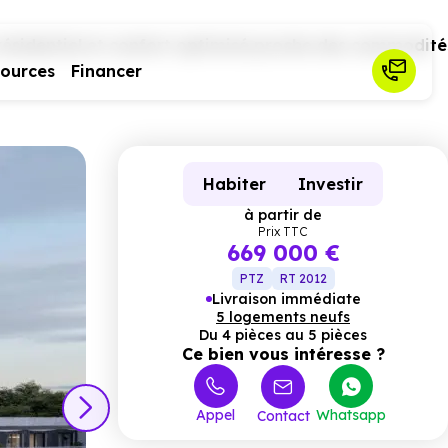
sidentiel et confort optimisé proche des commodité
sources
Financer
Habiter
Investir
à partir de
Prix TTC
669 000 €
PTZ
RT 2012
Livraison immédiate
5 logements neufs
Du 4 pièces au 5 pièces
Ce bien vous intéresse ?
Appel
Whatsapp
Contact