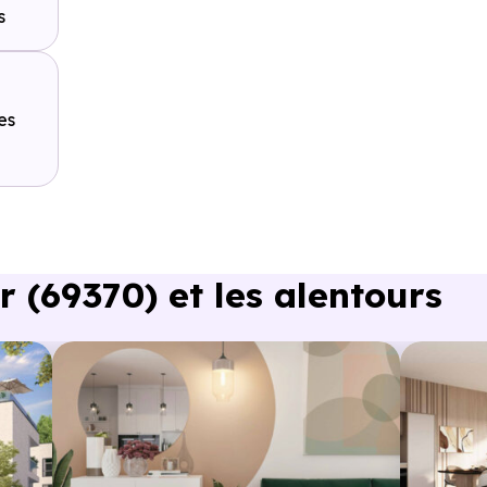
s
Ecully
es
 (69370) et les alentours