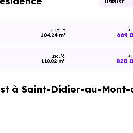
résidence
Habiter
à p
jusqu'à
669 
104.24 m²
à p
jusqu'à
820 
118.82 m²
Est à Saint-Didier-au-Mont-