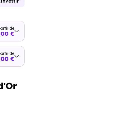
Investir
artir de
000 €
artir de
000 €
d'Or