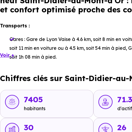
neuf Saint-Didier-au-Mont-d’Or :
et confort optimisé proche des c
Transports :
Gares :
Gare de Lyon Vaise
à 4.6 km, soit 8 min en voit
soit 11 min en voiture ou à 4.5 km, soit 54 min à pied
,
G
Voir +
soit 1h 08 min à pied
.
Bus :
Ligne 20/22 - Ligne 22 - Ligne 23 - Ligne 84 - Li
Chiffres clés sur Saint-Didier-au
1 min à pied
,
Ligne 20/22 - Ligne 22 - Ligne 23 - Ligne 
231 m, soit 3 min à pied
.
Tramway :
Ligne Tram-Train : Écully-la-Demi-Lune
à 7
7405
71.
Tram-Train : Lyon-Gorge-de-Loup
à 6.3 km, soit 12 mi
habitants
d'actif
Lyon-Saint-Paul
à 7.8 km, soit 15 min en voiture ou à 7
30
26
Métro :
non disponible
.