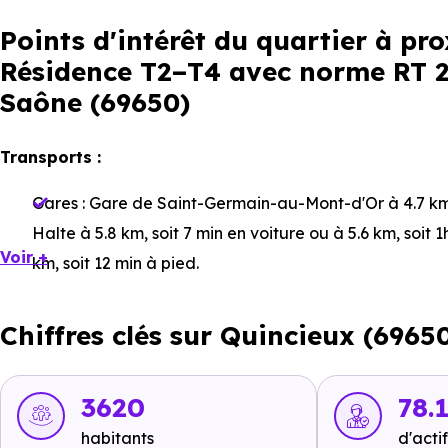
Points d'intérêt du quartier à p
Résidence T2–T4 avec norme RT 20
Saône (69650)
Transports :
Gares :
Gare de Saint-Germain-au-Mont-d'Or
à 4.7 km
Halte
à 5.8 km, soit 7 min en voiture ou à 5.6 km, soit 
Voir +
km, soit 12 min à pied
.
Bus :
Ligne 96 : Quincieux Mairie
à 195 m, soit 0 min en
Chiffres clés sur Quincieux (6965
Boulodrome
à 224 m, soit 0 min en voiture ou à 224 m,
voiture ou à 248 m, soit 3 min à pied
.
Tramway :
non disponible
.
3620
78.
Métro :
non disponible
.
habitants
d'actif