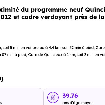
roximité du programme neuf Quinci
12 et cadre verdoyant près de la
, soit 5 min en voiture ou à 4.4 km, soit 52 min à pied
,
Gare
1h 07 min à pied
,
Gare de Quincieux
à 1 km, soit 2 min en vo
 voiture ou à 195 m, soit 2 min à pied
,
Ligne 96 : Quincieux
0)
 soit 3 min à pied
,
Ligne 96 : Route de Chasselay
à 264 m, s
1
39.76
s
ans d'âge moyen