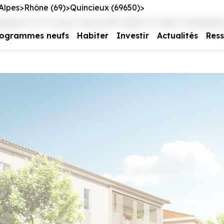
Alpes
Rhône (69)
Quincieux (69650)
sidence T2–T4 avec norme RT 2012 et cadre verdoyant
rogrammes neufs
Habiter
Investir
Actualités
Res