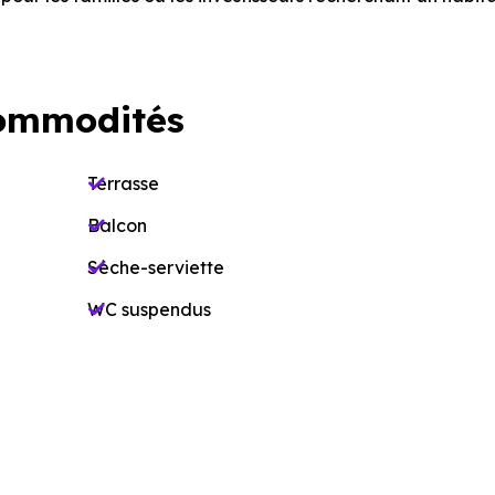
ommodités
Terrasse
Balcon
Sèche-serviette
WC suspendus