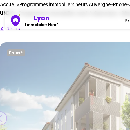
Accueil
Programmes immobiliers neufs Auvergne-Rhône-
UNI'Q - Programme immobilier neuf à Quincieux : Ré
Lyon
P
Immobilier Neuf
Retour
Épuisé