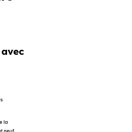
 avec
es
e la
at neuf