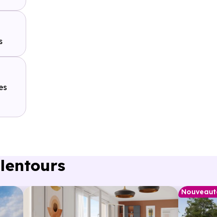
s
es
lentours
Nouveaut