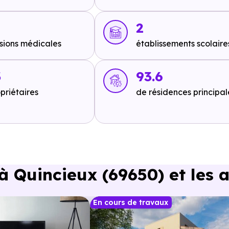
2
e ou à 3.1 km, soit 37 min à pied
.
sions médicales
établissements scolaire
3
93.6
priétaires
de résidences principal
n voiture ou à 3.1 km, soit 38 min à pied
.
in en voiture ou à 3.4 km, soit 40 min à pied
.
 Quincieux (69650) et les a
in en voiture ou à 3.4 km, soit 40 min à pied
.
En cours de travaux
re ou à 3.3 km, soit 39 min à pied
.