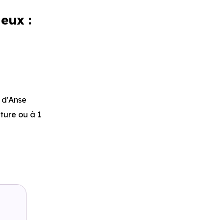
eux :
 d'Anse
iture ou à 1
oit 1 min en