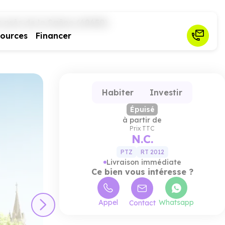
 près de la Saône (69650)
sources
Financer
Habiter
Investir
Épuisé
à partir de
Prix TTC
N.C.
PTZ
RT 2012
Livraison immédiate
Ce bien vous intéresse ?
Ce pro
Appel
Whatsapp
Contact