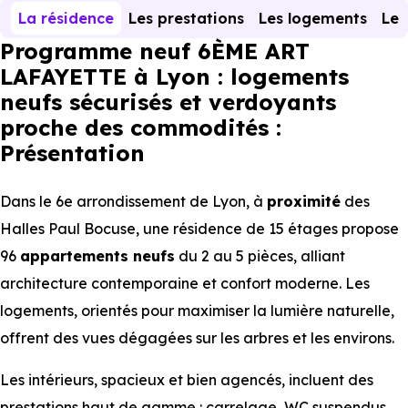
La résidence
Les prestations
Les logements
Le 
Programme neuf 6ÈME ART
LAFAYETTE à Lyon : logements
neufs sécurisés et verdoyants
proche des commodités :
Présentation
Dans le 6e arrondissement de Lyon, à
proximité
des
Halles Paul Bocuse, une résidence de 15 étages propose
96
appartements
neufs
du 2 au 5 pièces, alliant
architecture contemporaine et confort moderne. Les
logements, orientés pour maximiser la lumière naturelle,
offrent des vues dégagées sur les arbres et les environs.
Les intérieurs, spacieux et bien agencés, incluent des
prestations haut de gamme : carrelage, WC suspendus,