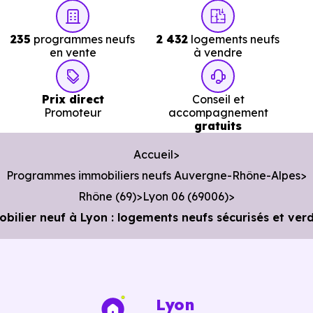
1.4 km, soit 4 min en voiture ou à 1.3 km, soit 16 min à
pied
.
235
programmes neufs
2 432
logements neufs
en vente
à vendre
Poste :
La Poste Lyon Sully
à 455 m, soit 1 min e
voiture ou à 448 m, soit 5 min à pied
.
Prix direct
Conseil et
Bibliothèque :
Bibliothèque du 6e Arrdt
à 426 m, soit 1
Promoteur
accompagnement
gratuits
min en voiture ou à 348 m, soit 4 min à pied
.
Accueil
Programmes immobiliers neufs Auvergne-Rhône-Alpes
Rhône (69)
Lyon 06 (69006)
lier neuf à Lyon : logements neufs sécurisés et ve
Lyon