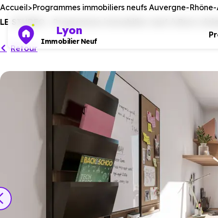
Accueil
Programmes immobiliers neufs Auvergne-Rhône-
LE STUDEO - Programme immobilier neuf à Bron réside
Lyon
P
Immobilier Neuf
Retour