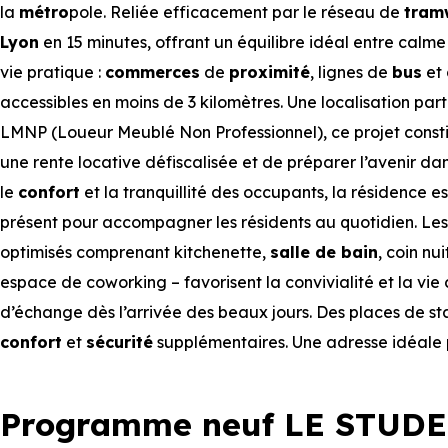
la
métro
pole. Reliée efficacement par le réseau de
tram
Lyon
en 15 minutes, offrant un équilibre idéal entre calm
vie pratique :
commerces
de
proximité
, lignes de
bus
et 
accessibles en moins de 3 kilomètres. Une localisation par
LMNP (Loueur Meublé Non Professionnel), ce projet constit
une rente locative défiscalisée et de préparer l’avenir d
le
confort
et la tranquillité des occupants, la résidence e
présent pour accompagner les résidents au quotidien. Le
optimisés comprenant kitchenette,
salle de bain
, coin nu
espace de coworking – favorisent la convivialité et la vie c
d’échange dès l’arrivée des beaux jours. Des places de st
confort
et
sécurité
supplémentaires. Une adresse idéale p
Programme neuf LE STUDE