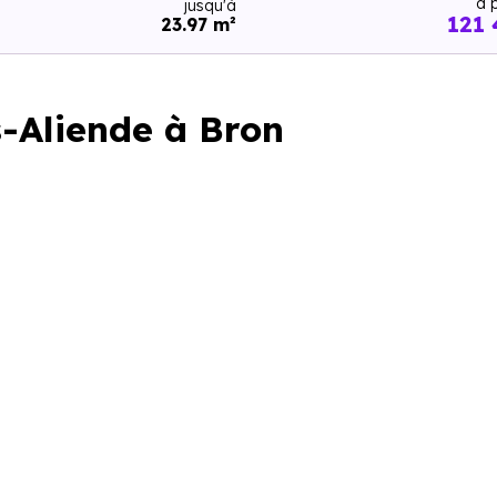
à p
jusqu'à
121 
23.97 m²
-Aliende à Bron