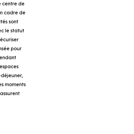
e centre de
son cadre de
ltés sont
c le statut
écuriser
ensée pour
tendant
 espaces
t-déjeuner,
es moments
 assurent