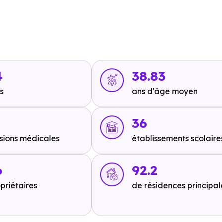
 Chemins
à 181 m, soit 0 min en voiture ou à 181 m, soit 2 min
 2 min en voiture ou à 1.5 km, soit 18 min à pied
,
Ligne 5 : Pa
 min à pied
,
Ligne 5 : Lycée Jean-Paul Sartre
à 1.4 km, soit
4
38.83
s
ans d'âge moyen
36
it 4 min en voiture ou à 2.6 km, soit 31 min à pied
,
A43 - 4a:
sions médicales
établissements scolaire
it 5 min en voiture ou à 3.1 km, soit 37 min à pied
,
A43 - Sort
.1 km, soit 49 min à pied
.
6
92.2
priétaires
de résidences principal