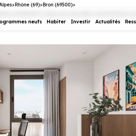
Alpes
Rhône (69)
Bron (69500)
nce étudiante à deux pas des pôles universitaires ly
rogrammes neufs
Habiter
Investir
Actualités
Res