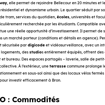
way
, elle permet de rejoindre Bellecour en 20 minutes et l
e résidentiel et dynamisme urbain. Le quartier séduit par 
de tram, services du quotidien,
écoles
, universités et facu
ticulièrement recherchée par les étudiants. Compatible ave
ue une réelle opportunité d’investissement. Il permet de s
ans un marché porteur (conditions et détails en agence). P
st sécurisée par
digicode
et vidéosurveillance, avec un in
s logements, des
studio
s entièrement équipés, offrent des
it et bureau. Des espaces partagés – laverie, salle de peti
ollective. À l’extérieur, une
terrasse
commune prolonge l
ationnement en sous-sol ainsi que des locaux vélos fermés
our investir efficacement à Bron.
O : Commodités