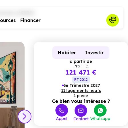
onnais (69500)
sources
Financer
Habiter
Investir
à partir de
Prix TTC
121 471 €
RT 2012
3e Trimestre 2027
11 logements neufs
1 pièce
Ce bien vous intéresse ?
Appel
Whatsapp
Contact