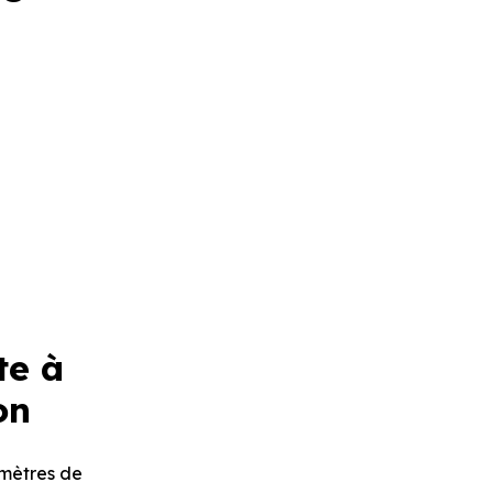
te à
on
omètres de