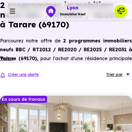
2 programmes immobiliers
Lyon
neufs BBC / RT2012 / RE2020
Immobilier Neuf
à Tarare (69170)
Programmes neufs
Parcourez notre offre de
2 programmes immobilier
neufs BBC / RT2012 / RE2020 / RE2025 / RE2031 à
Habiter
Tarare (69170)
Voir +
,
pour l'achat d'une résidence principale
ou un investissement locatif, conforme aux dernières
Investir
Créer une alerte
Trier
par
normes de performances énergétiques, pour un gain
d'économies dans le neuf.
Actualités
En cours de travaux
Ressources
Financer