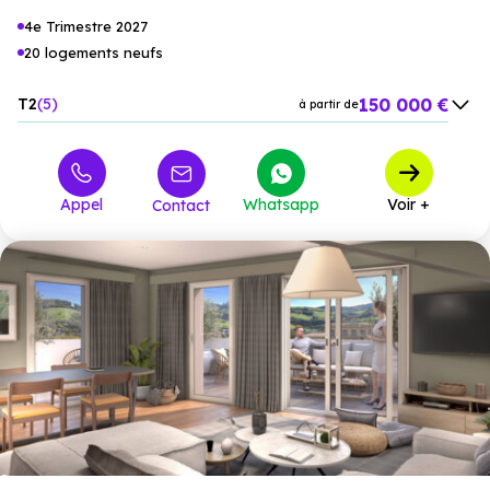
4e Trimestre 2027
20 logements neufs
150 000 €
T2
5
à partir de
235 000 €
T3
10
à partir de
295 000 €
T4
1
à partir de
Appel
Whatsapp
Voir +
Contact
315 000 €
T4 Duplex
3
à partir de
426 000 €
T5
1
à partir de