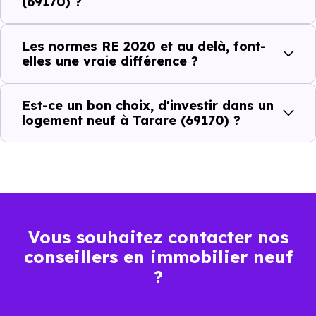
(69170) ?
Isolations thermiques
et phoniques
Les normes RE 2020 et au delà, font-
Confort en toute
elles une vraie différence ?
saison
Économies
Est-ce un bon choix, d'investir dans un
logement neuf à Tarare (69170) ?
mensuelles sur les
BBC, RT2012, RE2020
factures
Plus grande
luminosité
Espaces ouverts
Vous souhaitez contacter nos
…
conseillers en immobilier neuf
?
Meilleures exigences
à la construction