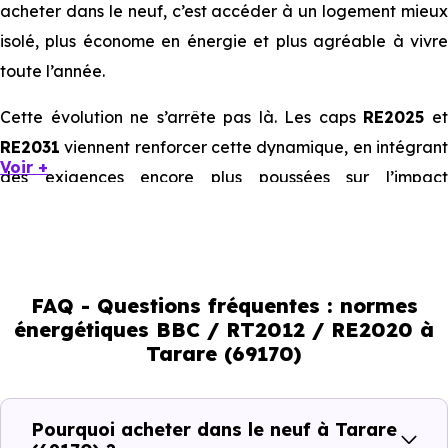
acheter dans le neuf, c’est accéder à un logement mieux
isolé, plus économe en énergie et plus agréable à vivre
toute l’année.
Cette évolution ne s’arrête pas là. Les caps
RE2025
e
RE2031
viennent renforcer cette dynamique, en intégrant
Voir +
des exigences encore plus poussées sur l’impact
environnemental et le confort thermique. À terme, ces
normes vont continuer à transformer le marché
immobilier, en valorisant les biens les plus performants.
FAQ - Questions fréquentes : normes
En résumé :
énergétiques BBC / RT2012 / RE2020 à
Tarare (69170)
Normes énergétiques de
Avantages au quotidien
l’immobilier neuf
Pourquoi acheter dans le neuf à Tarare