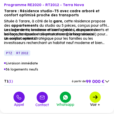
Programme RE2020 - RT2012 - Terra Nova
Tarare : Résidence studio–T5 avec cadre arboré et
confort optimisé proche des transports
Située à Tarare, à côté de la
gare
, cette résidence propose
des
appartements
du studio au 5 pièces, conçus pour offrir
un cadre de vie moderne et confortable. Les espaces verts et
Les logements, lumineux et bien agencés, disposent de
les façades épurées créent un ensemble harmonieux.
balcons, terrasses et de prestations (parking sécurisé) pour
un confort optimal.
Un emplacement stratégique pour les familles ou les
investisseurs recherchant un habitat neuf moderne et bien
desservi.
PTZ
RT 2012
Livraison immédiate
36 logements neufs
99 000 €
T1
1
à partir de
116 000 €
T2
12
à partir de
159 000 €
T3
22
à partir de
Appel
Whatsapp
Voir +
Contact
329 000 €
T4
1
à partir de