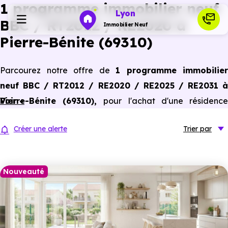
1 programme immobilier neuf
Lyon
BBC / RT2012 / RE2020 à
Immobilier Neuf
Pierre-Bénite (69310)
Programmes neufs
Parcourez notre offre de
1 programme immobilier
neuf BBC / RT2012 / RE2020 / RE2025 / RE2031 à
Habiter
Pierre-Bénite (69310)
Voir +
,
pour l'achat d'une résidenc
principale ou un investissement locatif, conforme aux
Investir
Créer une alerte
Trier
par
dernières normes de performances énergétiques, pour un
gain d'économies dans le neuf.
Actualités
Nouveauté
Ressources
Financer