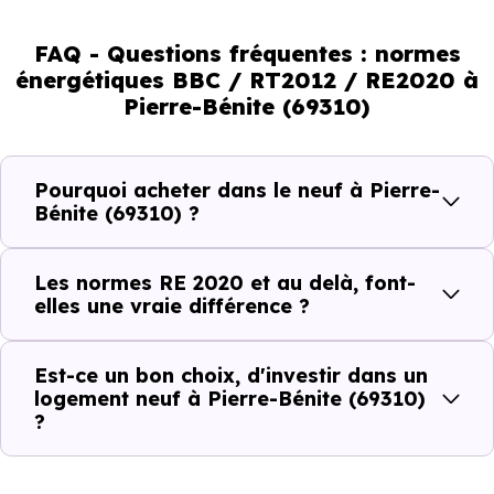
normes vont continuer à transformer le marché
immobilier, en valorisant les biens les plus performants.
FAQ - Questions fréquentes : normes
énergétiques BBC / RT2012 / RE2020 à
En résumé :
Pierre-Bénite (69310)
Normes énergétiques de
Avantages au quotidien
Pourquoi acheter dans le neuf à Pierre-
l’immobilier neuf
Bénite (69310) ?
Isolations thermiques
Les normes RE 2020 et au delà, font-
et phoniques
elles une vraie différence ?
Confort en toute
saison
Est-ce un bon choix, d'investir dans un
logement neuf à Pierre-Bénite (69310)
Économies
?
mensuelles sur les
BBC, RT2012, RE2020
factures