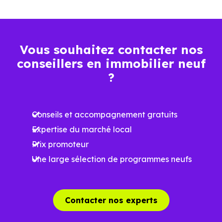
Plus grande
luminosité
Espaces ouverts
Vous souhaitez contacter nos
…
conseillers en immobilier neuf
?
Meilleures exigences
à la construction
Conseils et accompagnement gratuits
Performances
Expertise du marché local
énergétiques
Prix promoteur
améliorées
RE2025 et RE2031
Une large sélection de programmes neufs
Impact
environnemental
réduit
Contacter nos experts
…