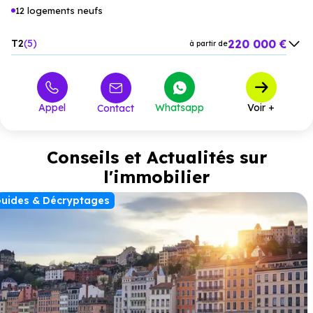
12 logements neufs
220 000 €
T2
5
à partir de
270 000 €
T3
7
à partir de
Appel
Whatsapp
Voir +
Contact
Conseils et Actualités sur
l'immobilier
uides & Décryptages