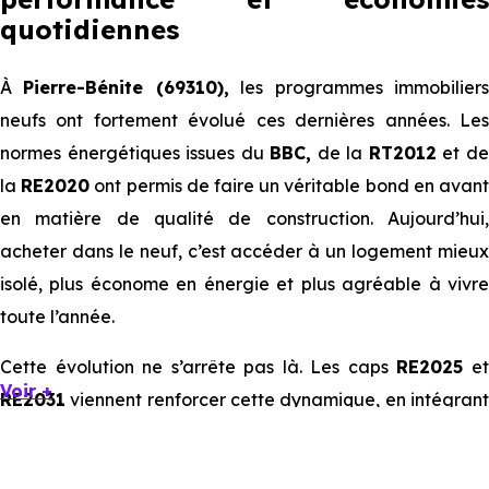
quotidiennes
À
Pierre-Bénite (69310),
les programmes immobilier
neufs ont fortement évolué ces dernières années. Les
normes énergétiques issues du
BBC,
de la
RT2012
et d
la
RE2020
ont permis de faire un véritable bond en avan
en matière de qualité de construction. Aujourd’hui,
acheter dans le neuf, c’est accéder à un logement mieux
isolé, plus économe en énergie et plus agréable à vivre
toute l’année.
Cette évolution ne s’arrête pas là. Les caps
RE2025
e
Voir +
RE2031
viennent renforcer cette dynamique, en intégrant
des exigences encore plus poussées sur l’impact
environnemental et le confort thermique. À terme, ces