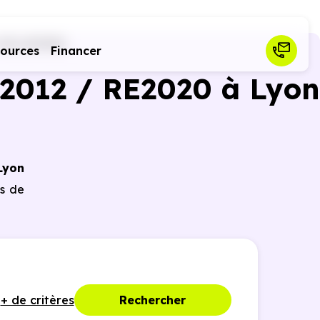
 08 (69008)
sources
Financer
2012 / RE2020 à Lyon
Lyon
es de
+ de critères
Rechercher