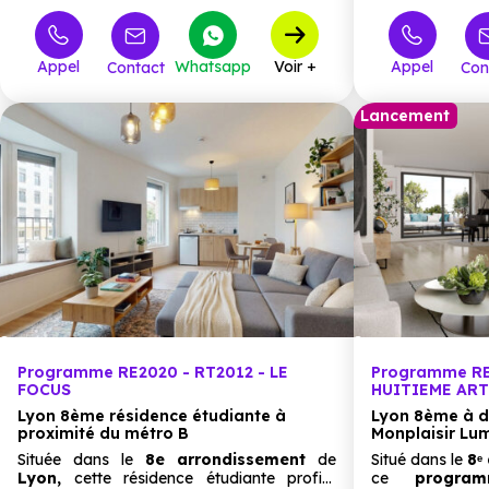
T2
T3
Appel
Whatsapp
Voir +
Appel
Contact
Con
T4
Lancement
Programme RE2020 - RT2012 - LE
Programme RE
FOCUS
HUITIEME ART 
Lyon 8ème résidence étudiante à
Lyon 8ème à d
proximité du métro B
Monplaisir Lu
Située dans le
8e arrondissement
de
Situé dans le
8ᵉ
Lyon,
cette résidence étudiante profite
ce
progra