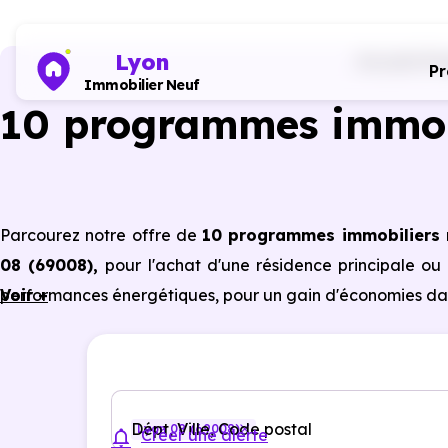
Lyon
Accueil
Pr
P
Immobilier Neuf
10 programmes immobi
Parcourez notre offre de
10 programmes immobiliers 
08 (69008)
,
pour l'achat d'une résidence principale ou
performances énergétiques, pour un gain d'économies dan
Voir +
Dépt, Ville, Code postal
Lyon 08 (69008)
Créer une alerte