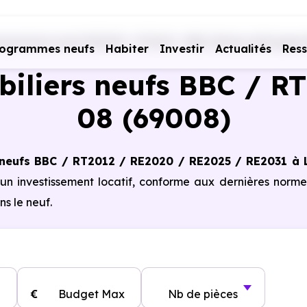
ogrammes neufs RE2020 - RT2012 - BBC
Rhône (69)
Lyon
rogrammes neufs
Habiter
Investir
Actualités
Res
liers neufs BBC / RT
08 (69008)
neufs BBC / RT2012 / RE2020 / RE2025 / RE2031 à 
 un investissement locatif, conforme aux dernières norm
s le neuf.
€
Budget Max
Nb de pièces