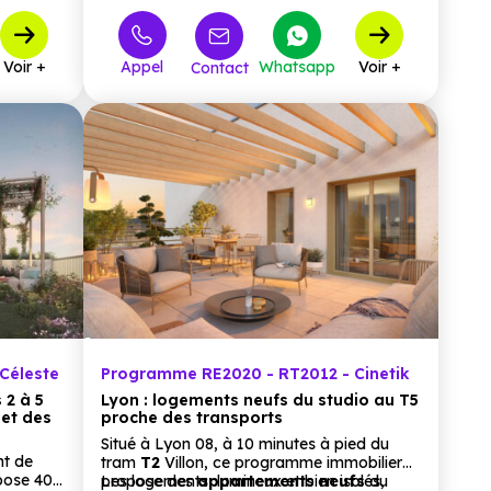
000 €
306 000 €
T2
7
à partir de
415 000 €
000 €
T3
8
à partir de
Voir +
Appel
Whatsapp
Voir +
Contact
538 000 €
T4
6
à partir de
Céleste
Programme RE2020 - RT2012 - Cinetik
 2 à 5
Lyon : logements neufs du studio au T5
et des
proche des transports
Situé à Lyon 08, à 10 minutes à pied du
nt de
tram
T2
Villon, ce programme immobilier
ose 40
propose des
Les logements, lumineux et bien isolés,
appartements
neufs
du