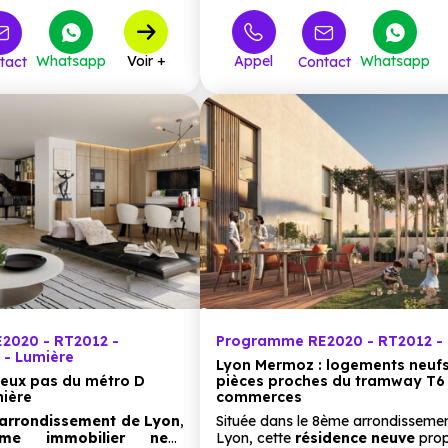
269 000 €
299 
T3
8
à partir de
à partir de
336 000 €
386 
T4
7
à partir de
à partir de
Whatsapp
Voir +
Appel
Whatsapp
tact
Contact
442 000 €
à partir de
2020 - RT2012 -
Programme RE2020 - RT2012 - 
- Lumière
Lyon Mermoz : logements neufs
eux pas du métro D
pièces proches du tramway T6 
mière
commerces
 arrondissement de Lyon
,
Située dans le 8ème arrondisseme
mme immobilier neuf
Lyon, cette
résidence neuve
prop