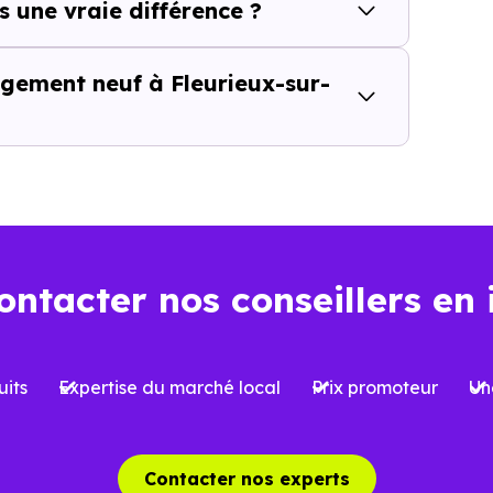
dynamiques locales et les opportunités du marché. Tous l
s une vraie différence ?
 les programmes peuvent être significatives, notamment e
logement neuf à Fleurieux-sur-
pagnement local est essentiel.
Nos conseillers Immo
10)
et ses spécificités. Ils vous aident à décrypter les pr
orrespondent réellement à votre projet, qu’il s’agisse d’
ontacter nos conseillers en 
t aujourd’hui… et demain
la performance énergétique devient un critère de plus e
its
Expertise du marché local
Prix promoteur
Un
E2020,
et anticipant les évolutions futures, constitue un 
énéficier d’un meilleur confort au quotidien, mais aussi
Contacter nos experts
ur-l'Arbresle (69210),
où l’attractivité peut varier selo