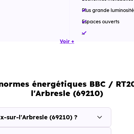
Plus grande luminosité
Espaces ouverts
…
Voir +
Meilleures exigences à
Performances énergét
Impact environnement
 normes énergétiques BBC / RT2
…
l'Arbresle (69210)
er qui se construit aussi à l’échel
x-sur-l'Arbresle (69210) ?
Fleurieux-sur-l'Arbresle (69210)
ne se résume pas à cho