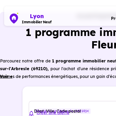
Lyon
Accueil
Programme
P
Immobilier Neuf
1 programme imm
Fleu
Parcourez notre offre de
1 programme immobilier neuf
sur-l'Arbresle (69210)
,
pour l'achat d'une résidence pr
normes de performances énergétiques, pour un gain d'éco
Voir +
Dépt, Ville, Code postal
Fleurieux-sur-l'Arbresle (69210)
Créer une alerte