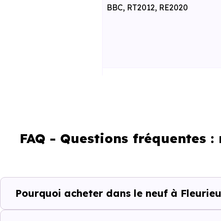
BBC, RT2012, RE2020
RE2025 et RE2031
FAQ - Questions fréquentes :
Un projet immobili
Pourquoi acheter dans le neuf à Fleurieu
Acheter un bien immobilier à