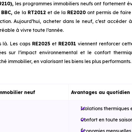
9210),
les programmes immobiliers neufs ont fortement év
u
BBC,
de la
RT2012
et de la
RE2020
ont permis de faire
tion. Aujourd’hui, acheter dans le neuf, c’est accéder 
éable à vivre toute l’année.
s là. Les caps
RE2025
et
RE2031
viennent renforcer cet
es sur l’impact environnemental et le confort thermi
hé immobilier, en valorisant les biens les plus performants.
mmobilier neuf
Avantages au quotidien
Isolations thermiques 
Confort en toute saiso
Économies mensuelles s