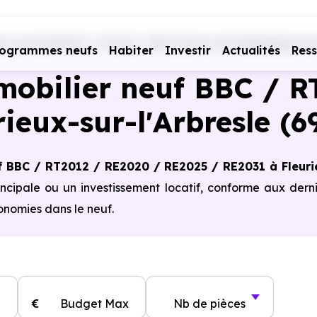
s neufs RE2020 - RT2012 - BBC
Rhône (69)
Fleurieux-sur
rogrammes neufs
Habiter
Investir
Actualités
Res
obilier neuf BBC / R
rieux-sur-l'Arbresle (6
 BBC / RT2012 / RE2020 / RE2025 / RE2031 à Fleuri
incipale ou un investissement locatif, conforme aux dern
nomies dans le neuf.
€
Budget Max
Nb de pièces