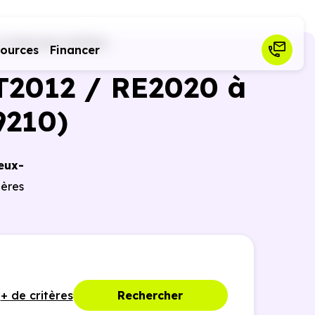
-l'Arbresle (69210)
sources
Financer
T2012 / RE2020 à
9210)
eux-
ières
+ de critères
Rechercher