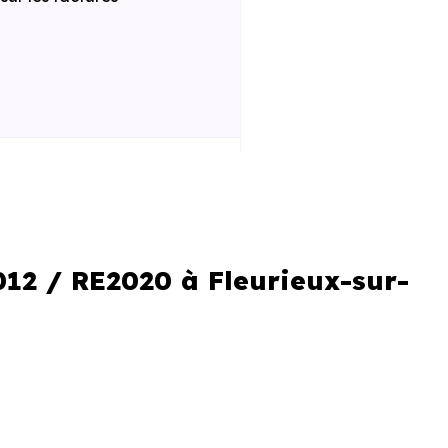
 la construction
iques améliorées
al réduit
012 / RE2020 à Fleurieux-sur-
le locale
isir un programme. C’est aussi