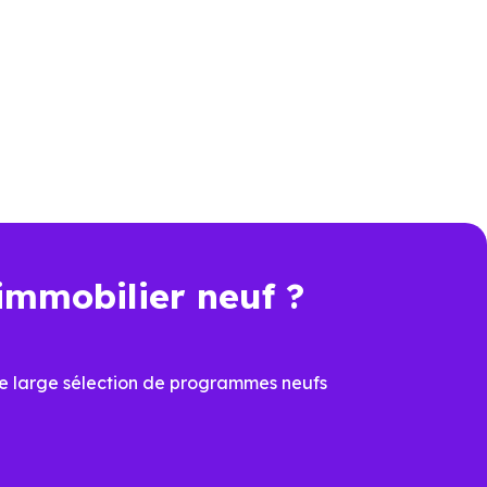
es logements neufs ne se valent
n matière de performance et de
bilier Neuf Lyon
connaissent
ojets, à comparer les programmes
une résidence principale ou d’un
immobilier neuf ?
n plus déterminant, acheter un
e large sélection de programmes neufs
véritable avantage.
 de sécuriser la valeur du bien
n les secteurs, cette dimension