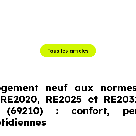
Tous les articles
ogement neuf aux normes
 RE2020, RE2025 et RE2031
le (69210) : confort, p
tidiennes