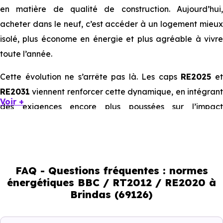
en matière de qualité de construction. Aujourd’hui,
acheter dans le neuf, c’est accéder à un logement mieux
isolé, plus économe en énergie et plus agréable à vivre
toute l’année.
Cette évolution ne s’arrête pas là. Les caps
RE2025
e
RE2031
viennent renforcer cette dynamique, en intégrant
Voir +
des exigences encore plus poussées sur l’impact
environnemental et le confort thermique. À terme, ces
normes vont continuer à transformer le marché
immobilier, en valorisant les biens les plus performants.
FAQ - Questions fréquentes : normes
En résumé :
énergétiques BBC / RT2012 / RE2020 à
Brindas (69126)
Normes énergétiques de
Avantages au quotidien
l’immobilier neuf