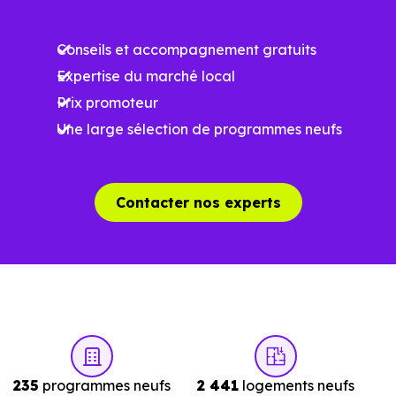
à la construction
Conseils et accompagnement gratuits
Performances
Expertise du marché local
énergétiques
Prix promoteur
améliorées
RE2025 et RE2031
Une large sélection de programmes neufs
Impact
environnemental
réduit
Contacter nos experts
…
Un projet immobilier qui se construit aussi
à l’échelle locale
Acheter un bien immobilier à
Brindas (69126)
ne se
235
programmes neufs
2 441
logements neufs