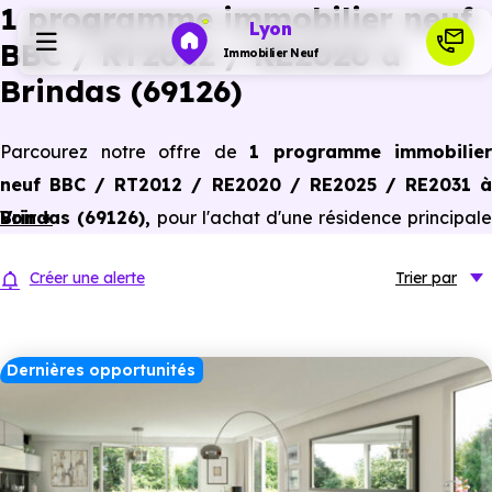
1 programme immobilier neuf
Lyon
BBC / RT2012 / RE2020 à
Immobilier Neuf
Brindas (69126)
Programmes neufs
Parcourez notre offre de
1 programme immobilier
neuf BBC / RT2012 / RE2020 / RE2025 / RE2031 à
Habiter
Brindas (69126)
Voir +
,
pour l'achat d'une résidence principale
ou un investissement locatif, conforme aux dernières
Investir
Créer une alerte
Trier
par
normes de performances énergétiques, pour un gain
d'économies dans le neuf.
Actualités
Dernières opportunités
Ressources
Financer