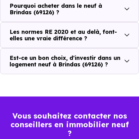
Pourquoi acheter dans le neuf à
Brindas (69126) ?
Isolations thermiques
et phoniques
Les normes RE 2020 et au delà, font-
Confort en toute
elles une vraie différence ?
saison
Économies
Est-ce un bon choix, d'investir dans un
logement neuf à Brindas (69126) ?
mensuelles sur les
BBC, RT2012, RE2020
factures
Plus grande
luminosité
Espaces ouverts
Vous souhaitez contacter nos
…
conseillers en immobilier neuf
?
Meilleures exigences