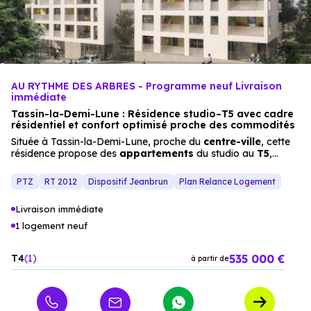
AU RYTHME DES ARBRES - Programme neuf Livraison
immédiate
Tassin-la-Demi-Lune : Résidence studio–T5 avec cadre
résidentiel et confort optimisé proche des commodités
Située à Tassin-la-Demi-Lune, proche du
centre-ville
, cette
résidence propose des
appartements
du studio au
T5
,
conçus pour offrir un cadre de vie moderne et confortable.
Les façades en bois et les prestations (terrasses, parking
PTZ
RT 2012
Dispositif Jeanbrun
Plan Relance Logement
sécurisé) créent un ensemble harmonieux, idéal pour les
familles ou les investisseurs recherchant un habitat neuf alliant
Livraison immédiate
qualité de vie
et
proximité
des services.
1 logement neuf
535 000 €
T4
1
à partir de