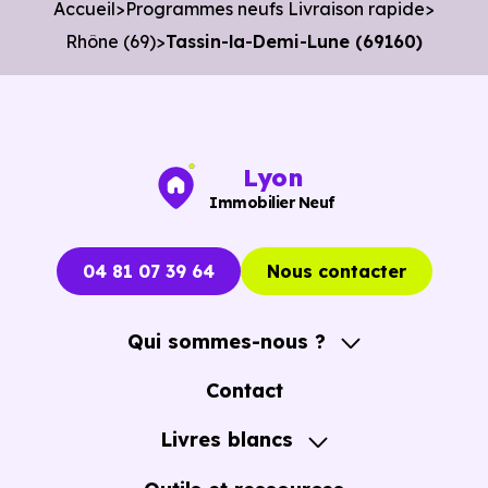
Accueil
Programmes neufs Livraison rapide
Avancer rapidement dans les démarches.
Rhône (69)
Tassin-la-Demi-Lune (69160)
L’objectif est de vous faire gagner du temps sans vous
pousser à décider dans la précipitation.
Vous pouvez consulter dès maintenant nos
programmes
Lyon
immobiliers neufs à Tassin-la-Demi-Lune (69160)
pou
Immobilier Neuf
voir les opportunités concrètes.
04 81 07 39 64
Nous contacter
Qui sommes-nous ?
A propos
Contact
Notre Accompagnement
Livres blancs
Notre Expertise
Guide de l'Achat immobilier neuf en VEFA