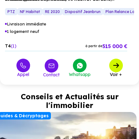
tranquillité et
proximité
des
transports
se rencontrent.
PTZ
NF Habitat
RE 2020
Dispositif Jeanbrun
Plan Relance Log
Livraison immédiate
1 logement neuf
515 000 €
T4
1
à partir de
Appel
Whatsapp
Voir +
Contact
Conseils et Actualités sur
l'immobilier
uides & Décryptages