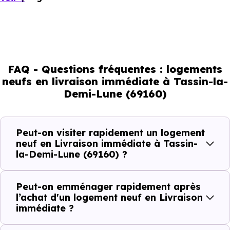
immédiate à Tassin-la-Demi-Lune
existent, mais ils sont
souvent limités et très ciblés. Cela implique d’être réactif,
mais aussi de bien comprendre ce que l’on regarde.
FAQ - Questions fréquentes : logements
Livraison immédiate : ce que vous
neufs en livraison immédiate à Tassin-la-
Demi-Lune (69160)
pouvez réellement faire
Avec un
logement neuf en livraison immédiate à
Peut-on visiter rapidement un logement
Tassin-la-Demi-Lune (69160)
, vous êtes dans une
neuf en Livraison immédiate à Tassin-
la-Demi-Lune (69160) ?
logique très concrète. Le logement neuf est là, vous
pouvez le voir, et le projet peut avancer rapidement.
Peut-on emménager rapidement après
Dans la pratique, voici comment cela se passe :
l’achat d'un logement neuf en Livraison
immédiate ?
Action
Ce que cela change pour vous