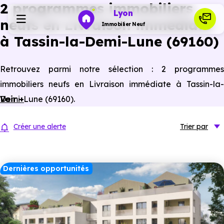
2 programmes immobiliers
Lyon
neufs en Livraison immédiate
Immobilier Neuf
à Tassin-la-Demi-Lune (69160)
Programmes neufs
Retrouvez parmi notre sélection : 2 programmes
immobiliers neufs en Livraison immédiate à Tassin-la-
Habiter
Demi-Lune (69160).
Voir +
Investir
Créer une alerte
Trier
par
Actualités
Dernières opportunités
Ressources
Financer