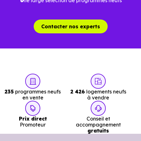
Une large sélection de programmes neufs
Éviter les pertes de temps dans une
recherche urgente
Contacter nos experts
Dans un projet rapide, chaque visite inutile ou chaque
information imprécise peut vous faire perdre plusieurs
jours.
Avec
Immobilier Neuf Lyon,
vous accédez directement
aux
logements neufs en livraison immédiate 
Tassin-la-Demi-Lune (69160)
réellement disponibles.
235
programmes neufs
2 426
logements neufs
en vente
à vendre
Nos conseillers vous permettent de :
Cibler les bons biens dès le départ.
Prix direct
Conseil et
Promoteur
accompagnement
Éviter les annonces obsolètes.
gratuits
Organiser des visites pertinentes.