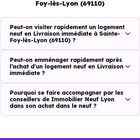
Foy-lès-Lyon (69110)
pouvez réellement faire
Avec un
logement neuf en livraison immédiate à
Peut-on visiter rapidement un logement
Sainte-Foy-lès-Lyon (69110)
, vous êtes dans une
neuf en Livraison immédiate à Sainte-
Foy-lès-Lyon (69110) ?
logique très concrète. Le logement neuf est là, vous
pouvez le voir, et le projet peut avancer rapidement.
Peut-on emménager rapidement après
Dans la pratique, voici comment cela se passe :
l’achat d'un logement neuf en Livraison
immédiate ?
Action
Ce que cela change pour vous
Pourquoi se faire accompagner par les
conseillers de Immobilier Neuf Lyon
Visiter
Vous voyez le bien tel qu’il est
dans son achat dans le neuf ?
Comparer
Vous comparez des biens réels
Décider
Plus rapide, moins d’incertitudes