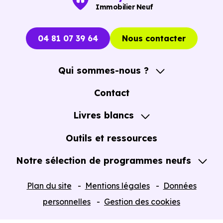
immobiliers neufs à Sainte-Foy-lès-Lyon (69110)
pou
Immobilier Neuf
voir les opportunités concrètes.
04 81 07 39 64
Nous contacter
Qui sommes-nous ?
A propos
Contact
Notre Accompagnement
Livres blancs
Notre Expertise
Guide de l'Achat immobilier neuf en VEFA
Outils et ressources
Notre sélection de programmes neufs
Tous nos Programmes neufs
Plan du site
Mentions légales
Données
Programmes neufs Dispositif Jeanbrun
personnelles
Gestion des cookies