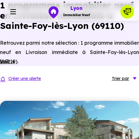
1 programme immobilier neuf
Lyon
en Livraison immédiate à
Immobilier Neuf
Sainte-Foy-lès-Lyon (69110)
Programmes neufs
Retrouvez parmi notre sélection : 1 programme immobilier
neuf en Livraison immédiate à Sainte-Foy-lès-Lyon
Habiter
(69110).
Voir +
Investir
Créer une alerte
Trier
par
Actualités
Ressources
Financer