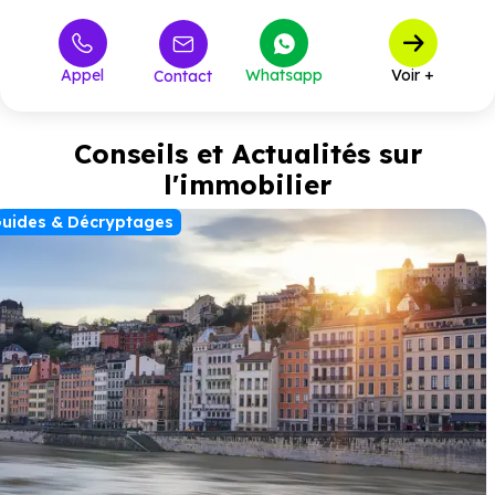
Appel
Whatsapp
Voir +
Contact
Conseils et Actualités sur
l'immobilier
uides & Décryptages