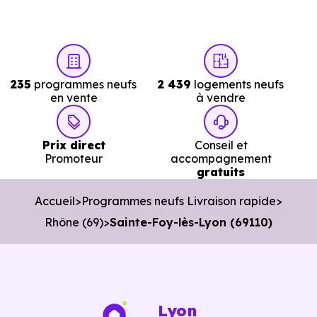
Avec
Immobilier Neuf Lyon,
vous accédez directement
aux
logements neufs en livraison immédiate 
Sainte-Foy-lès-Lyon (69110)
réellement disponibles.
235
programmes neufs
2 439
logements neufs
en vente
à vendre
Nos conseillers vous permettent de :
Cibler les bons biens dès le départ.
Prix direct
Conseil et
Promoteur
accompagnement
Éviter les annonces obsolètes.
gratuits
Organiser des visites pertinentes.
Accueil
Programmes neufs Livraison rapide
Avancer rapidement dans les démarches.
Rhône (69)
Sainte-Foy-lès-Lyon (69110)
L’objectif est de vous faire gagner du temps sans vous
pousser à décider dans la précipitation.
Vous pouvez consulter dès maintenant nos
programmes
Lyon