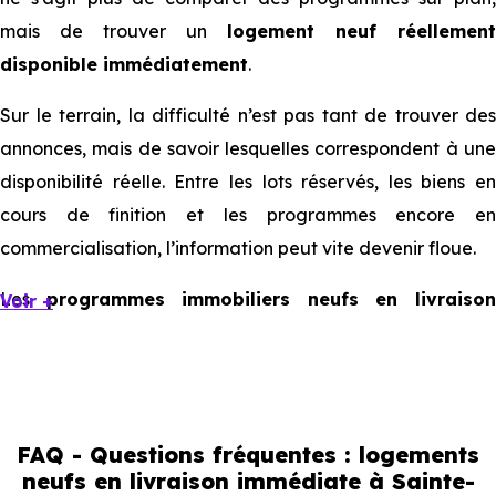
mais de trouver un
logement neuf réellement
disponible immédiatement
.
Sur le terrain, la difficulté n’est pas tant de trouver des
annonces, mais de savoir lesquelles correspondent à une
disponibilité réelle. Entre les lots réservés, les biens en
cours de finition et les programmes encore en
commercialisation, l’information peut vite devenir floue.
Les
programmes immobiliers neufs en livraiso
Voir +
immédiate à Sainte-Foy-lès-Lyon
existent, mais ils son
souvent limités et très ciblés. Cela implique d’être réactif,
mais aussi de bien comprendre ce que l’on regarde.
FAQ - Questions fréquentes : logements
Livraison immédiate : ce que vous
neufs en livraison immédiate à Sainte-