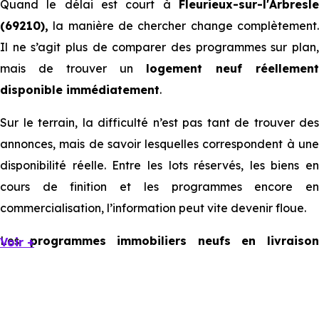
Quand le délai est court à
Fleurieux-sur-l'Arbresle
(69210),
la manière de chercher change complètement.
Il ne s’agit plus de comparer des programmes sur plan,
mais de trouver un
logement neuf réellement
disponible immédiatement
.
Sur le terrain, la difficulté n’est pas tant de trouver des
annonces, mais de savoir lesquelles correspondent à une
disponibilité réelle. Entre les lots réservés, les biens en
cours de finition et les programmes encore en
commercialisation, l’information peut vite devenir floue.
Les
programmes immobiliers neufs en livraiso
Voir +
immédiate à Fleurieux-sur-l'Arbresle
existent, mais il
sont souvent limités et très ciblés. Cela implique d’être
réactif, mais aussi de bien comprendre ce que l’on