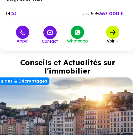
367 000 €
T4
2
à partir de
Appel
Whatsapp
Voir +
Contact
Conseils et Actualités sur
l'immobilier
uides & Décryptages