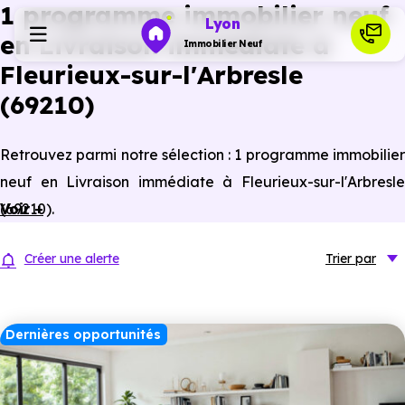
1 programme immobilier neuf
Lyon
en Livraison immédiate à
Immobilier Neuf
Fleurieux-sur-l'Arbresle
(69210)
Programmes neufs
Retrouvez parmi notre sélection : 1 programme immobilier
Habiter
neuf en Livraison immédiate à Fleurieux-sur-l'Arbresle
(69210).
Voir +
Investir
Créer une alerte
Trier
par
Actualités
Dernières opportunités
Ressources
Financer