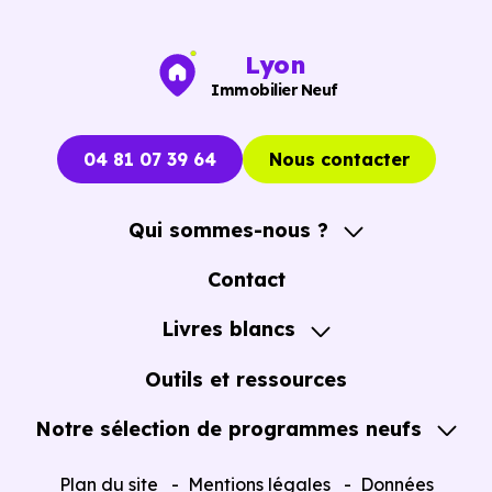
pousser à décider dans la précipitation.
Lyon
Vous pouvez consulter dès maintenant nos
programmes
Immobilier Neuf
immobiliers neufs à Fleurieux-sur-l'Arbresle (69210)
pour voir les opportunités concrètes.
04 81 07 39 64
Nous contacter
Qui sommes-nous ?
A propos
Contact
Notre Accompagnement
Livres blancs
Notre Expertise
Guide de l'Achat immobilier neuf en VEFA
Outils et ressources
Notre sélection de programmes neufs
Tous nos Programmes neufs
Plan du site
Mentions légales
Données