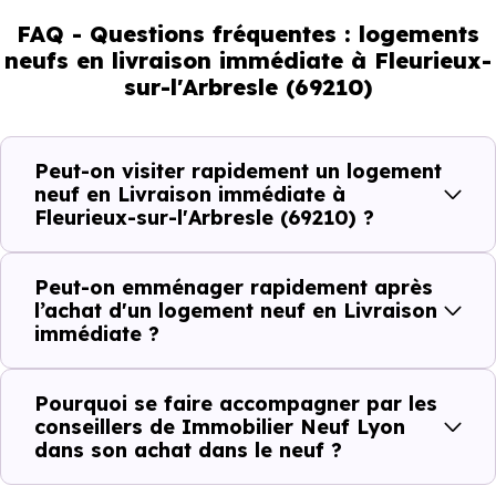
regarde.
FAQ - Questions fréquentes : logements
neufs en livraison immédiate à Fleurieux-
sur-l'Arbresle (69210)
Livraison immédiate : ce que vous
pouvez réellement faire
Peut-on visiter rapidement un logement
Avec un
logement neuf en livraison immédiate à
neuf en Livraison immédiate à
Fleurieux-sur-l'Arbresle (69210) ?
Fleurieux-sur-l'Arbresle (69210)
, vous êtes dans un
logique très concrète. Le logement neuf est là, vous
pouvez le voir, et le projet peut avancer rapidement.
Peut-on emménager rapidement après
l’achat d'un logement neuf en Livraison
immédiate ?
Dans la pratique, voici comment cela se passe :
Action
Ce que cela change pour vous
Pourquoi se faire accompagner par les
conseillers de Immobilier Neuf Lyon
dans son achat dans le neuf ?
Visiter
Vous voyez le bien tel qu’il est