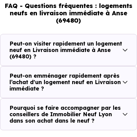
pouvez réellement faire
FAQ - Questions fréquentes : logements
neufs en livraison immédiate à Anse
(69480)
Avec un
logement neuf en livraison immédiate à Anse
(69480)
, vous êtes dans une logique très concrète. Le
logement neuf est là, vous pouvez le voir, et le projet peut
Peut-on visiter rapidement un logement
avancer rapidement.
neuf en Livraison immédiate à Anse
(69480) ?
Dans la pratique, voici comment cela se passe :
Peut-on emménager rapidement après
Action
Ce que cela change pour vous
l’achat d'un logement neuf en Livraison
immédiate ?
Visiter
Vous voyez le bien tel qu’il est
Pourquoi se faire accompagner par les
Comparer
Vous comparez des biens réels
conseillers de Immobilier Neuf Lyon
dans son achat dans le neuf ?
Décider
Plus rapide, moins d’incertitudes