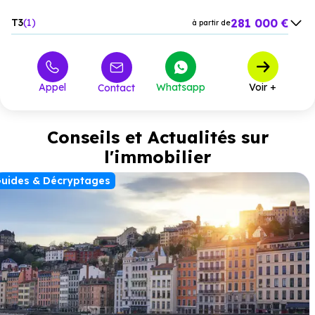
281 000 €
T3
1
à partir de
326 000 €
T4
1
à partir de
Appel
Whatsapp
Voir +
Contact
Conseils et Actualités sur
l'immobilier
uides & Décryptages