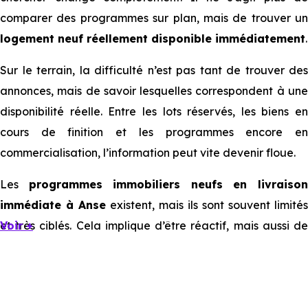
comparer des programmes sur plan, mais de trouver un
logement neuf réellement disponible immédiatement
.
Sur le terrain, la difficulté n’est pas tant de trouver des
annonces, mais de savoir lesquelles correspondent à une
disponibilité réelle. Entre les lots réservés, les biens en
cours de finition et les programmes encore en
commercialisation, l’information peut vite devenir floue.
Les
programmes immobiliers neufs en livraiso
immédiate à Anse
existent, mais ils sont souvent limités
et très ciblés. Cela implique d’être réactif, mais aussi de
Voir +
bien comprendre ce que l’on regarde.
Livraison immédiate : ce que vous