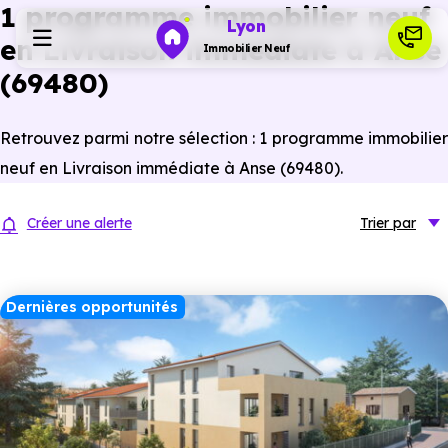
1 programme immobilier neuf
Lyon
en Livraison immédiate à Anse
Immobilier Neuf
(69480)
Programmes neufs
Retrouvez parmi notre sélection : 1 programme immobilier
neuf en Livraison immédiate à Anse (69480).
Habiter
Créer une alerte
Trier
par
Investir
Dernières opportunités
Actualités
Ressources
Financer