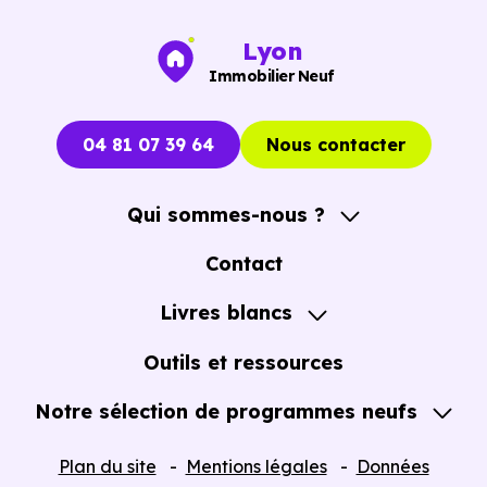
immobiliers neufs à Anse (69480)
pour voir le
opportunités concrètes.
Lyon
Immobilier Neuf
04 81 07 39 64
Nous contacter
Qui sommes-nous ?
A propos
Contact
Notre Accompagnement
Livres blancs
Notre Expertise
Guide de l'Achat immobilier neuf en VEFA
Outils et ressources
Notre sélection de programmes neufs
Tous nos Programmes neufs
Plan du site
Mentions légales
Données