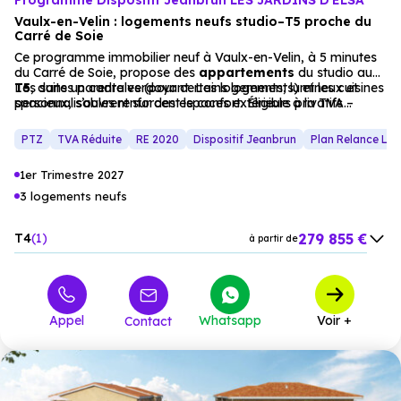
Programme Dispositif Jeanbrun LES JARDINS D'ELSA
Vaulx-en-Velin : logements neufs studio–T5 proche du
Carré de Soie
Ce programme immobilier neuf à Vaulx-en-Velin, à 5 minutes
du Carré de Soie, propose des
appartements
du studio au
T5
Les suites parentales (pour certains logements) et les cuisines
, dans un cadre verdoyant. Les logements, lumineux et
spacieux, s’ouvrent sur des espaces extérieurs privatifs –
personnalisables renforcent le confort. Éligible à la TVA
balcons, terrasses, loggias ou jardins – pour une vie en
réduite à 5,5%, cette résidence est parfaite pour une
harmonie avec la nature.
résidence principale ou un investissement locatif, dans un
PTZ
TVA Réduite
RE 2020
Dispositif Jeanbrun
Plan Relance Lo
environnement paisible et connecté.
1er Trimestre 2027
3 logements neufs
279 855 €
T4
1
à partir de
315 527 €
T5
2
à partir de
Appel
Whatsapp
Voir +
Contact