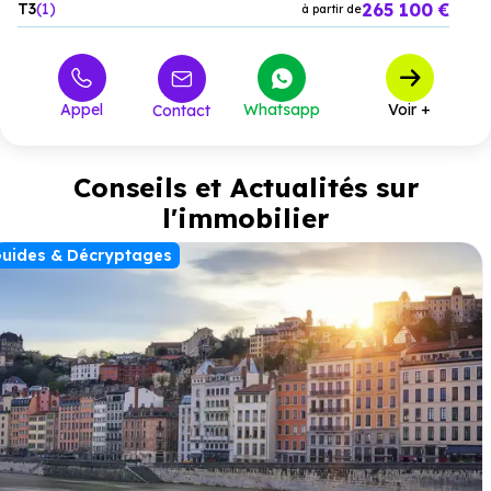
265 100 €
T3
1
à partir de
Appel
Whatsapp
Voir +
Contact
Conseils et Actualités sur
l'immobilier
uides & Décryptages