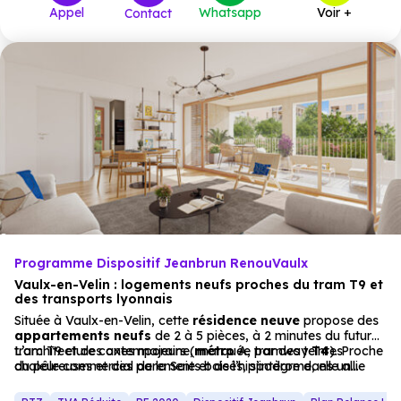
Appel
Whatsapp
Voir +
Contact
285 000 €
T4 Duplex
2
à partir de
285 000 €
T5
7
à partir de
320 000 €
T5 Duplex
1
à partir de
Programme Dispositif Jeanbrun RenouVaulx
Vaulx-en-Velin : logements neufs proches du tram T9 et
des transports lyonnais
Située à Vaulx-en-Velin, cette
résidence neuve
propose des
appartements
neufs
de 2 à 5 pièces, à 2 minutes du futur
tram T9 et des axes majeurs (
L’architecture contemporaine, marquée par des teintes
métro
A, tramway
T4
). Proche
du pôle commercial de la Soie et de l’hippodrome, elle allie
chaleureuses et des parements boisés, s’intègre dans un
tranquillité et connectivité.
quartier sécurisé. Les logements, lumineux et bien isolés
(normes RE2020), s’étendent vers des balcons, terrasses ou