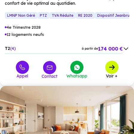
confort de vie optimal au quotidien.
LMNP Non Géré
PTZ
TVA Réduite
RE 2020
Dispositif Jeanbrun
4e Trimestre 2028
12 logements neufs
174 000 €
T2
4
à partir de
207 000 €
T3
6
à partir de
236 000 €
T4
2
à partir de
Appel
Whatsapp
Voir +
Contact