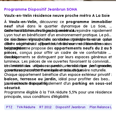
Programme Dispositif Jeanbrun SOHA
Vaulx-en-Velin résidence neuve proche métro A La Soie
À
Vaulx-en-Velin,
découvrez ce
programme immobilier
neuf
situé dans le quartier dynamique de La Soie, à
seulement 15 minutes à pied du
Cette localisation stratégique permet de rejoindre rapidement
métro A.
Lyon tout en bénéficiant d’un environnement pratique. Le pôle
de La Soie regroupe de nombreux transports ainsi qu’un
La résidence s’inscrit dans un cadre agréable avec un cœur
centre commercial offrant toutes les commodités nécessaires
d’îlot végétalisé apportant fraîcheur et bien-être aux
au quotidien.
habitants.
Le programme propose des
appartements neufs du 2 au 5
pièces
, conçus pour offrir un cadre de vie confortable et
durable.
Les logements se distinguent par leurs espaces généreux et
lumineux. Les pièces de vie ouvertes favorisent la convivialité
et limitent les espaces perdus, tandis que les grandes
Les matériaux utilisés assurent une isolation performante,
ouvertures permettent une belle entrée de lumière naturelle.
garantissant confort thermique et acoustique.
Chaque appartement bénéficie d’un espace extérieur privatif :
balcon, terrasse ou jardin,
idéal pour profiter des beaux
jours en toute tranquillité.
La résidence dispose également d’un
parking en sous-sol
sécurisé
.
Programme éligible à la TVA réduite 5,5% pour une résidence
principale, sous conditions d’éligibilité.
PTZ
TVA Réduite
RT 2012
Dispositif Jeanbrun
Plan Relance Lo