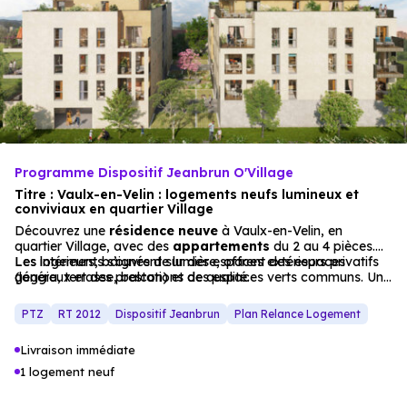
Programme Dispositif Jeanbrun O'Village
Titre : Vaulx-en-Velin : logements neufs lumineux et
conviviaux en quartier Village
Découvrez une
résidence neuve
à Vaulx-en-Velin, en
quartier Village, avec des
appartements
du 2 au 4 pièces.
Les intérieurs, baignés de lumière, offrent des espaces
Les logements s’ouvrent sur des espaces extérieurs privatifs
généreux et des prestations de qualité.
(loggia, terrasse, balcon) et des espaces verts communs. Un
choix idéal pour un
investissement immobilier
ou une
résidence principale, dans un
cadre résidentiel
et verdoyant.
PTZ
RT 2012
Dispositif Jeanbrun
Plan Relance Logement
Les
appartements
neufs
de ce programme allient
modernité et
qualité de vie
: pièces généreuses,
Livraison immédiate
équipements haut de gamme et espaces extérieurs privatifs.
La localisation en quartier Village est parfaite pour les familles
1 logement neuf
en quête de sérénité.