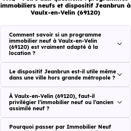
immobiliers neufs et dispositif Jeanbrun à
ne répondent pas à la même demande, et toutes les
Vaulx-en-Velin (69120)
résidences n’offrent pas le même potentiel locatif.
Comment savoir si un programme
Avant la fiscalité, une question
immobilier neuf à Vaulx-en-Velin
simple : quelle est la pertinence de
(69120) est vraiment adapté à la
votre projet d’investissement
location ?
locatif avec le dispositif Jeanbrun
à Vaulx-en-Velin (69120) ?
Le dispositif Jeanbrun est-il utile même
dans une ville hors grande métropole ?
À
Vaulx-en-Velin (69120)
, la qualité d’u
investissement locatif
se lit à travers plusieurs critères
À Vaulx-en-Velin (69120), faut-il
privilégier l’immobilier neuf ou l’ancien
concrets :
assimilé neuf ?
Pourquoi passer par Immobilier Neuf
Critères de terrain à considérer pour votre