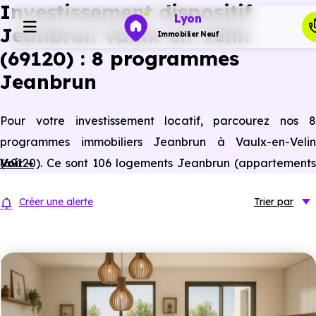
Investissement dispositif
Lyon
Jeanbrun Vaulx-en-Velin
Immobilier Neuf
(69120) : 8 programmes
Jeanbrun
Programmes neufs
Pour votre investissement locatif, parcourez nos 8
Habiter
programmes immobiliers Jeanbrun à Vaulx-en-Velin
(69120). Ce sont 106 logements Jeanbrun (appartements
Voir +
Investir
neufs et anciens assimilés neufs) à Vaulx-en-Velin
Créer une alerte
Trier
par
éligibles à ce statut du bailleur privé.
Actualités
Ressources
Financer