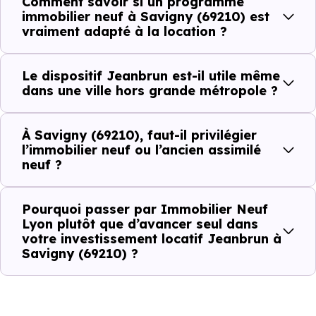
Comment savoir si un programme
Avant la fiscalité, une question
immobilier neuf à Savigny (69210) est
simple : quelle est la pertinence de
vraiment adapté à la location ?
votre projet d’investissement
locatif avec le dispositif Jeanbrun
Le dispositif Jeanbrun est-il utile même
à Savigny (69210) ?
dans une ville hors grande métropole ?
À
Savigny (69210)
, la qualité d’un
investissement
À Savigny (69210), faut-il privilégier
locatif
se lit à travers plusieurs critères concrets :
l’immobilier neuf ou l’ancien assimilé
neuf ?
Critères de terrain à considérer pour votre
Pourquoi passer par Immobilier Neuf
Lyon plutôt que d’avancer seul dans
investissement immobilier avec le dispositif
votre investissement locatif Jeanbrun à
Jeanbrun
Savigny (69210) ?
La vie de quartier