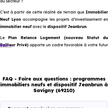
du secteur ?
C’est à partir de cette réalité de terrain que
Immobilier
Neuf Lyon
accompagne les projets d’investissement en
immobilier neuf
avec le
dispositif Jeanbrun
.
Le
Plan Relance Logement (nouveau Statut d
Bailleur Privé)
apporte un cadre favorable à votre futur
Voir +
investissement immobilier.
Mais à l’échelle d’une ville, ce sont les usages locaux qui
orientent les bons choix. Tous les quartiers ne se
comportent pas de la même manière, tous les logements
FAQ - Foire aux questions : programmes
immobiliers neufs et dispositif Jeanbrun à
ne répondent pas à la même demande, et toutes les
Savigny (69210)
résidences n’offrent pas le même potentiel locatif.