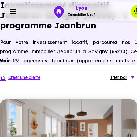
Investissement dispositif
Lyon
Jeanbrun Savigny (69210) : 1
Immobilier Neuf
programme Jeanbrun
Programmes neufs
Pour votre investissement locatif, parcourez nos 1
programme immobilier Jeanbrun à Savigny (69210). Ce
Habiter
sont 29 logements Jeanbrun (appartements neufs et
Voir +
anciens assimilés neufs) à Savigny éligibles à ce statut du
Investir
Créer une alerte
Trier
par
bailleur privé.
Actualités
Ressources
Financer