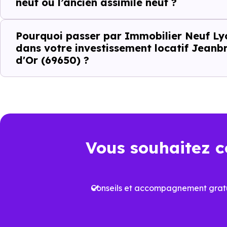
neuf ou l’ancien assimilé neuf ?
Le type de logements le plus 
Pourquoi passer par Immobilier Neuf Ly
dans votre investissement locatif Jean
Le
dispositif Jeanbrun
renfor
d'Or (69650) ?
strict
.
Autrement dit, la question n’es
positionné sur son marché ?". À
Ce que le disp
Vous souhaitez c
local à Saint
Conseils et accompagnement gratu
Le
dispositif Jeanbrun
a été 
Là où d’anciens dispositifs,