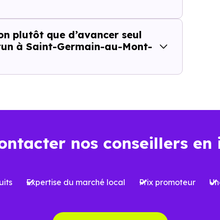
recherché
on plutôt que d’avancer seul
brun à Saint-Germain-au-Mont-
ce l’intérêt de cette approche parce qu’
il ne repose pa
t plus seulement "la ville est-elle dans la bonne zone ?", 
Saint-Germain-au-Mont-d'Or (69650)
, cette nuance ch
ositif Jeanbrun apporte à 
ontacter nos conseillers en 
-Germain-au-Mont-d'Or (696
its
Expertise du marché local
Prix promoteur
Un
conçu pour redonner un cadre plus durable à l’
investisse
 tels que
l’ancienne loi Pinel
, fonctionnaient comme de