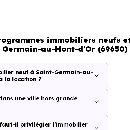
dérer pour votre investissement immobilier avec le di
programmes immobiliers neufs et
Germain-au-Mont-d'Or (69650)
t services
lier neuf à Saint-Germain-au-
 la location ?
 dans une ville hors grande
cteur
ut-il privilégier l’immobilier