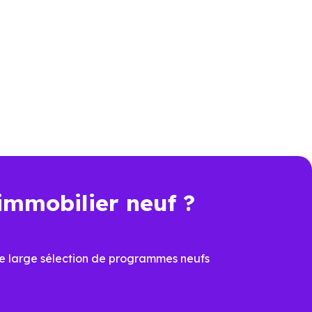
s sur un zonage géographique
mais "le bien choisi est-il bien
ange tout.
un investisseur
immobilier neuf ?
50)
e large sélection de programmes neufs
ment locatif
.
s produits de défiscalisation