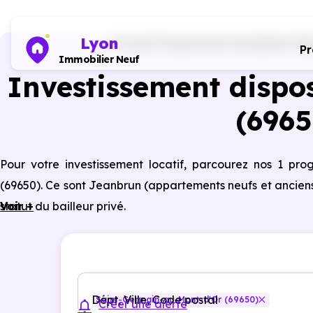
Lyon
Accueil
Programmes immobiliers Dis
P
Immobilier Neuf
Investissement dispo
(696
Pour votre investissement locatif, parcourez nos 1 p
(69650). Ce sont Jeanbrun (appartements neufs et anciens
statut du bailleur privé.
Voir +
Dépt, Ville, Code postal
Saint-Germain-au-Mont-d'Or (69650)
Créer une alerte