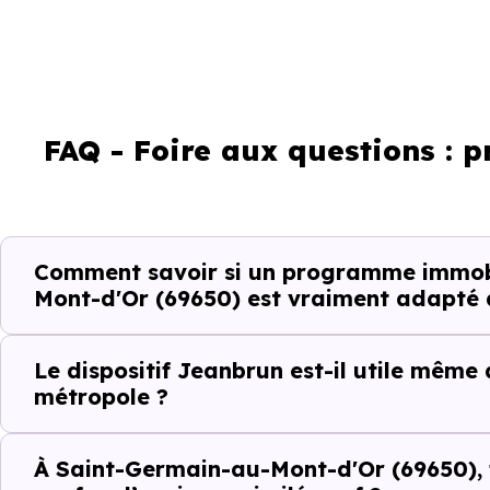
Critères de terrain à consi
La vie de quartier
FAQ - Foire aux questions : 
L'accès aux transports
La proximité des commerces e
Comment savoir si un programme immobi
Mont-d'Or (69650) est vraiment adapté à
Le bassin d'emploi local
Le dispositif Jeanbrun est-il utile même
La qualité résidentielle du se
métropole ?
La tension locative
À Saint-Germain-au-Mont-d'Or (69650), fa