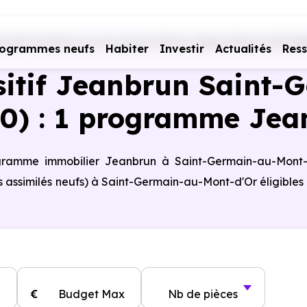
positif Jeanbrun en Auvergne-Rhône-Alpes
Rhône (69)
Sa
rogrammes neufs
Habiter
Investir
Actualités
Res
sitif Jeanbrun Saint
50) : 1 programme Jea
rogramme immobilier Jeanbrun à Saint-Germain-au-Mont-
 assimilés neufs) à Saint-Germain-au-Mont-d'Or éligibles
€
Budget Max
Nb de pièces