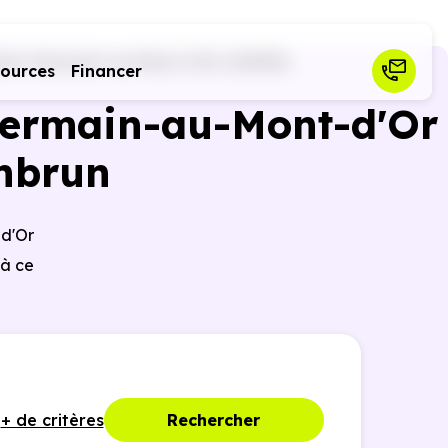
int-Germain-au-Mont-d'Or (69650)
sources
Financer
-Germain-au-Mont-d'Or
nbrun
d'Or
 à ce
+ de critères
Rechercher