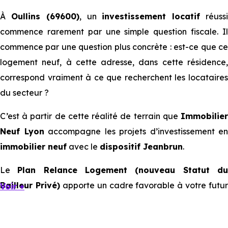
À
Oullins (69600)
, un
investissement locatif
réuss
commence rarement par une simple question fiscale. Il
commence par une question plus concrète : est-ce que ce
logement neuf, à cette adresse, dans cette résidence,
correspond vraiment à ce que recherchent les locataires
du secteur ?
C’est à partir de cette réalité de terrain que
Immobilier
Neuf Lyon
accompagne les projets d’investissement en
immobilier neuf
avec le
dispositif Jeanbrun
.
Le
Plan Relance Logement (nouveau Statut d
Bailleur Privé)
apporte un cadre favorable à votre futur
Voir +
investissement immobilier.
Mais à l’échelle d’une ville, ce sont les usages locaux qui