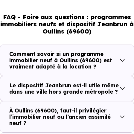
orientent les bons choix. Tous les quartiers ne se
comportent pas de la même manière, tous les logements
FAQ - Foire aux questions : programmes
immobiliers neufs et dispositif Jeanbrun à
ne répondent pas à la même demande, et toutes les
Oullins (69600)
résidences n’offrent pas le même potentiel locatif.
Comment savoir si un programme
Avant la fiscalité, une question
immobilier neuf à Oullins (69600) est
simple : quelle est la pertinence de
vraiment adapté à la location ?
votre projet d’investissement
locatif avec le dispositif Jeanbrun
Le dispositif Jeanbrun est-il utile même
à Oullins (69600) ?
dans une ville hors grande métropole ?
À
Oullins (69600)
, la qualité d’un
investissemen
À Oullins (69600), faut-il privilégier
locatif
se lit à travers plusieurs critères concrets :
l’immobilier neuf ou l’ancien assimilé
neuf ?