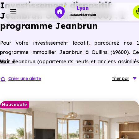
Investissement dispositif
Lyon
Jeanbrun Oullins (69600) : 1
Immobilier Neuf
programme Jeanbrun
Programmes neufs
Pour votre investissement locatif, parcourez nos 1
programme immobilier Jeanbrun à Oullins (69600). Ce
Habiter
sont Jeanbrun (appartements neufs et anciens assimilés
Voir +
neufs) à Oullins éligibles à ce statut du bailleur privé.
Investir
Créer une alerte
Trier
par
Actualités
Nouveauté
Ressources
Financer