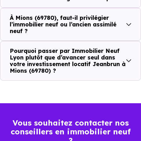
À
Mions (69780)
, la qualité d’un
investissement locatif
À Mions (69780), faut-il privilégier
se lit à travers plusieurs critères concrets :
l’immobilier neuf ou l’ancien assimilé
neuf ?
Critères de terrain à considérer pour votre
Pourquoi passer par Immobilier Neuf
Lyon plutôt que d’avancer seul dans
investissement immobilier avec le dispositif
votre investissement locatif Jeanbrun à
Jeanbrun
Mions (69780) ?
La vie de quartier
L'accès aux transports
La proximité des commerces et services
Vous souhaitez contacter nos
conseillers en immobilier neuf
Le bassin d'emploi local
?