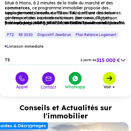
Situé à Mions, à 2 minutes de la Halle du marché et des
commerces
, ce programme immobilier propose des
appartements
Les logements, lumineux et bien isolés, offrent des volumes
neufs
du
T2
au
T4
, dans une résidence
contemporaine. La résidence, avec son cœur d’îlot et son
généreux et des espaces extérieurs (terrasses, loggias,
jardin partagé, s’intègre dans un
balcons). Un parking sécurisé, un ascenseur et un local à vélo
Prix indiqués HORS STATIONNEMENT, voir conditions*
cadre résidentiel
apaisant.
complètent l’offre, pour une résidence principale ou un
investissement locatif réussi.
PTZ
RE 2020
Dispositif Jeanbrun
Plan Relance Logement
Livraison immédiate
315 000 €
T3
à partir de
350 000 €
T4
à partir de
Appel
Whatsapp
Voir +
Contact
Conseils et Actualités sur
l'immobilier
uides & Décryptages