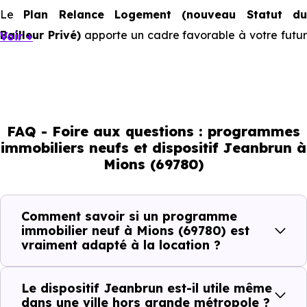
Le
Plan Relance Logement (nouveau Statut d
Bailleur Privé)
apporte un cadre favorable à votre futur
Voir +
investissement immobilier.
Mais à l’échelle d’une ville, ce sont les usages locaux qui
orientent les bons choix. Tous les quartiers ne se
comportent pas de la même manière, tous les logements
FAQ - Foire aux questions : programmes
immobiliers neufs et dispositif Jeanbrun à
ne répondent pas à la même demande, et toutes les
Mions (69780)
résidences n’offrent pas le même potentiel locatif.
Comment savoir si un programme
Avant la fiscalité, une question
immobilier neuf à Mions (69780) est
simple : quelle est la pertinence de
vraiment adapté à la location ?
votre projet d’investissement
locatif avec le dispositif Jeanbrun
Le dispositif Jeanbrun est-il utile même
à Mions (69780) ?
dans une ville hors grande métropole ?