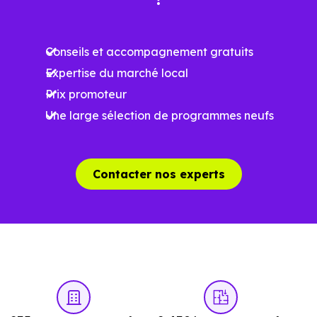
La qualité résidentielle du secteur
Conseils et accompagnement gratuits
La tension locative
Expertise du marché local
Prix promoteur
Le type de logements le plus recherché
Une large sélection de programmes neufs
Le
dispositif Jeanbrun
renforce l’intérêt de cett
Contacter nos experts
approche parce qu’
il ne repose pas sur un zonage
géographique strict
.
Autrement dit, la question n’est plus seulement "la ville
est-elle dans la bonne zone ?", mais "le bien choisi est-il
bien positionné sur son marché ?". À
Mions (69780)
, cett
nuance change tout.