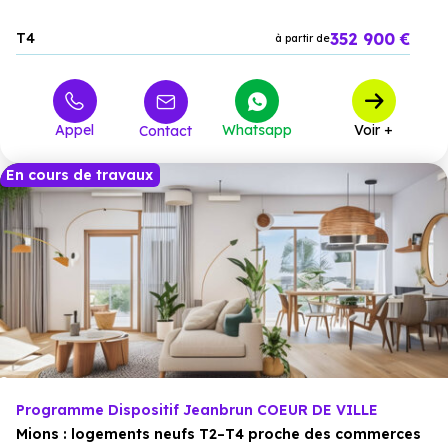
352 900 €
T4
à partir de
Appel
Whatsapp
Voir +
Contact
En cours de travaux
Programme Dispositif Jeanbrun COEUR DE VILLE
Mions : logements neufs T2–T4 proche des commerces