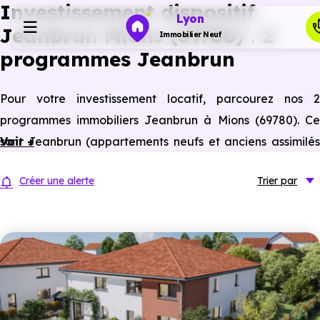
Investissement dispositif
Lyon
Jeanbrun Mions (69780) : 2
Immobilier Neuf
programmes Jeanbrun
Programmes neufs
Pour votre investissement locatif, parcourez nos 2
programmes immobiliers Jeanbrun à Mions (69780). Ce
Habiter
sont Jeanbrun (appartements neufs et anciens assimilés
Voir +
neufs) à Mions éligibles à ce statut du bailleur privé.
Investir
Créer une alerte
Trier
par
Actualités
Ressources
Financer