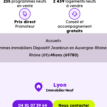
235
programmes neufs
2 439
logements neufs
en vente
à vendre
Ce que le dispositif Jeanbrun
apporte à un investisseur local à
Prix direct
Conseil et
Promoteur
accompagnement
Mions (69780)
gratuits
Accueil
Le
dispositif Jeanbrun
a été conçu pour redonner un
mmes immobiliers Dispositif Jeanbrun en Auvergne-Rhône
cadre plus durable à l’
investissement locatif
.
Rhône (69)
Mions (69780)
Là où d’anciens dispositifs, tels que
l’ancienne loi Pinel
,
fonctionnaient comme des produits de défiscalisation
standardisés, celui-ci repose sur une logique plus
patrimoniale.
Lyon
Immobilier Neuf
Son mécanisme principal est
l’amortissement
:
Une partie de la valeur du bien peut être déduite
04 81 07 39 64
Nous contacter