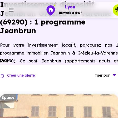
Investissement dispositif
Lyon
Jeanbrun Grézieu-la-Varenne
Immobilier Neuf
(69290) : 1 programme
Jeanbrun
Programmes neufs
Pour votre investissement locatif, parcourez nos 1
Habiter
programme immobilier Jeanbrun à Grézieu-la-Varenne
(69290). Ce sont Jeanbrun (appartements neufs et
Voir +
Investir
anciens assimilés neufs) à Grézieu-la-Varenne éligibles à
Créer une alerte
Trier
par
ce statut du bailleur privé.
Actualités
Épuisé
Ressources
Financer