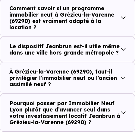
Comment savoir si un programme
Avant la fiscalité, une question
immobilier neuf à Grézieu-la-Varenne
simple : quelle est la pertinence de
(69290) est vraiment adapté à la
votre projet d’investissement
location ?
locatif avec le dispositif Jeanbrun
à Grézieu-la-Varenne (69290) ?
Le dispositif Jeanbrun est-il utile même
dans une ville hors grande métropole ?
À
Grézieu-la-Varenne (69290)
, la qualité d’un
investissement locatif
se lit à travers plusieurs critères
À Grézieu-la-Varenne (69290), faut-il
privilégier l’immobilier neuf ou l’ancien
concrets :
assimilé neuf ?
Pourquoi passer par Immobilier Neuf
Critères de terrain à considérer pour votre
Lyon plutôt que d’avancer seul dans
investissement immobilier avec le dispositif
votre investissement locatif Jeanbrun à
Grézieu-la-Varenne (69290) ?
Jeanbrun