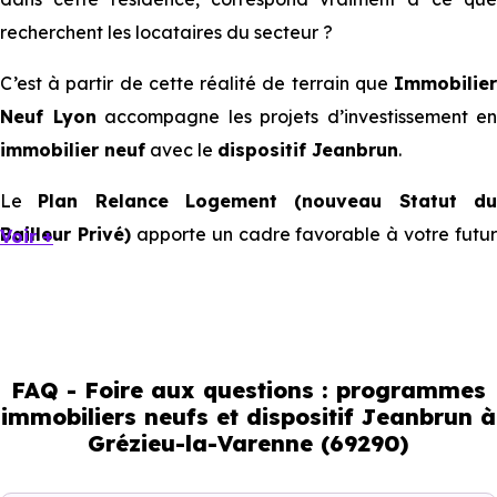
recherchent les locataires du secteur ?
C’est à partir de cette réalité de terrain que
Immobilier
Neuf Lyon
accompagne les projets d’investissement en
immobilier neuf
avec le
dispositif Jeanbrun
.
Le
Plan Relance Logement (nouveau Statut d
Bailleur Privé)
apporte un cadre favorable à votre futur
Voir +
investissement immobilier.
Mais à l’échelle d’une ville, ce sont les usages locaux qui
orientent les bons choix. Tous les quartiers ne se
comportent pas de la même manière, tous les logements
FAQ - Foire aux questions : programmes
immobiliers neufs et dispositif Jeanbrun à
ne répondent pas à la même demande, et toutes les
Grézieu-la-Varenne (69290)
résidences n’offrent pas le même potentiel locatif.