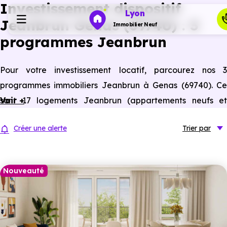
Investissement dispositif
Lyon
Jeanbrun Genas (69740) : 3
Immobilier Neuf
programmes Jeanbrun
Programmes neufs
Pour votre investissement locatif, parcourez nos 3
programmes immobiliers Jeanbrun à Genas (69740). Ce
Habiter
sont 17 logements Jeanbrun (appartements neufs et
Voir +
anciens assimilés neufs) à Genas éligibles à ce statut du
Investir
Créer une alerte
Trier
par
bailleur privé.
Actualités
Nouveauté
Ressources
Financer