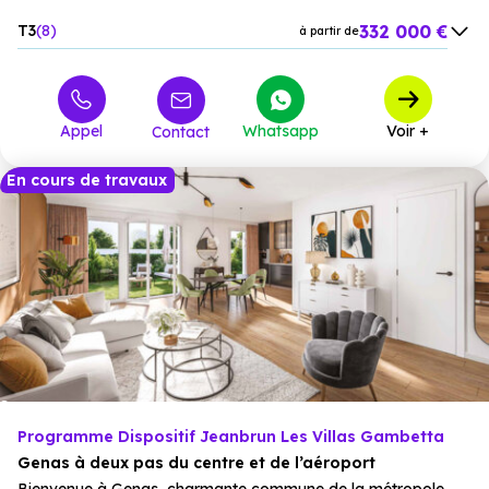
332 000 €
T3
8
à partir de
462 000 €
T4
1
à partir de
Appel
Whatsapp
Voir +
Contact
En cours de travaux
Programme Dispositif Jeanbrun Les Villas Gambetta
Genas à deux pas du centre et de l’aéroport