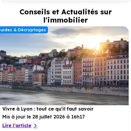
ambiance conviviale et un véritable esprit de voisinage. Un
cadre de vie équilibré, entre nature et dynamisme, au cœur
Conseils et Actualités sur
de Genas.
l'immobilier
uides & Décryptages
Vivre à Lyon : tout ce qu'il faut savoir
Mis à jour le 28 juillet 2026 à 16h17
Lire l'article