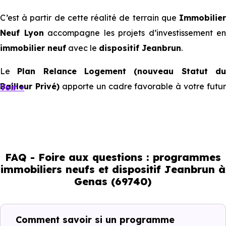
C’est à partir de cette réalité de terrain que
Immobilier
Neuf Lyon
accompagne les projets d’investissement en
immobilier neuf
avec le
dispositif Jeanbrun
.
Le
Plan Relance Logement (nouveau Statut d
Bailleur Privé)
apporte un cadre favorable à votre futur
Voir +
investissement immobilier.
Mais à l’échelle d’une ville, ce sont les usages locaux qui
orientent les bons choix. Tous les quartiers ne se
comportent pas de la même manière, tous les logements
FAQ - Foire aux questions : programmes
immobiliers neufs et dispositif Jeanbrun à
ne répondent pas à la même demande, et toutes les
Genas (69740)
résidences n’offrent pas le même potentiel locatif.
Comment savoir si un programme
Avant la fiscalité, une question