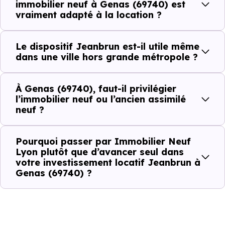
immobilier neuf à Genas (69740) est
simple : quelle est la pertinence de
vraiment adapté à la location ?
votre projet d’investissement
locatif avec le dispositif Jeanbrun
Le dispositif Jeanbrun est-il utile même
à Genas (69740) ?
dans une ville hors grande métropole ?
À
Genas (69740)
, la qualité d’un
investissement locati
À Genas (69740), faut-il privilégier
se lit à travers plusieurs critères concrets :
l’immobilier neuf ou l’ancien assimilé
neuf ?
Critères de terrain à considérer pour votre
Pourquoi passer par Immobilier Neuf
Lyon plutôt que d’avancer seul dans
investissement immobilier avec le dispositif
votre investissement locatif Jeanbrun à
Jeanbrun
Genas (69740) ?
La vie de quartier