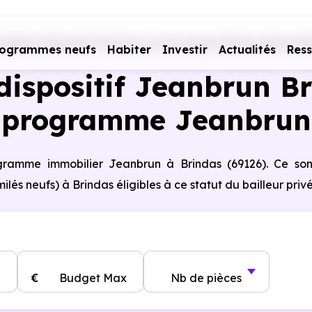
biliers Dispositif Jeanbrun en Auvergne-Rhône-Alpes
Rh
rogrammes neufs
Habiter
Investir
Actualités
Res
ispositif Jeanbrun Br
programme Jeanbrun
rogramme immobilier Jeanbrun à Brindas (69126). Ce so
s neufs) à Brindas éligibles à ce statut du bailleur privé
€
Budget Max
Nb de pièces