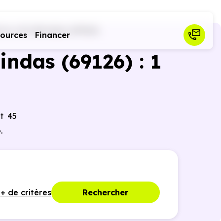
ône (69)
Brindas (69126)
sources
Financer
indas (69126) : 1
nt 45
.
+ de critères
Rechercher