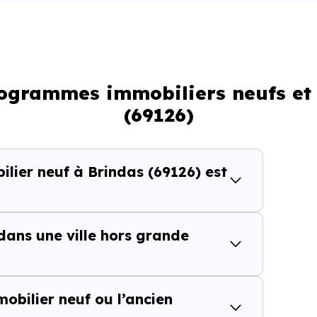
rogrammes immobiliers neufs et
t services
(69126)
cteur
ier neuf à Brindas (69126) est
 dans une ville hors grande
recherché
mmobilier neuf ou l’ancien
ce l’intérêt de cette approche parce qu’
il ne repose pa