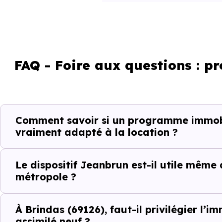
La vie de quartier
L'accès aux transports
FAQ - Foire aux questions : p
La proximité des commerces e
Le bassin d'emploi local
La qualité résidentielle du se
Comment savoir si un programme immobil
vraiment adapté à la location ?
La tension locative
Le dispositif Jeanbrun est-il utile même
Le type de logements le plus 
métropole ?
À Brindas (69126), faut-il privilégier l’i
Le
dispositif Jeanbrun
renfor
assimilé neuf ?