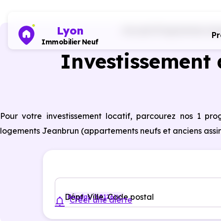
Lyon
Accueil
Programmes immo
P
Immobilier Neuf
Investissement d
Pour votre investissement locatif, parcourez nos 1 p
logements Jeanbrun (appartements neufs et anciens assimilé
Dépt, Ville, Code postal
Brindas (69126)
Créer une alerte