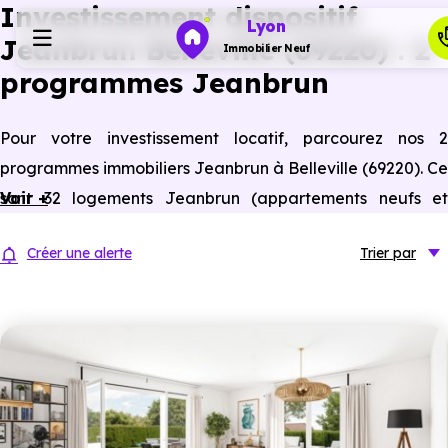
Investissement dispositif
Lyon
Jeanbrun Belleville (69220) : 2
Immobilier Neuf
programmes Jeanbrun
Programmes neufs
Pour votre investissement locatif, parcourez nos 2
programmes immobiliers Jeanbrun à Belleville (69220). Ce
Habiter
sont 32 logements Jeanbrun (appartements neufs et
Voir +
anciens assimilés neufs) à Belleville éligibles à ce statut
Investir
Créer une alerte
Trier
par
du bailleur privé.
Actualités
Ressources
Financer