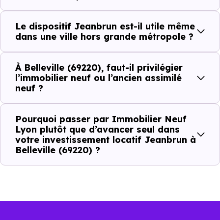
votre projet d’investissement
locatif avec le dispositif Jeanbrun
Le dispositif Jeanbrun est-il utile même
à Belleville (69220) ?
dans une ville hors grande métropole ?
À
Belleville (69220)
, la qualité d’un
investissemen
À Belleville (69220), faut-il privilégier
locatif
se lit à travers plusieurs critères concrets :
l’immobilier neuf ou l’ancien assimilé
neuf ?
Critères de terrain à considérer pour votre
Pourquoi passer par Immobilier Neuf
Lyon plutôt que d’avancer seul dans
investissement immobilier avec le dispositif
votre investissement locatif Jeanbrun à
Jeanbrun
Belleville (69220) ?
La vie de quartier
L'accès aux transports