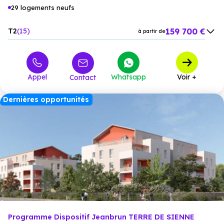
29 logements neufs
159 700 €
T2
15
à partir de
216 900 €
T3
8
à partir de
261 800 €
T4
6
à partir de
Appel
Whatsapp
Voir +
Contact
Dernières opportunités
Programme Dispositif Jeanbrun TERRE DE SIENNE