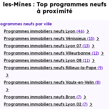
les-Mines : Top programmes neufs
grandes pièces de vie, suite parentale, rangements intégrés et
pompe à chaleur 2 en 1, pour un bien-être durable et une
à proximité
performance énergétique maîtrisée. Un jardin partagé, pensé
pour la biodiversité, complète le projet avec un jardin
pédagogique pour les enfants et un espace potager et verger
rogrammes neufs par ville
favorisant les échanges. Enfin, un parking souterrain sous le
bâtiment collectif vient parfaire les prestations de ce domaine
Programmes immobiliers neufs Lyon
(46)
résidentiel.
Programmes immobiliers neufs Vénissieux
(15)
Programmes immobiliers neufs Lyon 07
(13)
Programmes immobiliers neufs Villeurbanne
(12)
Programmes immobiliers neufs Lyon 08
(11)
Programmes immobiliers neufs Rillieux-la-Pape
(9)
Programmes immobiliers neufs Vaulx-en-Velin
(8)
Programmes immobiliers neufs Bron
(7)
Programmes immobiliers neufs Lyon 02
(7)