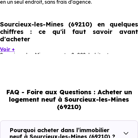
en un seul endroit, sans frais d'agence.
Sourcieux-les-Mines (69210) en quelques
chiffres : ce qu'il faut savoir avant
d'acheter
Voir +
Sourcieux-les-Mines compte 2 098 habitants, avec une
évolution démographique de 0.7 % par an. Un indicateur
direct de l'attractivité de la commune et du dynamisme
de son marché immobilier. La population se répartit entre
FAQ - Foire aux Questions : Acheter un
42.14 % d'adultes (dont 76.3 % d'actifs), 23.74 % de
logement neuf à Sourcieux-les-Mines
seniors, 14.59 % de jeunes et 19.49 % d'enfants. Un profil
(69210)
démographique qui renseigne directement sur la
demande locative locale et les typologies de biens les
plus recherchées.
Pourquoi acheter dans l’immobilier
neuf à Sourcieux-les-Mines (69210) ?