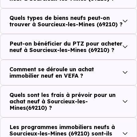
Côté cadre de vie, Sourcieux-les-Mines (69210) dispose
de 3 commerces, 0 professions médicales et 1
Quels types de biens neufs peut-on
établissements scolaires. Des équipements du quotidien
trouver à Sourcieux-les-Mines (69210) ?
qui constituent autant d'arguments concrets pour habiter
ou investir dans la commune.
Peut-on bénéficier du PTZ pour acheter
neuf à Sourcieux-les-Mines (69210) ?
Combien coûte un logement à Sourcieux-
Comment se déroule un achat
les-Mines (69210) ?
immobilier neuf en VEFA ?
C'est souvent la première question. Voici les repères de
Quels sont les frais à prévoir pour un
prix à connaître pour un achat immobilier à Sourcieux-
achat neuf à Sourcieux-les-
les-Mines (69210) :
Mines(69210) ?
Les programmes immobiliers neufs à
Prix
Prix
Prix
Sourcieux-les-Mines (69210) sont-ils