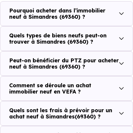
plus recherchées.
Pourquoi acheter dans l’immobilier
Côté cadre de vie, Simandres (69360) dispose de 6
neuf à Simandres (69360) ?
commerces, 6 professions médicales et 1 établissements
scolaires. Des équipements du quotidien qui constituent
Quels types de biens neufs peut-on
autant d'arguments concrets pour habiter ou investir
trouver à Simandres (69360) ?
dans la commune.
Peut-on bénéficier du PTZ pour acheter
neuf à Simandres (69360) ?
Combien coûte un logement à Simandres
(69360) ?
Comment se déroule un achat
immobilier neuf en VEFA ?
C'est souvent la première question. Voici les repères de
prix à connaître pour un achat immobilier à Simandres
Quels sont les frais à prévoir pour un
(69360) :
achat neuf à Simandres(69360) ?