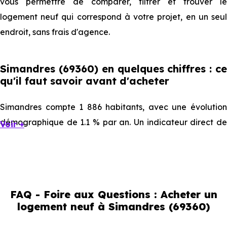
vous permettre de comparer, filtrer et trouver le
logement neuf qui correspond à votre projet, en un seul
endroit, sans frais d'agence.
Simandres (69360) en quelques chiffres : ce
qu'il faut savoir avant d'acheter
Simandres compte 1 886 habitants, avec une évolution
démographique de 1.1 % par an. Un indicateur direct de
Voir +
l'attractivité de la commune et du dynamisme de son
marché immobilier. La population se répartit entre 40.35 %
d'adultes (dont 74.5 % d'actifs), 25.08 % de seniors, 16.38
% de jeunes et 18.19 % d'enfants. Un profil
FAQ - Foire aux Questions : Acheter un
démographique qui renseigne directement sur la
logement neuf à Simandres (69360)
demande locative locale et les typologies de biens les