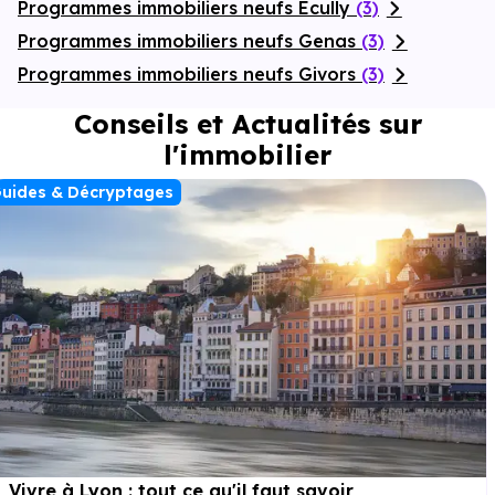
Programmes immobiliers neufs Ecully
(3)
Programmes immobiliers neufs Genas
(3)
Programmes immobiliers neufs Givors
(3)
Conseils et Actualités sur
l'immobilier
uides & Décryptages
Vivre à Lyon : tout ce qu'il faut savoir