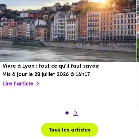
voiture ou à 1.5 km, soit 18 min à pied
.
Sport :
Em Lyon
à 692 m, soit 2 min en voiture ou à 521
m, soit 6 min à pied
.
Cinéma :
Le Lem
à 3.6 km, soit 6 min en voiture ou à
3.1 km, soit 37 min à pied
.
Théâtre :
Théâtre Nouvelle Génération (Lyon)
à 4.4
Vivre à Lyon : tout ce qu'il faut savoir
km, soit 8 min en voiture ou à 3.5 km, soit 42 min à
Mis à jour le 28 juillet 2026 à 16h17
pied
.
Lire l'article
Musée :
Musée des sapeurs-pompiers
à 3.9 km, soit 8
min en voiture ou à 3.6 km, soit 43 min à pied
.
Restaurant :
Restaurant Campanile Lyon Nord
à 943
m, soit 3 min en voiture ou à 725 m, soit 9 min à pied
.
Tous les articles