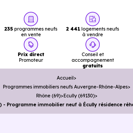
Services :
Police :
Gendarmerie - Brigade de Tassin-la-Demi
235
programmes neufs
2 441
logements neufs
Lune
à 3.2 km, soit 5 min en voiture ou à 3.1 km, soit 3
en vente
à vendre
min à pied
.
Poste :
La Poste Ecully
à 1.4 km, soit 3 min en voitur
Prix direct
Conseil et
ou à 1.3 km, soit 16 min à pied
.
Promoteur
accompagnement
gratuits
Bibliothèque :
Bibliotheque Municipale
à 1.5 km, soit 3
Accueil
min en voiture ou à 1.4 km, soit 16 min à pied
.
Programmes immobiliers neufs Auvergne-Rhône-Alpes
Rhône (69)
Ecully (69130)
 Programme immobilier neuf à Écully résidence réhab