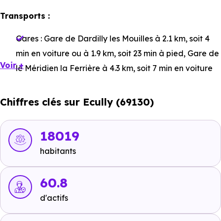
Transports :
Gares :
Gare de Dardilly les Mouilles
à 2.1 km, soit 4
min en voiture ou à 1.9 km, soit 23 min à pied
,
Gare de
Voir +
le Méridien la Ferrière
à 4.3 km, soit 7 min en voiture
ou à 2.7 km, soit 33 min à pied
,
Gare de les Flachères
à 4.4 km, soit 7 min en voiture ou à 1.2 km, soit 15 min
Chiffres clés sur Ecully (69130)
à pied
.
Bus :
Ligne 3 - Ligne 3/89 - Ligne 55 - Ligne PL3 :
18019
Charrière Blanche
à 137 m, soit 0 min en voiture ou à
habitants
137 m, soit 2 min à pied
,
Ligne 3 - Ligne 3/89 - Ligne
55 - Ligne PL3 : Campus Lyon Ouest
à 238 m, soit 1 min
60.8
en voiture ou à 238 m, soit 3 min à pied
.
d'actifs
Tramway :
Ligne Tram-Train : Écully-la-Demi-Lune
à