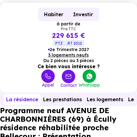
Habiter
Investir
à partir de
Prix TTC
229 615 €
PTZ
RT 2012
2e Trimestre 2027
3 logements neufs
Du 2 pièces au 3 pièces
Ce bien vous intéresse ?
Appel
Whatsapp
Contact
La résidence
Les prestations
Les logements
Le 
Programme neuf AVENUE DE
CHARBONNIÈRES (69) à Écully
résidence réhabilitée proche
Bellecour : Présentation