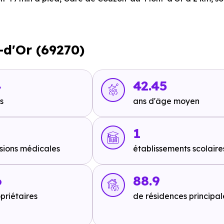
re ou à 1.2 km, soit 14 min à pied
.
-d'Or (69270)
m, soit 20 min en voiture ou à 10.5 km, soit 2h 06 min à pied
min en voiture ou à 10.8 km, soit 2h 09 min à pied
,
Ligne 1 : I
soit 2h 15 min à pied
.
4
42.45
s
ans d'âge moyen
1
km, soit 17 min en voiture ou à 7.8 km, soit 1h 33 min à pied
.
sions médicales
établissements scolaire
6
88.9
priétaires
de résidences principal
 1.5 km, soit 18 min à pied
.