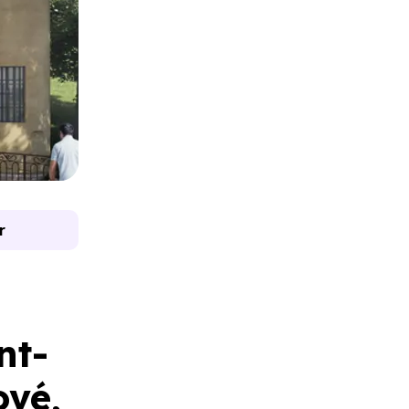
r
nt-
ové,