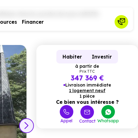
âteau rénové, proche de Lyon (69270)
sources
Financer
Habiter
Investir
à partir de
Prix TTC
347 369 €
Livraison immédiate
1 logement neuf
1 pièce
Ce bien vous intéresse ?
Appel
Whatsapp
Contact