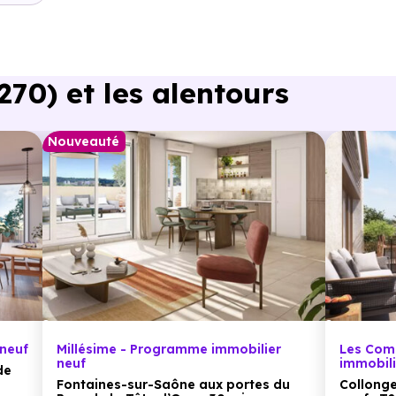
0) et les alentours
Nouveauté
neuf
Millésime - Programme immobilier
Les Com
neuf
immobili
de
Fontaines-sur-Saône aux portes du
Collong