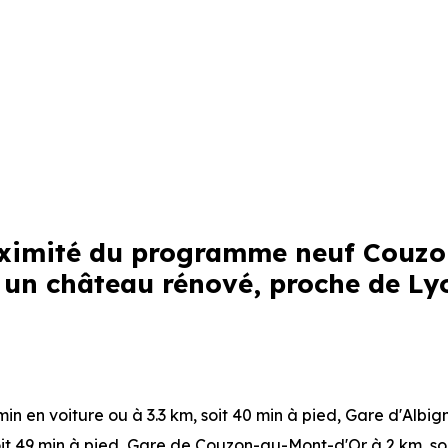
proximité du programme neuf Couz
 un château rénové, proche de Ly
 min en voiture ou à 3.3 km, soit 40 min à pied
,
Gare d'Albign
oit 49 min à pied
,
Gare de Couzon-au-Mont-d'Or
à 2 km, so