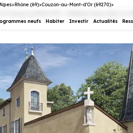
Alpes
Rhône (69)
Couzon-au-Mont-d'Or (69270)
à Couzon-au-Mont-d’Or : résidence neuve dans un ch
rogrammes neufs
Habiter
Investir
Actualités
Res