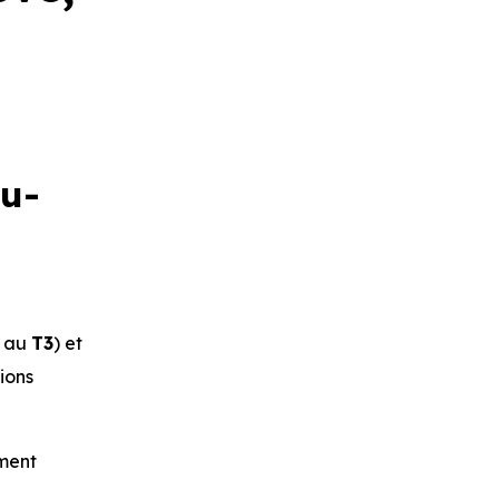
u-
au
T3
) et
tions
ement