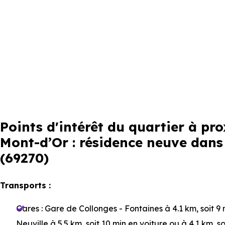
Points d'intérêt du quartier à 
Mont-d’Or : résidence neuve dans
(69270)
Transports :
Gares :
Gare de Collonges - Fontaines
à 4.1 km, soit 9
Neuville
à 5.5 km, soit 10 min en voiture ou à 4.1 km, s