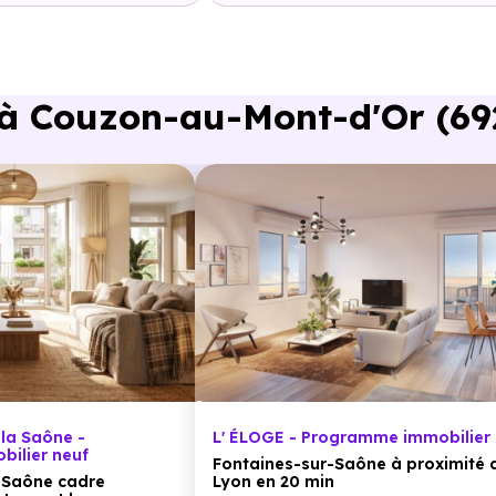
voiture ou à 1.6 km, soit 20 min à pied
.
 Couzon-au-Mont-d'Or (6927
voiture ou à 1.6 km, soit 20 min à pied
.
ture ou à 3 km, soit 36 min à pied
.
11 min en voiture ou à 4.4 km, soit 53 min à pied
.
m, soit 14 min en voiture ou à 5 km, soit 1h 00 min à pied
.
 la Saône -
L' ÉLOGE - Programme immobilier 
ilier neuf
Fontaines-sur-Saône à proximité 
-Saône cadre
Lyon en 20 min