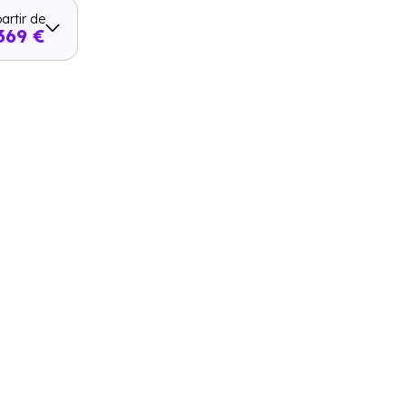
artir de
369 €