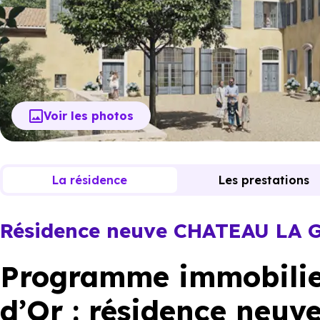
Voir les photos
La résidence
Les prestations
Résidence neuve CHATEAU LA
Programme immobilie
d’Or : résidence neuv