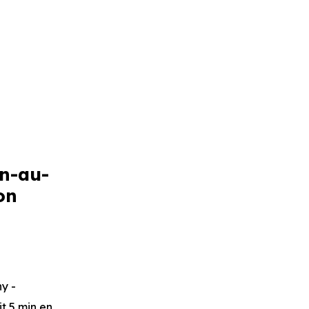
on-au-
on
y -
it 5 min en