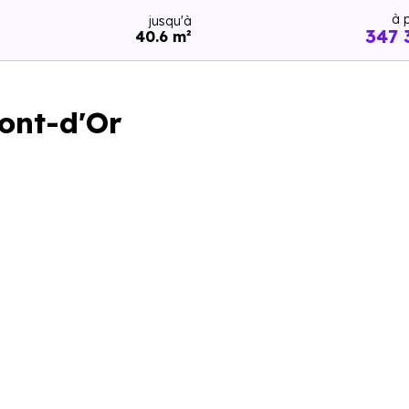
à p
jusqu'à
347 
40.6 m²
ont-d'Or