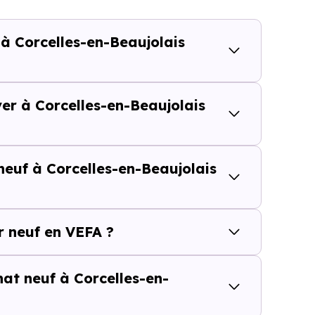
1 066 € /m²
2 676 € /m²
 à Corcelles-en-Beaujolais
calisation dans la commune, la surface, les prestation
cherche vous permet d'explorer et de filtrer l'ensembl
) selon votre budget.
ver à Corcelles-en-Beaujolais
es-en-Beaujolais (69220) se compose de 7 % d'appartemen
neuf à Corcelles-en-Beaujolais
 et [[PourcentageLocataires] % de locataires, Corcelle
un marché de l'accession et un potentiel locatif à pren
résidence principale..
 neuf en VEFA ?
uf ou dans l’ancien à Corcelles-e
hat neuf à Corcelles-en-
r au-delà du prix au m²