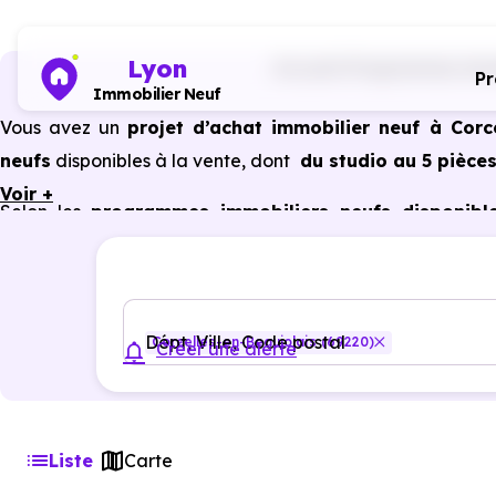
Lyon
Accueil
Programmes immo
P
Immobilier Neuf
Vous avez un
projet d’achat immobilier neuf à Corc
neufs
disponibles à la vente, dont
du studio au 5 pièces
Voir +
Selon les
programmes immobiliers neufs disponible
bénéficier des avantages du neuf :
PTZ, TVA réduite
dan
énergétiques, garanties constructeur, etc.
Dépt, Ville, Code postal
Corcelles-en-Beaujolais (69220)
Créer une alerte
Liste
Carte