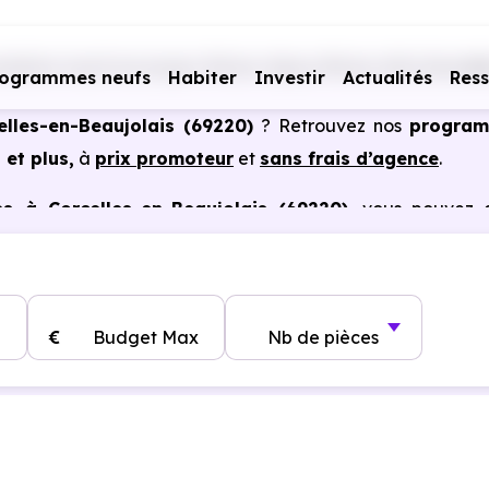
biliers neufs Auvergne-Rhône-Alpes
Rhône (69)
Corcell
rogrammes neufs
Habiter
Investir
Actualités
Res
elles-en-Beaujolais (69220)
? Retrouvez nos
progra
 et plus,
à
prix promoteur
et
sans frais d’agence
.
s à Corcelles-en-Beaujolais (69220)
, vous pouvez a
s certains cas, frais de notaire réduits, bonnes perform
€
Budget Max
Nb de pièces