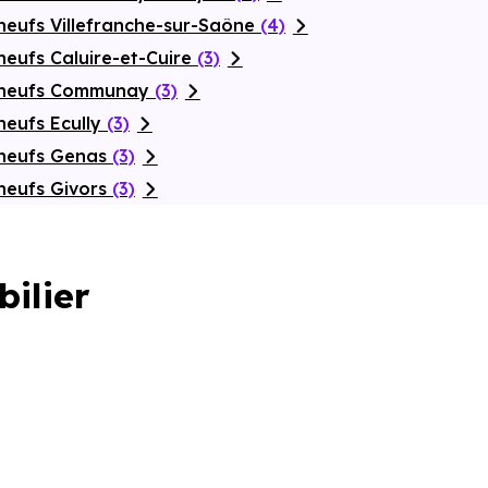
neufs Villefranche-sur-Saône
(4)
eufs Caluire-et-Cuire
(3)
s neufs Communay
(3)
neufs Ecully
(3)
 neufs Genas
(3)
neufs Givors
(3)
bilier