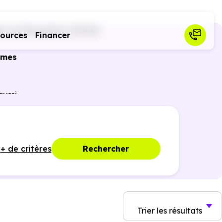
es-en-Beaujolais (69220)
sources
Financer
mmes
ussi
ances
+ de critères
Rechercher
Trier
les résultats