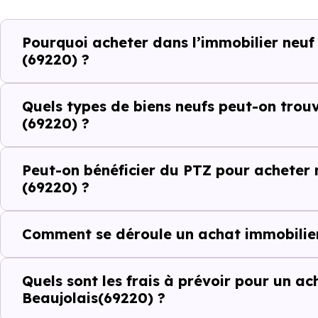
Maison
Pourquoi acheter dans l’immobilier neuf
Ces prix varient selon la lo
(69220) ?
programme. Notre moteur de re
Corcelles-en-Beaujolais (69220
Quels types de biens neufs peut-on trou
(69220) ?
Le parc résidentiel de Corcell
% de résidences secondaires.
Peut-on bénéficier du PTZ pour acheter 
Avec 80.4 % de propriétaires
(69220) ?
indicateurs complémentaires : 
d'investissement ou d'achat de 
Comment se déroule un achat immobilier
Acheter dans le ne
Quels sont les frais à prévoir pour un ac
Beaujolais(69220) ?
(69220) : compare