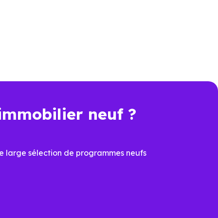
peut sembler plus élevé que
 achat immobilier. Pour comparer
nt, travaux, performance
immobilier neuf ?
t une économie importante dès
e large sélection de programmes neufs
cier du
PTZ
et de la
TVA
ons
ux dernières normes, avec