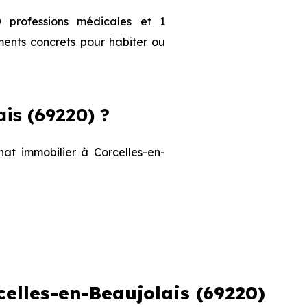
 professions médicales et 1
ments concrets pour habiter ou
is (69220) ?
hat immobilier à Corcelles-en-
Prix maximum
2 911 € /m²
celles-en-Beaujolais (69220)