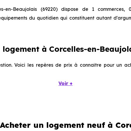
es-en-Beaujolais (69220) dispose de 1 commerces, 0
 équipements du quotidien qui constituent autant d'argu
logement à Corcelles-en-Beaujola
stion. Voici les repères de prix à connaître pour un ac
Voir +
Prix minimum
Prix moyen
1 446 € /m²
2 339 € /m²
 Acheter un logement neuf à Cor