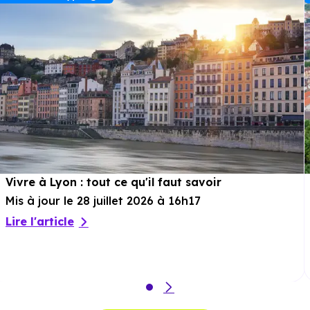
Loisirs :
Parcs :
Jardin du temps des Cerises
à 426 m, soit 1 min
en voiture ou à 204 m, soit 2 min à pied
.
Sport :
Parcours d'Orientation
à 2.1 km, soit 5 min en
voiture ou à 1.5 km, soit 18 min à pied
.
Cinéma :
Zola
à 1.7 km, soit 4 min en voiture ou à 1.5
km, soit 18 min à pied
.
Vivre à Lyon : tout ce qu'il faut savoir
Théâtre :
Théâtre Astrée
à 1.5 km, soit 3 min en voiture
Mis à jour le 28 juillet 2026 à 16h17
ou à 1.3 km, soit 15 min à pied
.
Lire l'article
Musée :
Musée d'Art Contemporain de Lyon
à 4.1 km,
soit 8 min en voiture ou à 2.9 km, soit 35 min à pied
.
Restaurant :
Le Jardin d'aline
à 405 m, soit 1 min en
voiture ou à 405 m, soit 5 min à pied
.