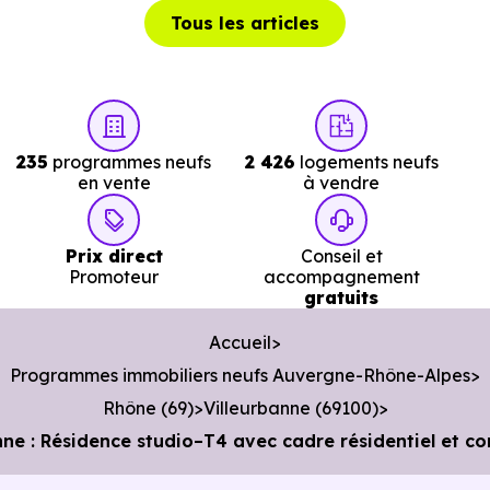
Tous les articles
Services :
Police :
Commissariat de police de Villeurbanne
à 1.8
235
programmes neufs
2 426
logements neufs
km, soit 4 min en voiture ou à 1.8 km, soit 21 min à
en vente
à vendre
pied
.
Poste :
La Poste les Charpennes
à 1.9 km, soit 4 min e
Prix direct
Conseil et
Promoteur
accompagnement
voiture ou à 1.8 km, soit 22 min à pied
.
gratuits
Bibliothèque :
Médiathèque du Tonkin
à 1.9 km, soit 
Accueil
min en voiture ou à 1.7 km, soit 20 min à pied
.
Programmes immobiliers neufs Auvergne-Rhône-Alpes
Rhône (69)
Villeurbanne (69100)
nne : Résidence studio–T4 avec cadre résidentiel et 