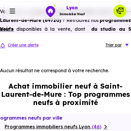
Lyon
Vous avez un
projet d’achat immobilier neuf à Saint-
Immobilier Neuf
Laurent-de-Mure (69720)
? Retrouvez nos
programme
neufs
Voir +
disponibles à la vente, dont
du studio au 
Programmes neufs
pièces et plus,
à
prix promoteur
et
sans frais
Créer une alerte
Trier
par
d’agence
.
Habiter
Selon les
programmes immobiliers neufs disponible
à Saint-Laurent-de-Mure (69720)
, vous pouvez auss
Aucun résultat ne correspond à votre recherche.
Investir
bénéficier des avantages du neuf :
PTZ, TVA réduite
Achat immobilier neuf à Saint-
dans certains cas, frais de notaire réduits, bonnes
Actualités
Laurent-de-Mure : Top programmes
performances énergétiques, garanties constructeur, etc.
neufs à proximité
Ressources
rogrammes neufs par ville
Programmes immobiliers neufs Lyon
Financer
(46)