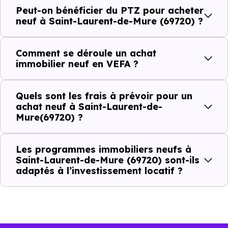
Peut-on bénéficier du PTZ pour acheter
neuf à Saint-Laurent-de-Mure (69720) ?
Combien coûte un logement à Saint-
Laurent-de-Mure (69720) ?
Comment se déroule un achat
immobilier neuf en VEFA ?
C'est souvent la première question. Voici les repères de
prix à connaître pour un achat immobilier à Saint-
Quels sont les frais à prévoir pour un
Laurent-de-Mure (69720) :
achat neuf à Saint-Laurent-de-
Mure(69720) ?
Prix
Prix
Prix
Les programmes immobiliers neufs à
Saint-Laurent-de-Mure (69720) sont-ils
minimum
moyen
maximum
adaptés à l’investissement locatif ?
3 731 €
Appartement
2 038 € /m²
4 928 € /m²
/m²